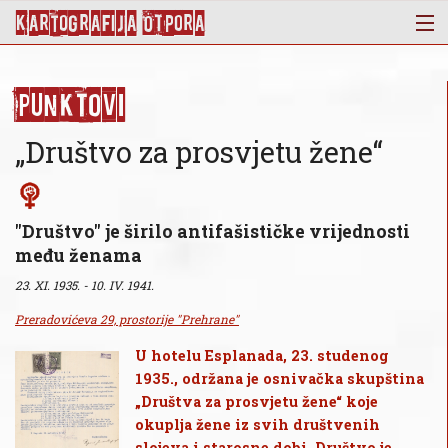
KArtoGrAFIJA OTPorA
Mapa
Punktovi
Punktovi
Slojevi
„Društvo za prosvjetu žene“
Novosti
Publikacije
O nama
"Društvo" je širilo antifašističke vrijednosti
među ženama
23. XI. 1935. - 10. IV. 1941.
Preradovićeva 29, prostorije "Prehrane"
U hotelu Esplanada, 23. studenog
1935., održana je osnivačka skupština
„Društva za prosvjetu žene“ koje
okuplja žene iz svih društvenih
slojeva i starosne dobi. Društvo je