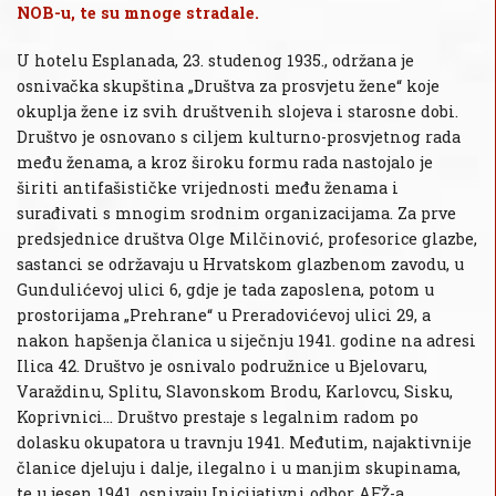
NOB-u, te su mnoge stradale.
U hotelu Esplanada, 23. studenog 1935., održana je
osnivačka skupština „Društva za prosvjetu žene“ koje
okuplja žene iz svih društvenih slojeva i starosne dobi.
Društvo je osnovano s ciljem kulturno-prosvjetnog rada
među ženama, a kroz široku formu rada nastojalo je
širiti antifašističke vrijednosti među ženama i
surađivati s mnogim srodnim organizacijama. Za prve
predsjednice društva Olge Milčinović, profesorice glazbe,
sastanci se održavaju u Hrvatskom glazbenom zavodu, u
Gundulićevoj ulici 6, gdje je tada zaposlena, potom u
prostorijama „Prehrane“ u Preradovićevoj ulici 29, a
nakon hapšenja članica u siječnju 1941. godine na adresi
Ilica 42. Društvo je osnivalo podružnice u Bjelovaru,
Varaždinu, Splitu, Slavonskom Brodu, Karlovcu, Sisku,
Koprivnici... Društvo prestaje s legalnim radom po
dolasku okupatora u travnju 1941. Međutim, najaktivnije
članice djeluju i dalje, ilegalno i u manjim skupinama,
te u jesen 1941. osnivaju Inicijativni odbor AFŽ-a