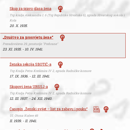
Skup za pravo glasa žena
Trg kralja Aleksandra I. 6 (Trg Republike Hrvatske 6), zgrada Hrvatskog sokola i
Kola
20. X. 1935.
„Društvo za prosvjetu žene“
Preradovićeva 29, prostorije "Prehrane"
23. XI. 1935. - 10. IV. 1941.
Ženska sekcija SBOTIČ-a
Trg Kralja Petra Krešimira IV 2, zgrada Radničke komore
17. IX. 1936. - 12. III. 1941.
Skupovi žena URSSJ-a
Trg Kralja Petra Krešimira IV 2, zgrada Radničke komore
12. III. 1937. - 24. XII. 1940.
Časopis „Ženski svijet – list za zabavu i pouku“
Ul. Otona Kučere 46
II. 1939. - II. 1941.