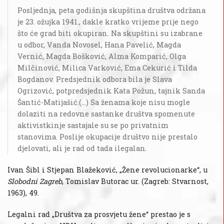
Posljednja, peta godišnja skupština društva održana
je 23. ožujka 1941., dakle kratko vrijeme prije nego
što će grad biti okupiran. Na skupštini su izabrane
u odbor, Vanda Novosel, Hana Pavelić, Magda
Vernić, Magda Bošković, Alma Komparić, Olga
Milčinović, Milica Varković, Ema Cekurić i Tilda
Bogdanov. Predsjednik odbora bila je Slava
Ogrizović, potpredsjednik Kata Požun, tajnik Sanda
Šantić-Matijašić.(...) Sa ženama koje nisu mogle
dolaziti na redovne sastanke društva spomenute
aktivistkinje sastajale su se po privatnim
stanovima. Poslije okupacije društvo nije prestalo
djelovati, ali je rad od tada ilegalan.
Ivan Šibl i Stjepan Blažeković, „Žene revolucionarke“, u
Slobodni Zagreb
, Tomislav Butorac ur. (Zagreb: Stvarnost,
1963), 49.
Legalni rad „Društva za prosvjetu žene“ prestao je s