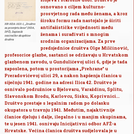
osnovano s ciljem kulturno-
prosvjetnog rada među ženama, a kroz
široku formu rada nastojalo je širiti
HR-HDA-1631-1, „Društvo
antifašističke vrijednosti među
za prosvjetu žene“ (HDA,
DPŽ), Zapisnik
ženama i surađivati s mnogim
osnivačke skupštine
društva
srodnim organizacijama. Za prve
predsjednice društva Olge Milčinović,
profesorice glazbe, sastanci se održavaju u Hrvatskom
glazbenom zavodu, u Gundulićevoj ulici 6, gdje je tada
zaposlena, potom u prostorijama „Prehrane“ u
Preradovićevoj ulici 29, a nakon hapšenja članica u
siječnju 1941. godine na adresi Ilica 42. Društvo je
osnivalo podružnice u Bjelovaru, Varaždinu, Splitu,
Slavonskom Brodu, Karlovcu, Sisku, Koprivnici...
Društvo prestaje s legalnim radom po dolasku
okupatora u travnju 1941. Međutim, najaktivnije
članice djeluju i dalje, ilegalno i u manjim skupinama,
te u jesen 1941. osnivaju Inicijativni odbor AFŽ-a
Hrvatske. Većina članica društva sudjelovala je u