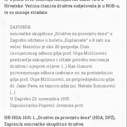
Hrvatske. Većina članica društva sudjelovala je u NOB-u,
te su mnoge stradale.
ZAPISNIK
osnivačke skupštine „Društva za prosvjetu žene“ u
Zagrebu održane u hotelu „Esplanade“ u 8 sati na
večer. Nazočno je oko 20 gospodja. Član
inicijativnog odbora gdja prof. Olga Milčinović
pozdravlja sakupljene i izlaže potrebu osnivanja
društva i njegove ciljeve. (...) Kao članovi
privremenoga odbora izabrane su: za pretsjednicu
gdja prof. Olga Milčinović, za potpredsjednicu gdja
dr. Jajac Pava, za tajnicu gdja mr. Nataša Šimunović.
(...)
U Zagrebu 23. novembra 1935.
Zapisničarka Popović Jovanka prof.
HR-HDA-1631-1, „Društvo za prosvjetu žene“ (HDA, DPŽ),
Zapisnik osnivačke skupštine društva