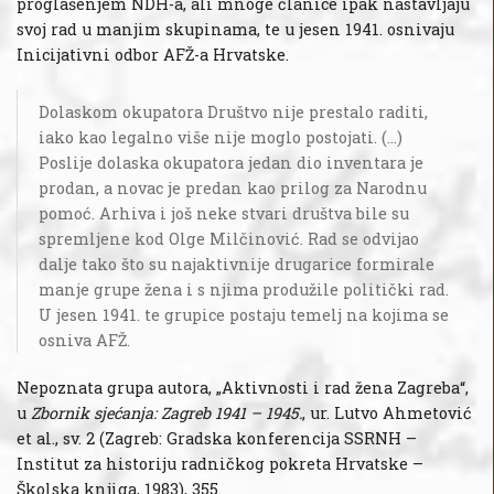
proglašenjem NDH-a, ali mnoge članice ipak nastavljaju
svoj rad u manjim skupinama, te u jesen 1941. osnivaju
Inicijativni odbor AFŽ-a Hrvatske.
Dolaskom okupatora Društvo nije prestalo raditi,
iako kao legalno više nije moglo postojati. (…)
Poslije dolaska okupatora jedan dio inventara je
prodan, a novac je predan kao prilog za Narodnu
pomoć. Arhiva i još neke stvari društva bile su
spremljene kod Olge Milčinović. Rad se odvijao
dalje tako što su najaktivnije drugarice formirale
manje grupe žena i s njima produžile politički rad.
U jesen 1941. te grupice postaju temelj na kojima se
osniva AFŽ.
Nepoznata grupa autora, „Aktivnosti i rad žena Zagreba“,
u
Zbornik sjećanja: Zagreb 1941 – 1945.
, ur. Lutvo Ahmetović
et al., sv. 2 (Zagreb: Gradska konferencija SSRNH –
Institut za historiju radničkog pokreta Hrvatske –
Školska knjiga, 1983), 355.