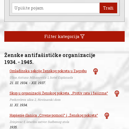
Traži
Filter kategorija
Ženske antifašističke organizacije
1934. - 1945.
Omladinska sekcije Ženskog pokreta u Zagrebu
Ulica Antuna Mihanovića 1, hotel Esplanada
21. III. 1934. - XII. 1937.
Skup u organizaciji Ženskog pokreta, „Protiv rata i fašizma“
Perkovčeva ulica 2, Novinarski dom
11. XI. 1934.
Hapšenje članica „Crvene pomoći“ i „Ženskog pokreta“
Zrinjevac 5, istaržni zatvor Sudbenog stola
1935.