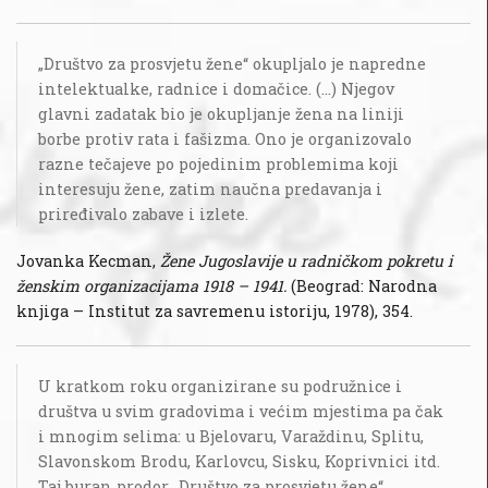
„Društvo za prosvjetu žene“ okupljalo je napredne
intelektualke, radnice i domačice. (...) Njegov
glavni zadatak bio je okupljanje žena na liniji
borbe protiv rata i fašizma. Ono je organizovalo
razne tečajeve po pojedinim problemima koji
interesuju žene, zatim naučna predavanja i
priređivalo zabave i izlete.
Jovanka Kecman,
Žene Jugoslavije u radničkom pokretu i
ženskim organizacijama 1918 – 1941.
(Beograd: Narodna
knjiga – Institut za savremenu istoriju, 1978), 354.
U kratkom roku organizirane su podružnice i
društva u svim gradovima i većim mjestima pa čak
i mnogim selima: u Bjelovaru, Varaždinu, Splitu,
Slavonskom Brodu, Karlovcu, Sisku, Koprivnici itd.
Taj buran prodor „Društvo za prosvjetu žene“