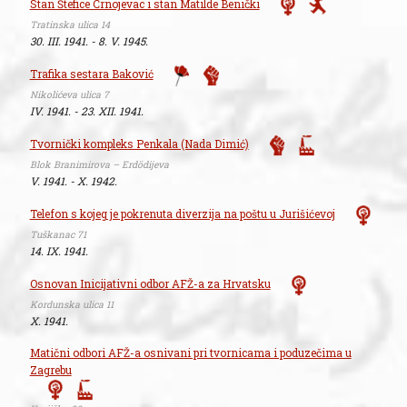
Stan Štefice Crnojevac i stan Matilde Benički
Tratinska ulica 14
30. III. 1941. - 8. V. 1945.
Trafika sestara Baković
Nikolićeva ulica 7
IV. 1941. - 23. XII. 1941.
Tvornički kompleks Penkala (Nada Dimić)
Blok Branimirova – Erdödijeva
V. 1941. - X. 1942.
Telefon s kojeg je pokrenuta diverzija na poštu u Jurišićevoj
Tuškanac 71
14. IX. 1941.
Osnovan Inicijativni odbor AFŽ-a za Hrvatsku
Kordunska ulica 11
X. 1941.
Matični odbori AFŽ-a osnivani pri tvornicama i poduzečima u
Zagrebu