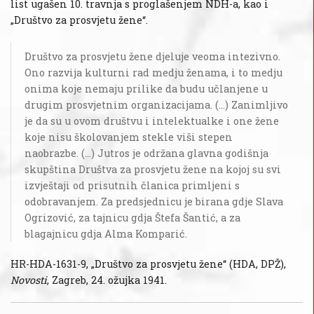
list ugašen 10. travnja s proglašenjem NDH-a, kao i
„Društvo za prosvjetu žene“.
Društvo za prosvjetu žene djeluje veoma intezivno.
Ono razvija kulturni rad medju ženama, i to medju
onima koje nemaju prilike da budu učlanjene u
drugim prosvjetnim organizacijama. (...) Zanimljivo
je da su u ovom društvu i intelektualke i one žene
koje nisu školovanjem stekle viši stepen
naobrazbe. (...) Jutros je održana glavna godišnja
skupština Društva za prosvjetu žene na kojoj su svi
izvještaji od prisutnih članica primljeni s
odobravanjem. Za predsjednicu je birana gdje Slava
Ogrizović, za tajnicu gdja Štefa Šantić, a za
blagajnicu gdja Alma Komparić.
HR-HDA-1631-9, „Društvo za prosvjetu žene“ (HDA, DPŽ),
Novosti
, Zagreb, 24. ožujka 1941.