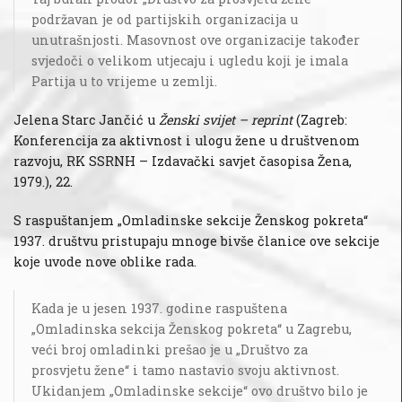
podržavan je od partijskih organizacija u
unutrašnjosti. Masovnost ove organizacije također
svjedoči o velikom utjecaju i ugledu koji je imala
Partija u to vrijeme u zemlji.
Jelena Starc Jančić u
Ženski svijet – reprint
(Zagreb:
Konferencija za aktivnost i ulogu žene u društvenom
razvoju, RK SSRNH – Izdavački savjet časopisa Žena,
1979.), 22.
S raspuštanjem „Omladinske sekcije Ženskog pokreta“
1937. društvu pristupaju mnoge bivše članice ove sekcije
koje uvode nove oblike rada.
Kada je u jesen 1937. godine raspuštena
„Omladinska sekcija Ženskog pokreta“ u Zagrebu,
veći broj omladinki prešao je u „Društvo za
prosvjetu žene“ i tamo nastavio svoju aktivnost.
Ukidanjem „Omladinske sekcije“ ovo društvo bilo je