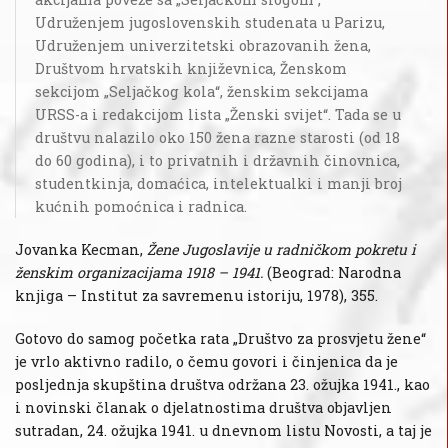
Udruženjem jugoslovenskih studenata u Parizu,
Udruženjem univerzitetski obrazovanih žena,
Društvom hrvatskih književnica, Ženskom
sekcijom „Seljačkog kola“, ženskim sekcijama
URSS-a i redakcijom lista „Ženski svijet“. Tada se u
društvu nalazilo oko 150 žena razne starosti (od 18
do 60 godina), i to privatnih i državnih činovnica,
studentkinja, domaćica, intelektualki i manji broj
kućnih pomoćnica i radnica.
Jovanka Kecman,
Žene Jugoslavije u radničkom pokretu i
ženskim organizacijama 1918 – 1941.
(Beograd: Narodna
knjiga – Institut za savremenu istoriju, 1978), 355.
Gotovo do samog početka rata „Društvo za prosvjetu žene“
je vrlo aktivno radilo, o čemu govori i činjenica da je
posljednja skupština društva održana 23. ožujka 1941., kao
i novinski članak o djelatnostima društva objavljen
sutradan, 24. ožujka 1941. u dnevnom listu Novosti, a taj je