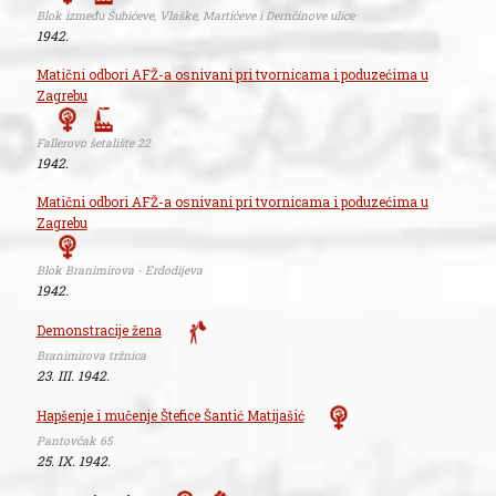
Blok između Šubićeve, Vlaške, Martićeve i Dernčinove ulice
1942.
Matični odbori AFŽ-a osnivani pri tvornicama i poduzećima u
Zagrebu
Fallerovo šetalište 22
1942.
Matični odbori AFŽ-a osnivani pri tvornicama i poduzećima u
Zagrebu
Blok Branimirova - Erdodijeva
1942.
Demonstracije žena
Branimirova tržnica
23. III. 1942.
Hapšenje i mučenje Štefice Šantić Matijašić
Pantovčak 65
25. IX. 1942.