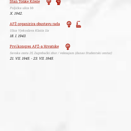
Stan Tonke Krleže
Poljička ulica bb
X. 1942.
AFŽ organizira obustavu rada
Ulica Vjekoslava Klaića 11a
18. I. 1943.
Prvi kongres AFŽ-a Hrvatske
Savska cesta 25, Zagrebački zbor / velesajam (danas Studentski centar)
21. VII. 1945. - 23. VII. 1945.