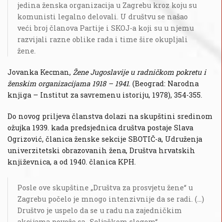
jedina ženska organizacija u Zagrebu kroz koju su
komunisti legalno delovali. U društvu se našao
veći broj članova Partije i SKOJ-a koji su u njemu
razvijali razne oblike rada i time šire okupljali
žene.
Jovanka Kecman,
Žene Jugoslavije u radničkom pokretu i
ženskim organizacijama 1918 – 1941
. (Beograd: Narodna
knjiga – Institut za savremenu istoriju, 1978), 354-355.
Do novog priljeva članstva dolazi na skupštini sredinom
ožujka 1939. kada predsjednica društva postaje Slava
Ogrizović, članica ženske sekcije SBOTIČ-a, Udruženja
univerzitetski obrazovanih žena, Društva hrvatskih
književnica, a od 1940. članica KPH.
Posle ove skupštine „Društva za prosvjetu žene“ u
Zagrebu počelo je mnogo intenzivnije da se radi. (...)
Društvo je uspelo da se u radu na zajedničkim
akcijama poveže sa „Seljačkom slogom“,