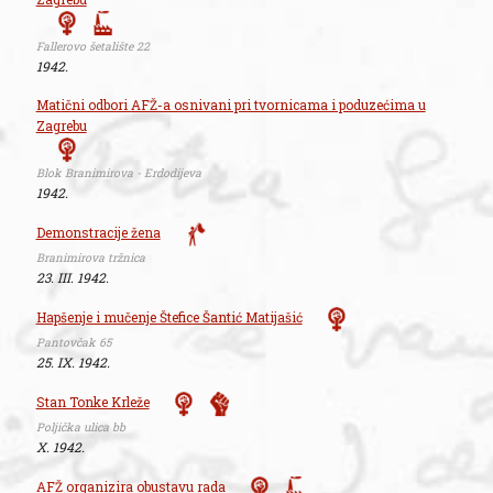
Fallerovo šetalište 22
1942.
Matični odbori AFŽ-a osnivani pri tvornicama i poduzećima u
Zagrebu
Blok Branimirova - Erdodijeva
1942.
Demonstracije žena
Branimirova tržnica
23. III. 1942.
Hapšenje i mučenje Štefice Šantić Matijašić
Pantovčak 65
25. IX. 1942.
Stan Tonke Krleže
Poljička ulica bb
X. 1942.
AFŽ organizira obustavu rada