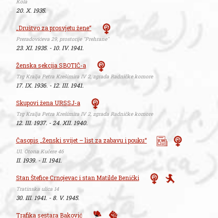
Kola
20. X. 1935.
„Društvo za prosvjetu žene“
Preradovićeva 29, prostorije "Prehrane"
23. XI. 1935. - 10. IV. 1941.
Ženska sekcija SBOTIČ-a
Trg Kralja Petra Krešimira IV 2, zgrada Radničke komore
17. IX. 1936. - 12. III. 1941.
Skupovi žena URSSJ-a
Trg Kralja Petra Krešimira IV 2, zgrada Radničke komore
12. III. 1937. - 24. XII. 1940.
Časopis „Ženski svijet – list za zabavu i pouku“
Ul. Otona Kučere 46
II. 1939. - II. 1941.
Stan Štefice Crnojevac i stan Matilde Benički
Tratinska ulica 14
30. III. 1941. - 8. V. 1945.
Trafika sestara Baković