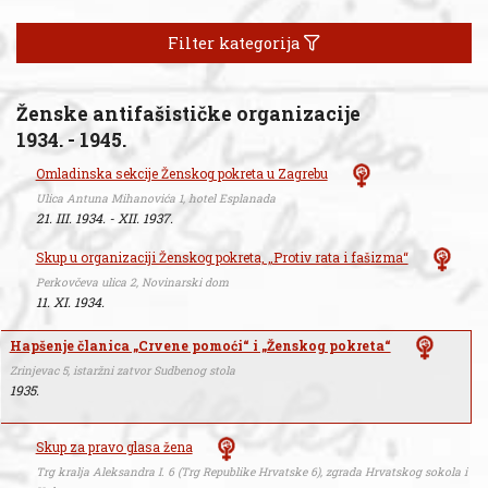
Filter kategorija
Ženske antifašističke organizacije
1934. - 1945.
Omladinska sekcije Ženskog pokreta u Zagrebu
Ulica Antuna Mihanovića 1, hotel Esplanada
21. III. 1934. - XII. 1937.
Skup u organizaciji Ženskog pokreta, „Protiv rata i fašizma“
Perkovčeva ulica 2, Novinarski dom
11. XI. 1934.
Hapšenje članica „Crvene pomoći“ i „Ženskog pokreta“
Zrinjevac 5, istaržni zatvor Sudbenog stola
1935.
Skup za pravo glasa žena
Trg kralja Aleksandra I. 6 (Trg Republike Hrvatske 6), zgrada Hrvatskog sokola i