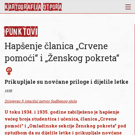
KArtoGrAFIJA OTPorA
Mapa
Punktovi
Punktovi
Slojevi
Hapšenje članica „Crvene
Novosti
pomoći“ i „Ženskog pokreta“
Publikacije
O nama
Prikupljale su novčane priloge i dijelile letke
1935.
Zrinjevac 5, istaržni zatvor Sudbenog stola
U toku 1934. i 1935. godine zabilježeno je hapšenje
većeg broja studentica i učenica, članica „Crvene
pomoći“ i „Omladinske sekcije Ženskog pokreta“ pod
optužbom da su dijelile letke i prikupljale novčane