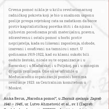
Crvena pomoć nikla je u krilu revolucionarnog
radničkog pokreta koji je bio u snažnom usponu
poslije prvoga svjetskog rata sa zadatkom da borce
protiv kapitalističkog poretka štiti i da njima i
njihovim porodicama pruži materijalnu, pravnu,
zdravstvenu i ostalu pomoć u borbi protiv
neprijatelja, kada su lišavani zaposlenja, slobode,
izazvani i osuđivani na tamnicu i smrt. U
godinama 1919-1922, kad su klasni sukobi bili
osobito žestoki, nicale su te organizacije i u
Bavarskoj i u Mađarskoj i u Poljskoj, pa i u mnogim
drugim zemljama. One su se udružile u
Međunarodnu organizaciju pomoći borcima
revolucije 1923. sa Centralnim komitetom u
Moskvi.
Anka Berus, „Narodna pomoć“, u
Zbornik sjećanja: Zagreb
1941 – 1945.
, ur. Lutvo Ahmetović et al., sv. 1 (Zagreb: