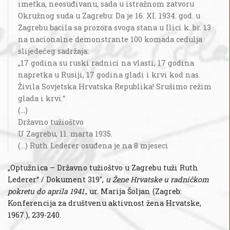
imetka, neosuđivanu, sada u istražnom zatvoru
Okružnog suda u Zagrebu: Da je 16. XI. 1934. god. u
Zagrebu bacila sa prozora svoga stana u Ilici k. br. 13
na nacionalne demonstrante 100 komada cedulja
slijedećeg sadržaja:
„17 godina su ruski radnici na vlasti, 17 godina
napretka u Rusiji, 17 godina gladi i krvi kod nas.
Živila Sovjetska Hrvatska Republika! Srušimo režim
glada i krvi.“
(...)
Državno tužioštvo
U Zagrebu, 11. marta 1935.
(...) Ruth Lederer osuđena je na 8 mjeseci
„Optužnica – Državno tužioštvo u Zagrebu tuži Ruth
Lederer“ / Dokument 319",
u Žene Hrvatske u radničkom
pokretu do aprila 1941.
, ur. Marija Šoljan (Zagreb:
Konferencija za društvenu aktivnost žena Hrvatske,
1967.), 239-240.