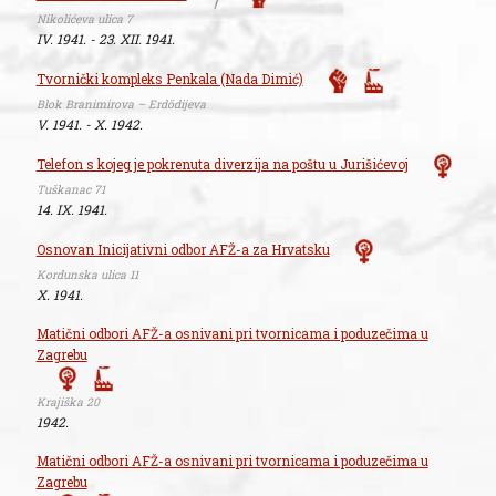
Nikolićeva ulica 7
IV. 1941. - 23. XII. 1941.
Tvornički kompleks Penkala (Nada Dimić)
Blok Branimirova – Erdödijeva
V. 1941. - X. 1942.
Telefon s kojeg je pokrenuta diverzija na poštu u Jurišićevoj
Tuškanac 71
14. IX. 1941.
Osnovan Inicijativni odbor AFŽ-a za Hrvatsku
Kordunska ulica 11
X. 1941.
Matični odbori AFŽ-a osnivani pri tvornicama i poduzečima u
Zagrebu
Krajiška 20
1942.
Matični odbori AFŽ-a osnivani pri tvornicama i poduzečima u
Zagrebu