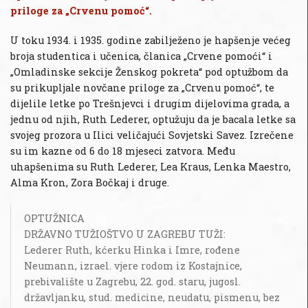
priloge za „Crvenu pomoć“.
U toku 1934. i 1935. godine zabilježeno je hapšenje većeg
broja studentica i učenica, članica „Crvene pomoći“ i
„Omladinske sekcije Ženskog pokreta“ pod optužbom da
su prikupljale novčane priloge za „Crvenu pomoć“, te
dijelile letke po Trešnjevci i drugim dijelovima grada, a
jednu od njih, Ruth Lederer, optužuju da je bacala letke sa
svojeg prozora u Ilici veličajući Sovjetski Savez. Izrečene
su im kazne od 6 do 18 mjeseci zatvora. Među
uhapšenima su Ruth Lederer, Lea Kraus, Lenka Maestro,
Alma Kron, Zora Bočkaj i druge.
OPTUŽNICA
DRŽAVNO TUŽIOŠTVO U ZAGREBU TUŽI:
Lederer Ruth, kćerku Hinka i Imre, rođene
Neumann, izrael. vjere rodom iz Kostajnice,
prebivalište u Zagrebu, 22. god. staru, jugosl.
državljanku, stud. medicine, neudatu, pismenu, bez