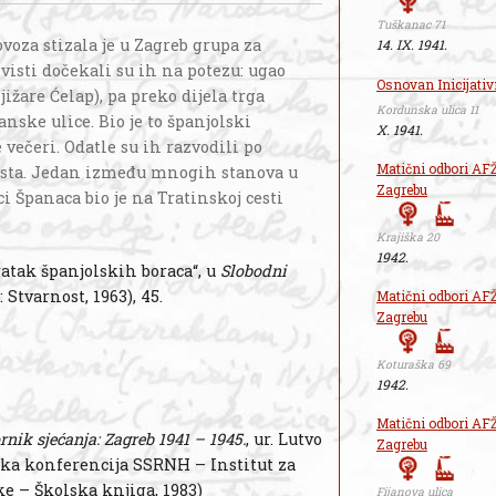
Tuškanac 71
voza stizala je u Zagreb grupa za
14. IX. 1941.
isti dočekali su ih na potezu: ugao
Osnovan Inicijati
ižare Ćelap), pa preko dijela trga
Kordunska ulica 11
anske ulice. Bio je to španjolski
X. 1941.
 večeri. Odatle su ih razvodili po
Matični odbori AFŽ
ista. Jedan između mnogih stanova u
Zagrebu
ci Španaca bio je na Tratinskoj cesti
Krajiška 20
1942.
ratak španjolskih boraca“, u
Slobodni
 Stvarnost, 1963), 45.
Matični odbori AFŽ
Zagrebu
Koturaška 69
1942.
Matični odbori AFŽ
rnik sjećanja: Zagreb 1941 – 1945.
, ur. Lutvo
Zagrebu
dska konferencija SSRNH – Institut za
e – Školska knjiga, 1983)
Fijanova ulica