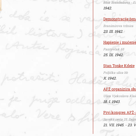
Blok Branimirova - E
1942.
Demonstracije žen
Branimirova tržnica
23. III. 1942.
Hapšenje i mučenje 
Pantovčak 65
25. IX. 1942.
Stan Tonke Krleže
Poljička ulica bb
X. 1942.
AFŽ organizira ob
Ulica Vjekoslava Klai
18. I. 1943.
Prvi kongres AFŽ-
Savska cesta 25, Zagr
21. VII. 1945. - 23. V