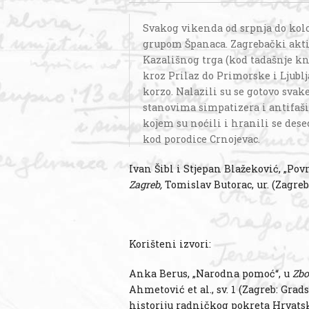
Svakog vikenda od srpnja do kolo
grupom Španaca. Zagrebački aktiv
Kazališnog trga (kod tadašnje knj
kroz Prilaz do Primorske i Ljublj
korzo. Nalazili su se gotovo svake
stanovima simpatizera i antifaš
kojem su noćili i hranili se dese
kod porodice Crnojevac.
Ivan Šibl i Stjepan Blažeković, „Pov
Zagreb,
Tomislav Butorac, ur. (Zagreb:
Korišteni izvori:
Anka Berus, „Narodna pomoć“, u
Zbo
Ahmetović et al., sv. 1 (Zagreb: Gra
historiju radničkog pokreta Hrvatsk