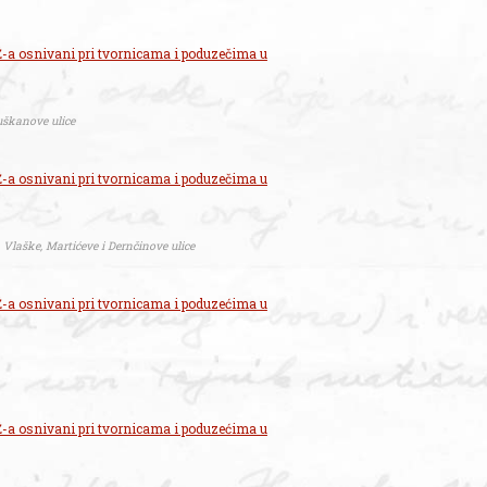
-a osnivani pri tvornicama i poduzečima u
uškanove ulice
-a osnivani pri tvornicama i poduzečima u
 Vlaške, Martićeve i Dernčinove ulice
-a osnivani pri tvornicama i poduzećima u
-a osnivani pri tvornicama i poduzećima u