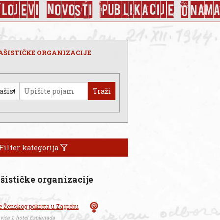
Slojevi
Novosti
Publikacije
O nama
AŠISTIČKE ORGANIZACIJE
Traži
Filter kategorija
šističke organizacije
e Ženskog pokreta u Zagrebu
ića 1, hotel Esplanada