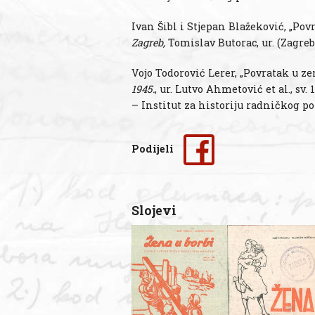
Ivan Šibl i Stjepan Blažeković, „Pov
Zagreb,
Tomislav Butorac, ur. (Zagreb:
Vojo Todorović Lerer, „Povratak u ze
1945.
, ur. Lutvo Ahmetović et al., s
– Institut za historiju radničkog p
Podijeli
Slojevi