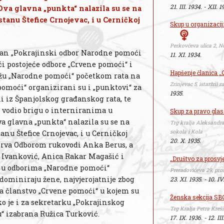
21. III. 1934. - XII. 1
va glavna „punkta“ nalazila su se na
 stanu Štefice Crnojevac, i u Cerničkoj
Skup u organizacij
Perkovčeva ulica 2, 
miran „Pokrajinski odbor Narodne pomoći
11. XI. 1934.
ći postojeće odbore „Crvene pomoći“ i
Hapšenje članica „
ežu „Narodne pomoći“ početkom rata na
Zrinjevac 5, istaržni 
omoći“ organizirani su i „punktovi“ za
1935.
ili iz Španjolskog građanskog rata, te
e vodio brigu o interniranima u
Skup za pravo glas
a glavna „punkta“ nalazila su se na
Trg kralja Aleksandra
sokola i Kola
stanu Štefice Crnojevac, i u Cerničkoj
20. X. 1935.
sprva Odborom rukovodi Anka Berus, a
la Ivanković, Anica Rakar Magašić i
„Društvo za prosvj
, u odborima „Narodne pomoći“
Preradovićeva 29, pros
dominiraju žene, najvjerojatnije zbog
23. XI. 1935. - 10. IV
la članstvo „Crvene pomoći“ u kojem su
Ženska sekcija SB
o je i za sekretarku „Pokrajinskog
Trg Kralja Petra Kreš
 izabrana Ružica Turković.
17. IX. 1936. - 12. III