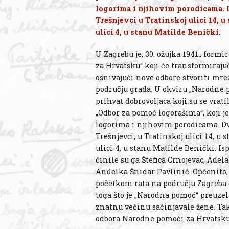
logorima i njihovim porodicama. D
Trešnjevci u Tratinskoj ulici 14, u
ulici 4, u stanu Matilde Benički.
U Zagrebu je, 30. ožujka 1941., for
za Hrvatsku“ koji će transformiraju
osnivajući nove odbore stvoriti mr
području grada. U okviru „Narodne p
prihvat dobrovoljaca koji su se vrat
„Odbor za pomoć logorašima“, koji j
logorima i njihovim porodicama. Dv
Trešnjevci, u Tratinskoj ulici 14, u 
ulici 4, u stanu Matilde Benički. I
činile su ga Štefica Crnojevac, Ade
Anđelka Šnidar Pavlinić. Općenito
početkom rata na području Zagreba 
toga što je „Narodna pomoć“ preuze
znatnu većinu sačinjavale žene. Tak
odbora Narodne pomoći za Hrvatsku“