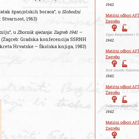
1942.
ratak španjolskih boraca“, u
Slobodni
Matični odbori AFŽ
 Stvarnost, 1963)
Zagrebu
mlju“, u
Zbornik sjećanja: Zagreb 1941 –
Ugao Banjovićeve i T
v. 1 (Zagreb: Gradska konferencija SSRNH
1942.
okreta Hrvatske – Školska knjiga, 1983)
Matični odbori AFŽ
Zagrebu
Blok između Šubićeve,
1942.
Matični odbori AFŽ
Zagrebu
Fallerovo šetalište 22
1942.
Matični odbori AFŽ
Zagrebu