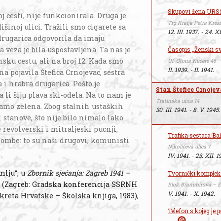
Skupovi žena URS
j cesti, nije funkcionirala. Druga je
Trg Kralja Petra Kreš
šinoj ulici. Tražili smo cigarete sa
12. III. 1937. - 24. X
drugarica odgovorila da imaju
 veza je bila uspostavljena. Ta nas je
Časopis „Ženski svi
sku cestu, ali na broj 12. Kada smo
Ul. Otona Kučere 46
II. 1939. - II. 1941.
a pojavila Štefica Crnojevac, sestra
 i hrabra drugarica. Pošto je
Stan Štefice Crnojev
a li šiju plava ski-odela. Na to nam je
Tratinska ulica 14
 samo zelena. Zbog stalnih ustaških
30. III. 1941. - 8. V. 1945.
 stanove, što nije bilo nimalo lako.
e revolverski i mitraljeski pucnji,
Trafika sestara Ba
bombe: to su naši drugovi, komunisti
Nikolićeva ulica 7
IV. 1941. - 23. XII. 1
mlju“, u
Zbornik sjećanja: Zagreb 1941 –
Tvornički komplek
v. 1 (Zagreb: Gradska konferencija SSRNH
Blok Branimirova – E
V. 1941. - X. 1942.
kreta Hrvatske – Školska knjiga, 1983),
Telefon s kojeg je 