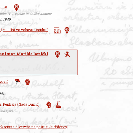
SJ-a
imira IV 2, zgrada Radničke komore
II. 1940.
jet – list za zabavu i pouku“
ac i stan Matilde Benički
ković
941.
s Penkala (Nada Dimić)
rdödijeva
pokrenuta diverzija na poštu u Jurišićevoj