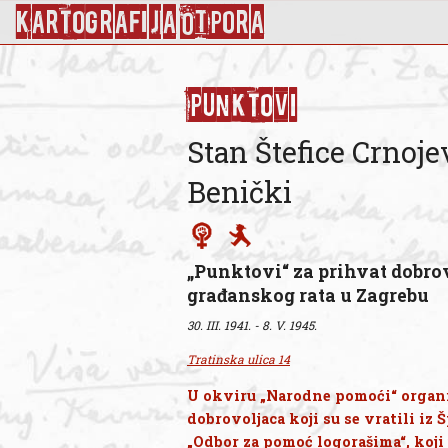
KArtoGrAFIJA OTPorA
Punktovi
Stan Štefice Crnoje
Benički
„Punktovi“ za prihvat dobro
građanskog rata u Zagrebu
30. III. 1941. - 8. V. 1945.
Tratinska ulica 14
U okviru „Narodne pomoći“ organi
dobrovoljaca koji su se vratili iz
„Odbor za pomoć logorašima“, koji