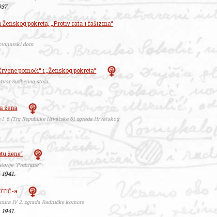
937.
i Ženskog pokreta, „Protiv rata i fašizma“
Novinarski dom
Crvene pomoći“ i „Ženskog pokreta“
zatvor Sudbenog stola
a žena
 I. 6 (Trg Republike Hrvatske 6), zgrada Hrvatskog
etu žene“
torije "Prehrane"
. 1941.
OTIČ-a
imira IV 2, zgrada Radničke komore
. 1941.