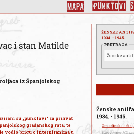
Punktovi
Mapa
ŽENSKE ANTIF
1934. - 1945.
vac i stan Matilde
PRETRAGA
voljaca iz Španjolskog
Ženske antifa
1934. - 1945.
zirani su „punktovi“ za prihvat
 Španjolskog građanskog rata, te
Omladinska sekcij
 je vodio brigu o interniranima u
Ulica Antuna Mihanov