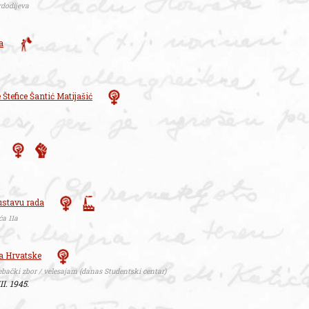
rdodijeva
a
Štefice Šantić Matijašić
ustavu rada
ća 11a
a Hrvatske
ebački zbor / velesajam (danas Studentski centar)
II. 1945.