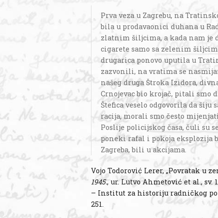
Prva veza u Zagrebu, na Tratinsko
bila u prodavaonici duhana u Radi
zlatnim šiljcima, a kada nam je 
cigarete samo sa zelenim šiljcima
drugarica ponovo uputila u Tratin
zazvonili, na vratima se nasmijan
našeg druga Štroka Izidora, divna
Crnojevac bio krojač, pitali smo d
Štefica veselo odgovorila da šiju
racija, morali smo često mijenjati
Poslije policijskog časa, čuli su s
poneki rafal i pokoja eksplozija 
Zagreba, bili u akcijama.
Vojo Todorović Lerer, „Povratak u ze
1945.
, ur. Lutvo Ahmetović et al., s
– Institut za historiju radničkog po
251.