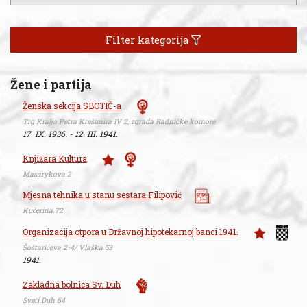
Filter kategorija
Žene i partija
Ženska sekcija SBOTIČ-a
Trg Kralja Petra Krešimira IV 2, zgrada Radničke komore
17. IX. 1936. - 12. III. 1941.
Knjižara Kultura
Masarykova 2
Mjesna tehnika u stanu sestara Filipović
Kučerina 72
Organizacija otpora u Državnoj hipotekarnoj banci 1941.
Šoštarićeva 2-4/ Vlaška 53
1941.
Zakladna bolnica Sv. Duh
Sveti Duh 64