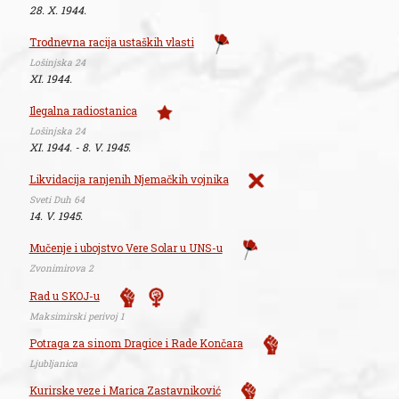
28. X. 1944.
Trodnevna racija ustaških vlasti
Lošinjska 24
XI. 1944.
Ilegalna radiostanica
Lošinjska 24
XI. 1944. - 8. V. 1945.
Likvidacija ranjenih Njemačkih vojnika
Sveti Duh 64
14. V. 1945.
Mučenje i ubojstvo Vere Solar u UNS-u
Zvonimirova 2
Rad u SKOJ-u
Maksimirski perivoj 1
Potraga za sinom Dragice i Rade Končara
Ljubljanica
Kurirske veze i Marica Zastavniković