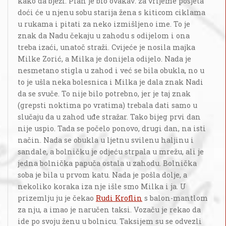
kako da bježi. Plan je bio ovakav: za vrijeme posjeta
doći će u njenu sobu starija žena s kiticom ciklama
u rukama i pitati za neko izmišljeno ime. To je
znak da Nadu čekaju u zahodu s odijelom i ona
treba izaći, unatoč straži. Cvijeće je nosila majka
Milke Zorić, a Milka je donijela odijelo. Nada je
nesmetano stigla u zahod i već se bila obukla, no u
to je ušla neka bolesnica i Milka je dala znak Nadi
da se svuče. To nije bilo potrebno, jer je taj znak
(grepsti noktima po vratima) trebala dati samo u
slučaju da u zahod uđe stražar. Tako bijeg prvi dan
nije uspio. Tada se počelo ponovo, drugi dan, na isti
način. Nada se obukla u ljetnu svilenu haljinu i
sandale, a bolničku je odjeću strpala u mrežu, ali je
jedna bolnička papuča ostala u zahodu. Bolnička
soba je bila u prvom katu. Nada je pošla dolje, a
nekoliko koraka iza nje išle smo Milka i ja. U
prizemlju ju je čekao
Rudi Kroflin
s balon-mantlom
za nju, a imao je naručen taksi. Vozaču je rekao da
ide po svoju ženu u bolnicu. Taksijem su se odvezli