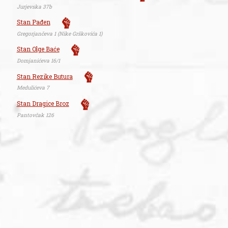
Jurjevska 37b
Stan Pađen
Gregorjančeva 1 (Nike Grškovića 1)
Stan Olge Baće
Domjanićeva 16/1
Stan Rezike Butura
Medulićeva 7
Stan Dragice Broz
Pantovčak 126