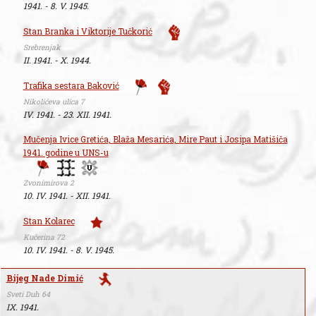
1941. - 8. V. 1945.
Stan Branka i Viktorije Tučkorić
Srebrenjak
II. 1941. - X. 1944.
Trafika sestara Baković
Nikolićeva ulica 7
IV. 1941. - 23. XII. 1941.
Mučenja Ivice Gretića, Blaža Mesarića, Mire Paut i Josipa Matišiča
1941. godine u UNS-u
Zvonimirova 2
10. IV. 1941. - XII. 1941.
Stan Kolarec
Kučerina 72
10. IV. 1941. - 8. V. 1945.
Bijeg Nade Dimić
Sveti Duh 64
IX. 1941.