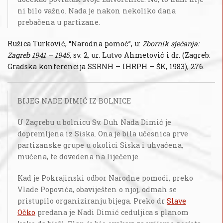
ni bilo važno. Nada je nakon nekoliko dana
prebačena u partizane.
Ružica Turković, “Narodna pomoć”, u:
Zbornik sjećanja:
Zagreb 1941 – 1945
, sv. 2, ur. Lutvo Ahmetović i dr. (Zagreb:
Gradska konferencija SSRNH – IHRPH – ŠK, 1983), 276.
BIJEG NADE DIMIĆ IZ BOLNICE
U Zagrebu u bolnicu Sv. Duh Nada Dimić je
dopremljena iz Siska. Ona je bila učesnica prve
partizanske grupe u okolici Siska i uhvaćena,
mučena, te dovedena na liječenje.
Kad je Pokrajinski odbor Narodne pomoći, preko
Vlade Popovića, obaviješten o njoj, odmah se
pristupilo organiziranju bijega. Preko dr
Slave
Očko
predana je Nadi Dimić ceduljica s planom