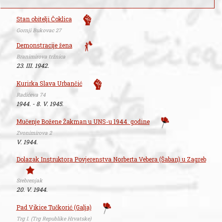
Stan obitelji Čoklica
Gornji Bukovac 27
Demonstracije žena
Branimirova tržnica
23. III. 1942.
Kurirka Slava Urbančić
Radićeva 74
1944. - 8. V. 1945.
Mučenje Božene Žakman u UNS-u 1944. godine
Zvonimirova 2
V. 1944.
Dolazak Instruktora Povjerenstva Norberta Vebera (Šaban) u Zagreb
Srebrenjak
20. V. 1944.
Pad Vikice Tučkorić (Galja)
Trg I. (Trg Republike Hrvatske)