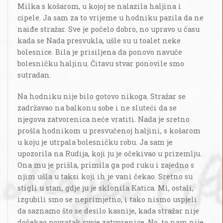
Milka s košarom, u kojoj se nalazila haljina i
cipele. Ja sam za to vrijeme u hodniku pazila da ne
naiđe stražar. Sve je počelo dobro, no upravo u času
kada se Nada presvukla, ušle su u toalet neke
bolesnice. Bila je prisiljena da ponovo navuče
bolesničku haljinu. Čitavu stvar ponovile smo
sutradan.
Na hodniku nije bilo gotovo nikoga. Stražar se
zadržavao na balkonu sobe i ne sluteći da se
njegova zatvorenica neće vratiti. Nada je sretno
prošla hodnikom u presvučenoj haljini, s košarom
u koju je utrpala bolesničku robu. Ja sam je
upozorila na Rudija, koji ju je očekivao u prizemlju.
Ona mu je prišla, primila ga pod ruku i zajedno s
njim ušla u taksi koji ih je vani čekao. Sretno su
stigli u stan, gdje ju je sklonila Katica. Mi, ostali,
izgubili smo se neprimjetno, i tako nismo uspjeli
da saznamo što se desilo kasnije, kada stražar nije
dočekao povratak svoje zatvorenice. No, to nam nije