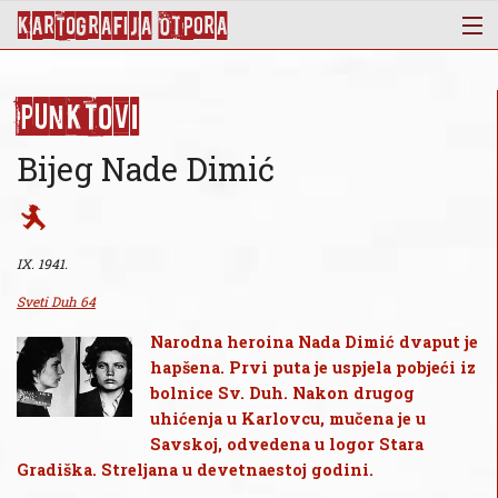
KArtoGrAFIJA OTPorA
Mapa
Punktovi
Punktovi
Slojevi
Bijeg Nade Dimić
Novosti
Publikacije
O nama
IX. 1941.
Sveti Duh 64
Narodna heroina Nada Dimić dvaput je
hapšena. Prvi puta je uspjela pobjeći iz
bolnice Sv. Duh. Nakon drugog
uhićenja u Karlovcu, mučena je u
Savskoj, odvedena u logor Stara
Gradiška. Streljana u devetnaestoj godini.