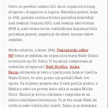
Često su posebni zadaci bili da se organizira bijeg
drugova i drugarica iz logora. Narodna pomoć, koja
je 1941. postala uistinu brižna porodica koja bdije
nad svakim članom KPJ, nad svakim aktivistom
NOB-a, nad svima onim rodoljubima kojima je bila
potrebna pomoć, uspjela je da obavi mnoge takve
zadatke.
Među ostalim, u jesen 1941.
Pokrajinski odbor
NP
dobio je zadatak da organizira bijeg Nade Dimić
iz bolnice na Sv. Duhu. U toj akciji sudjelovalo je
nekoliko drugarica i
Rudi Kroflin
.
Anka
Berus
održavala je vezu s liječnicom koja je liječila
Nadu Dimić, te smo preko nje poslali Nadi sve
upute. Za vrijeme posjeta oko 3 sata poslije podne, u
Nadinu sobu na prvom katu ušla je majka Milke
Zorić. Nosila je kiticu ciklama i raspitala se za
jednu izmišljenu bolesnicu. To je bio znak Nadi da
iziđe iz sobe u bolnički toalet. Tamo ju je dočekala