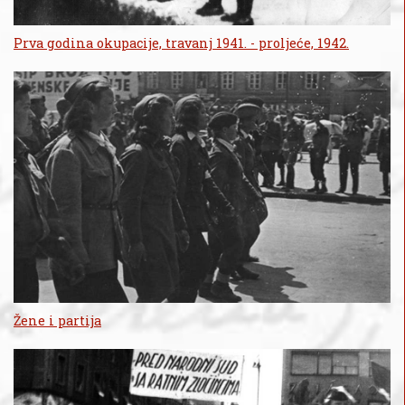
Prva godina okupacije, travanj 1941. - proljeće, 1942.
Žene i partija