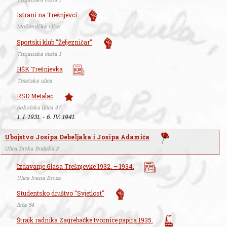
Istrani na Trešnjevci
Mošćenička ulica
Sportski klub "Željezničar"
Trnjanska cesta 1
HŠK Trešnjevka
Trsatska ulica
RSD Metalac
Sokolska ulica 47
1. I. 1931. - 6. IV. 1941.
Ubojstvo Josipa Debeljaka i Josipa Adamića
Ulica Divka Budaka 3
Izdavanje Glasa Trešnjevke 1932. – 1934.
Ulica Ivana Broza
Studentsko društvo "Svjetlost"
Ilica 54
Štrajk radnika Zagrebačke tvornice papira 1935.