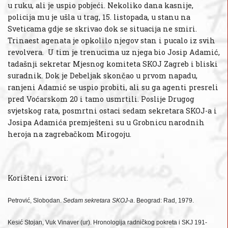
u ruku, ali je uspio pobjeći. Nekoliko dana kasnije,
policija mu je ušla u trag, 15. listopada, u stanu na
Sveticama gdje se skrivao dok se situacija ne smiri.
Trinaest agenata je opkolilo njegov stan i pucalo iz svih
revolvera. U tim je trenucima uz njega bio Josip Adamić,
tadašnji sekretar Mjesnog komiteta SKOJ Zagreb i bliski
suradnik. Dok je Debeljak skončao u prvom napadu,
ranjeni Adamić se uspio probiti, ali su ga agenti presreli
pred Voćarskom 20 i tamo usmrtili. Poslije Drugog
svjetskog rata, posmrtni ostaci sedam sekretara SKOJ-a i
Josipa Adamića premješteni su u Grobnicu narodnih
heroja na zagrebačkom Mirogoju.
Korišteni izvori:
Petrović, Slobodan.
Sedam sekretara SKOJ-a
. Beograd: Rad, 1979.
Kesić Stojan, Vuk Vinaver (ur). Hronologija radničkog pokreta i SKJ 191-