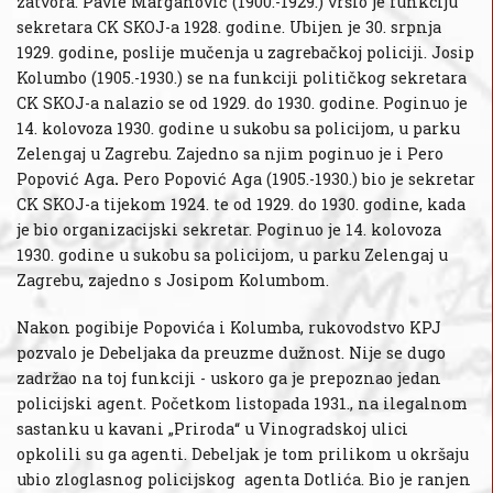
zatvora. Pavle Marganović (1900.-1929.) vršio je funkciju
sekretara CK SKOJ-a 1928. godine. Ubijen je 30. srpnja
1929. godine, poslije mučenja u zagrebačkoj policiji. Josip
Kolumbo (1905.-1930.) se na funkciji političkog sekretara
CK SKOJ-a nalazio se od 1929. do 1930. godine. Poginuo je
14. kolovoza 1930. godine u sukobu sa policijom, u parku
Zelengaj u Zagrebu. Zajedno sa njim poginuo je i Pero
Popović Aga
.
Pero Popović Aga (1905.-1930.) bio je sekretar
CK SKOJ-a tijekom 1924. te od 1929. do 1930. godine, kada
je bio organizacijski sekretar. Poginuo je 14. kolovoza
1930. godine u sukobu sa policijom, u parku Zelengaj u
Zagrebu, zajedno s Josipom Kolumbom.
Nakon pogibije Popovića i Kolumba, rukovodstvo KPJ
pozvalo je Debeljaka da preuzme dužnost. Nije se dugo
zadržao na toj funkciji - uskoro ga je prepoznao jedan
policijski agent. Početkom listopada 1931., na ilegalnom
sastanku u kavani „Priroda“ u Vinogradskoj ulici
opkolili su ga agenti. Debeljak je tom prilikom u okršaju
ubio zloglasnog policijskog agenta Dotlića. Bio je ranjen