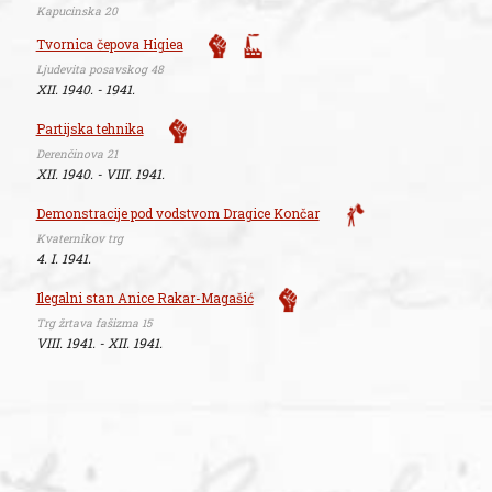
Kapucinska 20
Tvornica čepova Higiea
Ljudevita posavskog 48
XII. 1940. - 1941.
Partijska tehnika
Derenčinova 21
XII. 1940. - VIII. 1941.
Demonstracije pod vodstvom Dragice Končar
Kvaternikov trg
4. I. 1941.
Ilegalni stan Anice Rakar-Magašić
Trg žrtava fašizma 15
VIII. 1941. - XII. 1941.