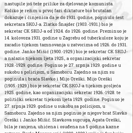
nastupile još teže prilike za djelovanje komunista.
Koliko je režim u prvoj fazi diktature bio brutalan
dokazuje i činjenica da je do 1931. godine, poginulo šest
sekretara SKOJ-a. Zlatko Šnajder (1903.-1931.) bio je
sekretar CK SKOJ-a od 1924. do 1926. godine. Preminuo je
14. kolovoza 1931. godine u Zagrebu od tuberkuloze koju je
zaradio tijekom tamnovanja u zatvorima od 1926. do 1931.
godine. Janko Mišić (1900.-1929.) bio je sekretar CK SKOJ-
a nalazio tijekom ljeta 1925., a organizacijski sekretar
1928.-1929. godine. Poginuo je 27. srpnja 1929. godine u
sukobu s policijom, u Samoboru. Zajedno sa njim su
poginula i braća Slavko i Mijo Oreški. Mijo Oreški
(1905.-1929.) bio je sekretar CK SKOJ-a tijekom proljeća
1925. godine, kao organizacijski sekretar 1926.-1928. te
politički sekretar tijekom ljeta 1929. godine. Poginuo je
27. srpnja 1929. godine u sukobu sa policijom, u
Samoboru. Zajedno sa njim poginuo je njegov brat Slavko
Oreški i Janko Mišić. Slavkova supruga, Agata Oreški,
bila je ranjena, uhićena i osuđena na 5 godina kazne