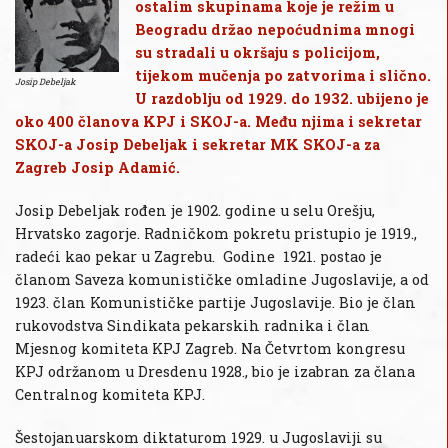
ostalim skupinama koje je režim u
Beogradu držao nepoćudnima mnogi
su stradali u okršaju s policijom,
tijekom mučenja po zatvorima i slično.
Josip Debeljak
U razdoblju od 1929. do 1932. ubijeno je
oko 400 članova KPJ i SKOJ-a. Među njima i sekretar
SKOJ-a Josip Debeljak i sekretar MK SKOJ-a za
Zagreb Josip Adamić.
Josip Debeljak rođen je 1902. godine u selu Orešju,
Hrvatsko zagorje. Radničkom pokretu pristupio je 1919.,
radeći kao pekar u Zagrebu. Godine 1921. postao je
članom Saveza komunističke omladine Jugoslavije, a od
1923. član Komunističke partije Jugoslavije. Bio je član
rukovodstva Sindikata pekarskih radnika i član
Mjesnog komiteta KPJ Zagreb. Na Četvrtom kongresu
KPJ održanom u Dresdenu 1928., bio je izabran za člana
Centralnog komiteta KPJ.
Šestojanuarskom diktaturom 1929. u Jugoslaviji su