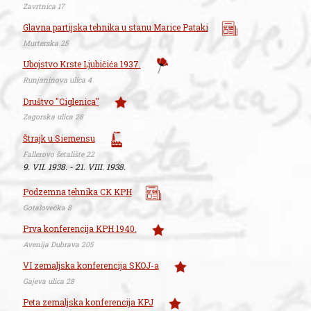
Zavrtnica 17
Glavna partijska tehnika u stanu Marice Pataki
Murterska 25
Ubojstvo Krste Ljubičića 1937.
Runjaninova ulica 4
Društvo "Ciglenica"
Zagorska ulica 28
Štrajk u Siemensu
Fallerovo šetalište 22
9. VII. 1938. - 21. VIII. 1938.
Podzemna tehnika CK KPH
Gotalovečka 8
Prva konferencija KPH 1940.
Avenija Dubrava 205
VI zemaljska konferencija SKOJ-a
Gajeva ulica 28
Peta zemaljska konferencija KPJ