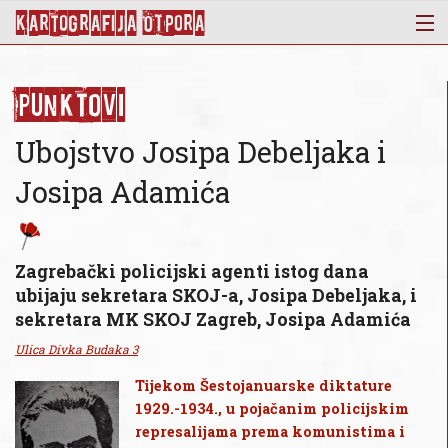
KArtoGrAFIJA OTPorA
Mapa
Punktovi
Punktovi
Slojevi
Ubojstvo Josipa Debeljaka i
Novosti
Josipa Adamića
Publikacije
O nama
Zagrebački policijski agenti istog dana
ubijaju sekretara SKOJ-a, Josipa Debeljaka, i
sekretara MK SKOJ Zagreb, Josipa Adamića
Ulica Divka Budaka 3
Tijekom Šestojanuarske diktature
1929.-1934., u pojačanim policijskim
represalijama prema komunistima i