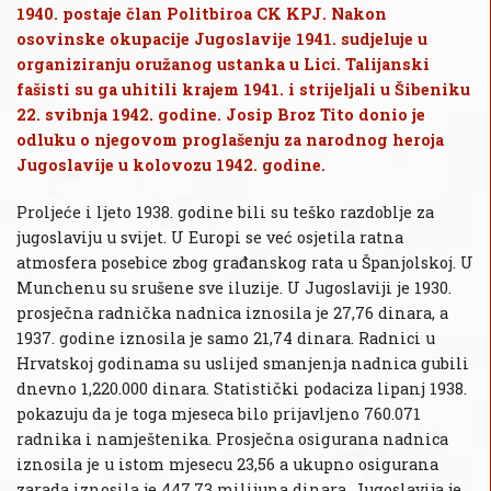
1940. postaje član Politbiroa CK KPJ. Nakon
osovinske okupacije Jugoslavije 1941. sudjeluje u
organiziranju oružanog ustanka u Lici. Talijanski
fašisti su ga uhitili krajem 1941. i strijeljali u Šibeniku
22. svibnja 1942. godine. Josip Broz Tito donio je
odluku o njegovom proglašenju za narodnog heroja
Jugoslavije u kolovozu 1942. godine.
Proljeće i ljeto 1938. godine bili su teško razdoblje za
jugoslaviju u svijet. U Europi se već osjetila ratna
atmosfera posebice zbog građanskog rata u Španjolskoj. U
Munchenu su srušene sve iluzije. U Jugoslaviji je 1930.
prosječna radnička nadnica iznosila je 27,76 dinara, a
1937. godine iznosila je samo 21,74 dinara. Radnici u
Hrvatskoj godinama su uslijed smanjenja nadnica gubili
dnevno 1,220.000 dinara. Statistički podaciza lipanj 1938.
pokazuju da je toga mjeseca bilo prijavljeno 760.071
radnika i namještenika. Prosječna osigurana nadnica
iznosila je u istom mjesecu 23,56 a ukupno osigurana
zarada iznosila je 447,73 milijuna dinara. Jugoslavija je