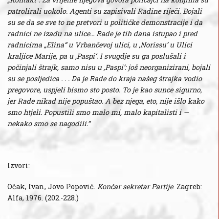
patrolirali uokolo. Agenti su zapisivali Radine riječi. Bojali
su se da se sve to ne pretvori u političke demonstracije i da
radnici ne izađu na ulice... Rade je tih dana istupao i pred
radnicima „Elina“ u Vrbančevoj ulici, u ,Norissu‘ u Ulici
kraljice Marije, pa u ,Paspi‘. I svugdje su ga poslušali i
počinjali štrajk, samo nisu u ,Paspi‘: još neorganizirani, bojali
su se posljedica . . . Da je Rade do kraja našeg štrajka vodio
pregovore, uspjeli bismo sto posto. To je kao sunce sigurno,
jer Rade nikad nije popuštao. A bez njega, eto, nije išlo kako
smo htjeli. Popustili smo malo mi, malo kapitalisti i —
nekako smo se nagodili.“
Izvori:
Očak, Ivan, Jovo Popović.
Končar sekretar Partije
. Zagreb:
Alfa, 1976. (202.-228.)