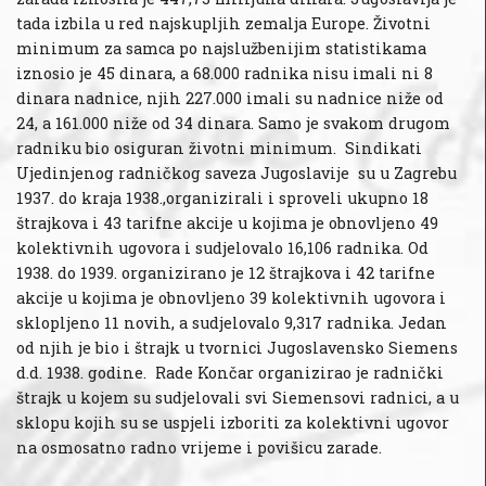
tada izbila u red najskupljih zemalja Europe. Životni
minimum za samca po najslužbenijim statistikama
iznosio je 45 dinara, a 68.000 radnika nisu imali ni 8
dinara nadnice, njih 227.000 imali su nadnice niže od
24, a 161.000 niže od 34 dinara. Samo je svakom drugom
radniku bio osiguran životni minimum. Sindikati
Ujedinjenog radničkog saveza Jugoslavije su u Zagrebu
1937. do kraja 1938.,organizirali i sproveli ukupno 18
štrajkova i 43 tarifne akcije u kojima je obnovljeno 49
kolektivnih ugovora i sudjelovalo 16,106 radnika. Od
1938. do 1939. organizirano je 12 štrajkova i 42 tarifne
akcije u kojima je obnovljeno 39 kolektivnih ugovora i
sklopljeno 11 novih, a sudjelovalo 9,317 radnika. Jedan
od njih je bio i štrajk u tvornici Jugoslavensko Siemens
d.d. 1938. godine. Rade Končar organizirao je radnički
štrajk u kojem su sudjelovali svi Siemensovi radnici, a u
sklopu kojih su se uspjeli izboriti za kolektivni ugovor
na osmosatno radno vrijeme i povišicu zarade.