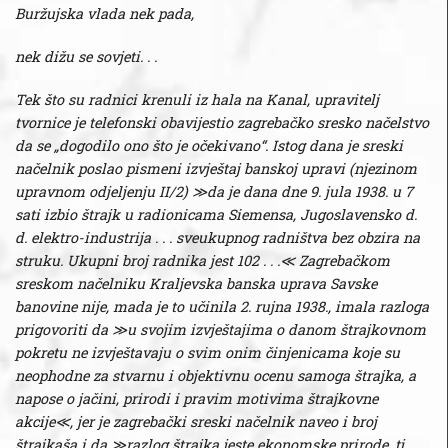
Buržujska vlada nek pada,
nek dižu se sovjeti. . .
Tek što su radnici krenuli iz hala na Kanal, upravitelj
tvornice je telefonski obavijestio zagrebačko sresko načelstvo
da se „dogodilo ono što je očekivano“. Istog dana je sreski
načelnik poslao pismeni izvještaj banskoj upravi (njezinom
upravnom odjeljenju II/2) ≫da je dana dne 9. jula 1938. u 7
sati izbio štrajk u radionicama Siemensa, Jugoslavensko d.
d. elektro-industrija . . . sveukupnog radništva bez obzira na
struku. Ukupni broj radnika jest 102 . . .≪ Zagrebačkom
sreskom načelniku Kraljevska banska uprava Savske
banovine nije, mada je to učinila 2. rujna 1938., imala razloga
prigovoriti da ≫u svojim izvještajima o danom štrajkovnom
pokretu ne izvještavaju o svim onim činjenicama koje su
neophodne za stvarnu i objektivnu ocenu samoga štrajka, a
napose o jačini, prirodi i pravim motivima štrajkovne
akcije≪, jer je zagrebački sreski načelnik naveo i broj
štrajkaša i da ≫razlog štrajka jeste ekonomske prirode, tj.