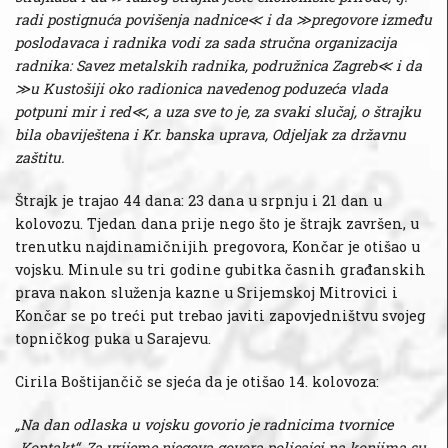
radi postignuća povišenja nadnice≪ i da ≫pregovore između
poslodavaca i radnika vodi za sada stručna organizacija
radnika: Savez metalskih radnika, podružnica Zagreb≪ i da
≫u Kustošiji oko radionica navedenog poduzeća vlada
potpuni mir i red≪, a uza sve to je, za svaki slučaj, o štrajku
bila obaviještena i Kr. banska uprava, Odjeljak za državnu
zaštitu.
Štrajk je trajao 44 dana: 23 dana u srpnju i 21 dan u
kolovozu. Tjedan dana prije nego što je štrajk završen, u
trenutku najdinamičnijih pregovora, Končar je otišao u
vojsku. Minule su tri godine gubitka časnih građanskih
prava nakon služenja kazne u Srijemskoj Mitrovici i
Končar se po treći put trebao javiti zapovjedništvu svojeg
topničkog puka u Sarajevu.
Cirila Boštijančič se sjeća da je otišao 14. kolovoza:
„Na dan odlaska u vojsku govorio je radnicima tvornice
„Kontakt“. Za vrijeme njegova govora policajci na konjima su