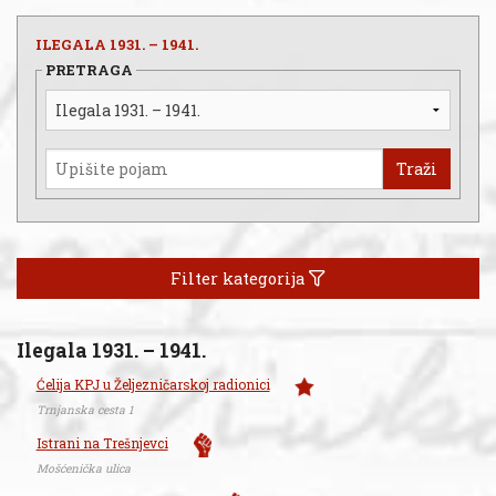
ILEGALA 1931. – 1941.
PRETRAGA
Traži
Filter kategorija
Ilegala 1931. – 1941.
Ćelija KPJ u Željezničarskoj radionici
Trnjanska cesta 1
Istrani na Trešnjevci
Mošćenička ulica