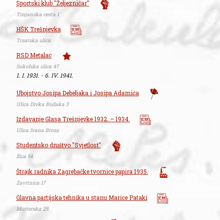
Sportski klub "Željezničar"
Trnjanska cesta 1
HŠK Trešnjevka
Trsatska ulica
RSD Metalac
Sokolska ulica 47
1. I. 1931. - 6. IV. 1941.
Ubojstvo Josipa Debeljaka i Josipa Adamića
Ulica Divka Budaka 3
Izdavanje Glasa Trešnjevke 1932. – 1934.
Ulica Ivana Broza
Studentsko društvo "Svjetlost"
Ilica 54
Štrajk radnika Zagrebačke tvornice papira 1935.
Zavrtnica 17
Glavna partijska tehnika u stanu Marice Pataki
Murterska 25