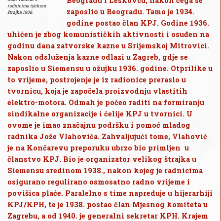
Beogradu i Leskovcu, nakon čega se
radnicima tijekom
zaposlio u Beogradu. Tamo je 1934.
štrajka 1938.
godine postao član KPJ. Godine 1936.
uhićen je zbog komunističkih aktivnosti i osuđen na
godinu dana zatvorske kazne u Srijemskoj Mitrovici.
Nakon odsluženja kazne odlazi u Zagreb, gdje se
zaposlio u Siemensu u ožujku 1936. godine. Otprilike u
to vrijeme, postrojenje je iz radionice preraslo u
tvornicu, koja je započela proizvodnju vlastitih
elektro-motora. Odmah je počeo raditi na formiranju
sindikalne organizacije i ćelije KPJ u tvornici. U
ovome je imao značajnu podršku i pomoć mladog
radnika Jože Vlahovića. Zahvaljujući tome, Vlahović
je na Končarevu preporuku ubrzo bio primljen u
članstvo KPJ. Bio je organizator velikog štrajka u
Siemensu sredinom 1938., nakon kojeg je radnicima
osigurano regulirano osmosatno radno vrijeme i
povišica plaće. Paralelno s time napreduje u hijerarhiji
KPJ/KPH, te je 1938. postao član Mjesnog komiteta u
Zagrebu, a od 1940. je generalni sekretar KPH. Krajem