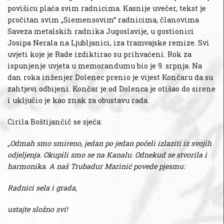
povišicu plaća svim radnicima. Kasnije uvečer, tekst je
pročitan svim „Siemensovim“ radnicima, članovima
Saveza metalskih radnika Jugoslavije, u gostionici
Josipa Nerala na Ljubljanici, iza tramvajske remize. Svi
uvjeti koje je Rade izdiktirao su prihvaćeni. Rok za
ispunjenje uvjeta u memorandumu bio je 9. srpnja. Na
dan roka inženjer Dolenec prenio je vijest Končaru da su
zahtjevi odbijeni. Končar je od Dolenca je otišao do sirene
i uključio je kao znak za obustavu rada.
Cirila Boštijančič se sjeća:
„Odmah smo smireno, jedan po jedan počeli izlaziti iz svojih
odjeljenja. Okupili smo se na Kanalu. Odnekud se stvorila i
harmonika. A naš Trubadur Marinić povede pjesmu:
Radnici sela i grada,
ustajte složno svi!