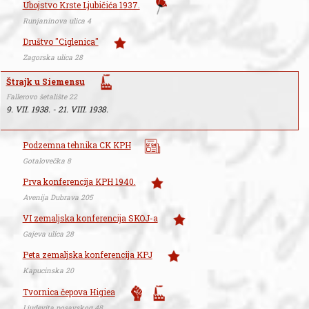
Ubojstvo Krste Ljubičića 1937.
Runjaninova ulica 4
Društvo "Ciglenica"
Zagorska ulica 28
Štrajk u Siemensu
Fallerovo šetalište 22
9. VII. 1938. - 21. VIII. 1938.
Podzemna tehnika CK KPH
Gotalovečka 8
Prva konferencija KPH 1940.
Avenija Dubrava 205
VI zemaljska konferencija SKOJ-a
Gajeva ulica 28
Peta zemaljska konferencija KPJ
Kapucinska 20
Tvornica čepova Higiea
Ljudevita posavskog 48