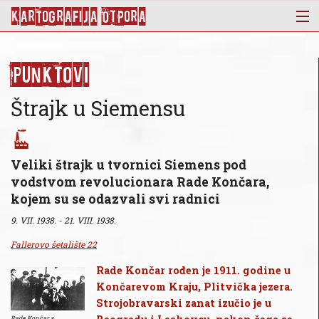
KArtoGrAFIJA OTPorA
Mapa
Punktovi
Punktovi
Slojevi
Štrajk u Siemensu
Novosti
Publikacije
O nama
Veliki štrajk u tvornici Siemens pod
vodstvom revolucionara Rade Končara,
kojem su se odazvali svi radnici
9. VII. 1938. - 21. VIII. 1938.
Fallerovo šetalište 22
Rade Končar rođen je 1911. godine u
Končarevom Kraju, Plitvička jezera.
Strojobravarski zanat izučio je u
Rade Končar s