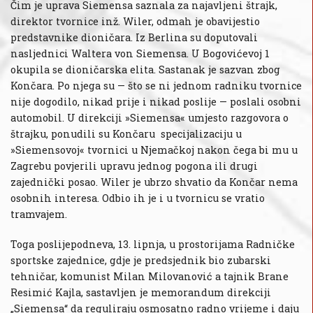
Čim je uprava Siemensa saznala za najavljeni štrajk,
direktor tvornice inž. Wiler, odmah je obavijestio
predstavnike dioničara. Iz Berlina su doputovali
nasljednici Waltera von Siemensa. U Bogovićevoj 1
okupila se dioničarska elita. Sastanak je sazvan zbog
Končara. Po njega su — što se ni jednom radniku tvornice
nije dogodilo, nikad prije i nikad poslije — poslali osobni
automobil. U direkciji »Siemensa« umjesto razgovora o
štrajku, ponudili su Končaru specijalizaciju u
»Siemensovoj« tvornici u Njemačkoj nakon čega bi mu u
Zagrebu povjerili upravu jednog pogona ili drugi
zajednički posao. Wiler je ubrzo shvatio da Končar nema
osobnih interesa. Odbio ih je i u tvornicu se vratio
tramvajem.
Toga poslijepodneva, 13. lipnja, u prostorijama Radničke
sportske zajednice, gdje je predsjednik bio zubarski
tehničar, komunist Milan Milovanović a tajnik Brane
Resimić Kajla, sastavljen je memorandum direkciji
„Siemensa“ da reguliraju osmosatno radno vrijeme i daju