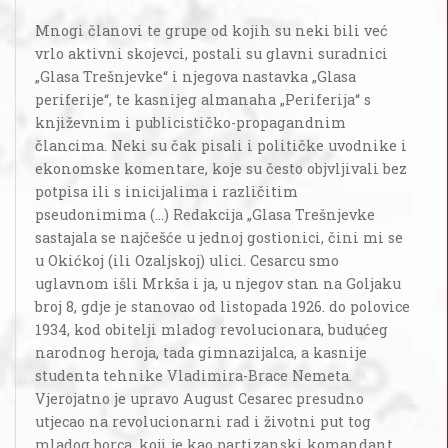
Mnogi članovi te grupe od kojih su neki bili već
vrlo aktivni skojevci, postali su glavni suradnici
„Glasa Trešnjevke“ i njegova nastavka „Glasa
periferije“, te kasnijeg almanaha „Periferija“ s
književnim i publicističko-propagandnim
člancima. Neki su čak pisali i političke uvodnike i
ekonomske komentare, koje su često objvljivali bez
potpisa ili s inicijalima i različitim
pseudonimima (...) Redakcija „Glasa Trešnjevke
sastajala se najčešće u jednoj gostionici, čini mi se
u Okićkoj (ili Ozaljskoj) ulici. Cesarcu smo
uglavnom išli Mrkša i ja, u njegov stan na Goljaku
broj 8, gdje je stanovao od listopada 1926. do polovice
1934, kod obitelji mladog revolucionara, budućeg
narodnog heroja, tada gimnazijalca, a kasnije
studenta tehnike Vladimira-Brace Nemeta.
Vjerojatno je upravo August Cesarec presudno
utjecao na revolucionarni rad i životni put tog
mladog borca, koji je kao partizanski komandant