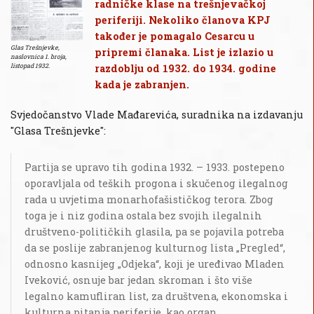
radničke klase na trešnjevačkoj
periferiji. Nekoliko članova KPJ
također je pomagalo Cesarcu u
Glas Trešnjevke,
pripremi članaka. List je izlazio u
naslovnica 1. broja,
razdoblju od 1932. do 1934. godine
listopad 1932.
kada je zabranjen.
Svjedočanstvo Vlade Mađarevića, suradnika na izdavanju
"Glasa Trešnjevke":
Partija se upravo tih godina 1932. – 1933. postepeno
oporavljala od teških progona i skučenog ilegalnog
rada u uvjetima monarhofašističkog terora. Zbog
toga je i niz godina ostala bez svojih ilegalnih
društveno-političkih glasila, pa se pojavila potreba
da se poslije zabranjenog kulturnog lista „Pregled“,
odnosno kasnijeg „Odjeka“, koji je uređivao Mladen
Iveković, osnuje bar jedan skroman i što više
legalno kamufliran list, za društvena, ekonomska i
kulturna pitanja periferije, kao organ