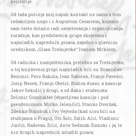
periferije.
Od tada počinje moj najuži kontakt ne samo s tom
redakcijom nego i s Augustom Cesarcem, kojemu
sam često dolazio radi savjetovanja i organiziranja
suradnje, kao predstavnik grupe skojevaca i
najmlađih naprednih pisaca, zajedno s glavnim
urednikom „Glasa Trešnjevke“ Ivanom Mrkšom.
Od radnika i namještenika, pretežno sa Trešnjevke,
u toj književnoj grupi najmlađih bili su: Branislav
Resimić, Pero Bakula, Ivan Sabolek, Franjo Pavešić,
Josip Nesek, Franjo Obelić, Ružica Ausec, a kasnije
Jakov Sekulić i drugi, a od đaka i studenata
Želimir Gumhalter (objavljivao kasnije i pod
pseudonimom Mirko Jelenčić), Stanko Dvoržak,
Zdenko Štambuk i Ivo Vejvoda (kad nisu bili na
studijama u Pragu), Oto Šolc, Salih Alić, Vladimir
Jurčić, Radovan Žilić, Ante Sedmak-Šumski i ja, te
niz drugih naprednih mladih pisaca.