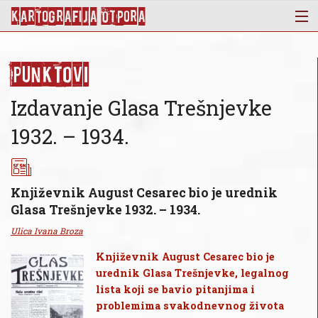
KArtoGrAFIJA OTPorA
Mapa
Punktovi
Punktovi
Slojevi
Izdavanje Glasa Trešnjevke
Novosti
1932. – 1934.
Publikacije
O nama
Književnik August Cesarec bio je urednik
Glasa Trešnjevke 1932. – 1934.
Ulica Ivana Broza
Književnik August Cesarec bio je
urednik Glasa Trešnjevke, legalnog
lista koji se bavio pitanjima i
problemima svakodnevnog života