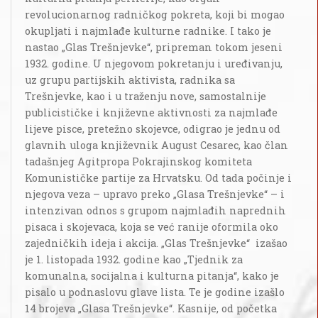
revolucionarnog radničkog pokreta, koji bi mogao
okupljati i najmlađe kulturne radnike. I tako je
nastao „Glas Trešnjevke“, pripreman tokom jeseni
1932. godine. U njegovom pokretanju i uređivanju,
uz grupu partijskih aktivista, radnika sa
Trešnjevke, kao i u traženju nove, samostalnije
publicističke i književne aktivnosti za najmlađe
lijeve pisce, pretežno skojevce, odigrao je jednu od
glavnih uloga književnik August Cesarec, kao član
tadašnjeg Agitpropa Pokrajinskog komiteta
Komunističke partije za Hrvatsku. Od tada počinje i
njegova veza – upravo preko „Glasa Trešnjevke“ – i
intenzivan odnos s grupom najmlađih naprednih
pisaca i skojevaca, koja se već ranije oformila oko
zajedničkih ideja i akcija. „Glas Trešnjevke“ izašao
je 1. listopada 1932. godine kao „Tjednik za
komunalna, socijalna i kulturna pitanja“, kako je
pisalo u podnaslovu glave lista. Te je godine izašlo
14 brojeva „Glasa Trešnjevke“. Kasnije, od početka