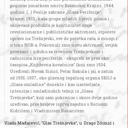
poginuo junačkom smrću Bosanskoj Krajini 1944.
godine. (...) Poslije zabrane „Glasa Periferije“,
krajem 1933., naša grupa mladih lijevih pisaca i
skojevaca produžila je kontinuitet svoje
revolucionarne i publicističke aktivnosti, otpočete
upravo na Trešnjevki, sve do početka rata, a mnogi i
u toku NOB-a. Pokrenuli smo novu aktivnost, uvijek
povezani i u duhu sa crvenom Trešnjevkom i
radnicima šire periferije, - okupivši se prvo oko
časopisa „Književna kovačnica“ (koji smo 1934.
Uređivali Novak Simić, Petar Bakula i ja), a zatim
od 1935.-1937., oko glavnog legalnog organa SKOJ-a
„Glasa omladine“ donekle i kao nastavljača
intencija i omladinskih težnji iz „Glasa
Trešnjevke“, koji sam pokrenuo i skoro dvije godine
uređivao, prve brojeve isprva zajedno s Borisom
Kidričem i Vladimirom Bakarićem.
Vlado Mađarević, "Glas Trešnjevke", u: Drago Zdunić i