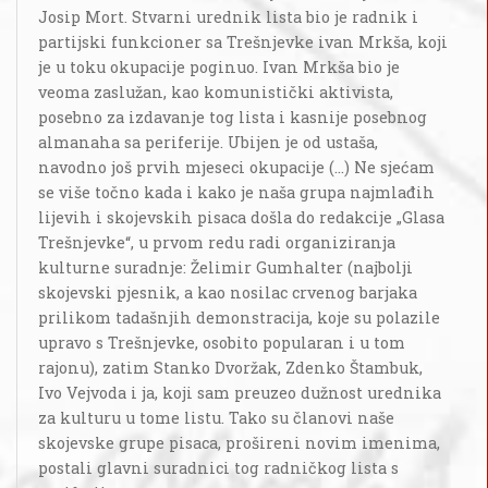
Josip Mort. Stvarni urednik lista bio je radnik i
partijski funkcioner sa Trešnjevke ivan Mrkša, koji
je u toku okupacije poginuo. Ivan Mrkša bio je
veoma zaslužan, kao komunistički aktivista,
posebno za izdavanje tog lista i kasnije posebnog
almanaha sa periferije. Ubijen je od ustaša,
navodno još prvih mjeseci okupacije (...) Ne sjećam
se više točno kada i kako je naša grupa najmlađih
lijevih i skojevskih pisaca došla do redakcije „Glasa
Trešnjevke“, u prvom redu radi organiziranja
kulturne suradnje: Želimir Gumhalter (najbolji
skojevski pjesnik, a kao nosilac crvenog barjaka
prilikom tadašnjih demonstracija, koje su polazile
upravo s Trešnjevke, osobito popularan i u tom
rajonu), zatim Stanko Dvoržak, Zdenko Štambuk,
Ivo Vejvoda i ja, koji sam preuzeo dužnost urednika
za kulturu u tome listu. Tako su članovi naše
skojevske grupe pisaca, prošireni novim imenima,
postali glavni suradnici tog radničkog lista s