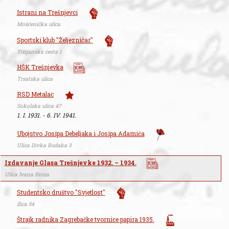
Istrani na Trešnjevci
Mošćenička ulica
Sportski klub "Željezničar"
Trnjanska cesta 1
HŠK Trešnjevka
Trsatska ulica
RSD Metalac
Sokolska ulica 47
1. I. 1931. - 6. IV. 1941.
Ubojstvo Josipa Debeljaka i Josipa Adamića
Ulica Divka Budaka 3
Izdavanje Glasa Trešnjevke 1932. – 1934.
Ulica Ivana Broza
Studentsko društvo "Svjetlost"
Ilica 54
Štrajk radnika Zagrebačke tvornice papira 1935.