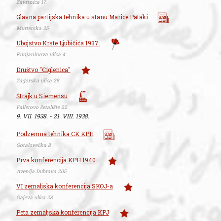
Zavrtnica 17
Glavna partijska tehnika u stanu Marice Pataki
Murterska 25
Ubojstvo Krste Ljubičića 1937.
Runjaninova ulica 4
Društvo "Ciglenica"
Zagorska ulica 28
Štrajk u Siemensu
Fallerovo šetalište 22
9. VII. 1938. - 21. VIII. 1938.
Podzemna tehnika CK KPH
Gotalovečka 8
Prva konferencija KPH 1940.
Avenija Dubrava 205
VI zemaljska konferencija SKOJ-a
Gajeva ulica 28
Peta zemaljska konferencija KPJ