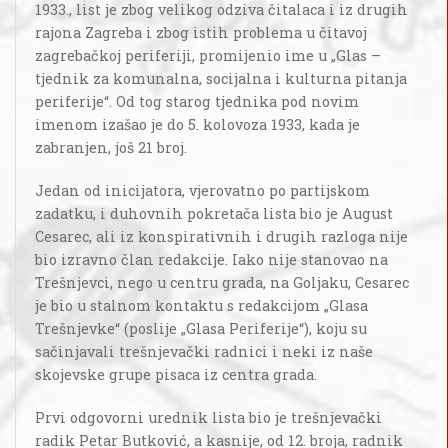
1933., list je zbog velikog odziva čitalaca i iz drugih
rajona Zagreba i zbog istih problema u čitavoj
zagrebačkoj periferiji, promijenio ime u „Glas –
tjednik za komunalna, socijalna i kulturna pitanja
periferije“. Od tog starog tjednika pod novim
imenom izašao je do 5. kolovoza 1933, kada je
zabranjen, još 21 broj.
Jedan od inicijatora, vjerovatno po partijskom
zadatku, i duhovnih pokretača lista bio je August
Cesarec, ali iz konspirativnih i drugih razloga nije
bio izravno član redakcije. Iako nije stanovao na
Trešnjevci, nego u centru grada, na Goljaku, Cesarec
je bio u stalnom kontaktu s redakcijom „Glasa
Trešnjevke“ (poslije „Glasa Periferije“), koju su
sačinjavali trešnjevački radnici i neki iz naše
skojevske grupe pisaca iz centra grada.
Prvi odgovorni urednik lista bio je trešnjevački
radik Petar Butković, a kasnije, od 12. broja, radnik