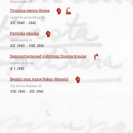
Kapucinska 20
Tvornica čepova Higiea
Ljudevita posavskog 48
XII. 1940. - 1941.
Partijska tehnika
Derenčinova 21
XII. 1940. - VIII. 1941.
Demonstracije pod vodstvom Dragice Končar
Kvaternikov trg
4. I. 1941.
Ilegalni stan Anice Rakar-Magašić
Trg žrtava fašizma 15
VIII. 1941. - XII. 1941.