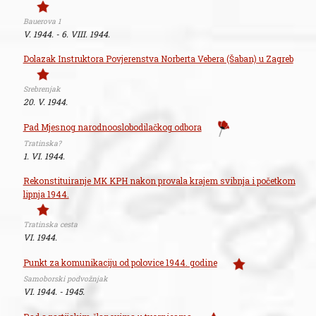
Bauerova 1
V. 1944. - 6. VIII. 1944.
Dolazak Instruktora Povjerenstva Norberta Vebera (Šaban) u Zagreb
Srebrenjak
20. V. 1944.
Pad Mjesnog narodnooslobodilačkog odbora
Tratinska?
1. VI. 1944.
Rekonstituiranje MK KPH nakon provala krajem svibnja i početkom
lipnja 1944.
Tratinska cesta
VI. 1944.
Punkt za komunikaciju od polovice 1944. godine
Samoborski podvožnjak
VI. 1944. - 1945.