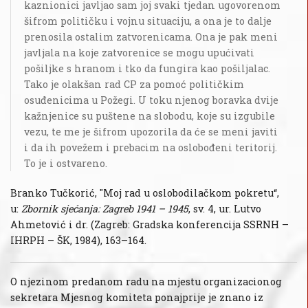
kaznionici javljao sam joj svaki tjedan ugovorenom
šifrom političku i vojnu situaciju, a ona je to dalje
prenosila ostalim zatvorenicama. Ona je pak meni
javljala na koje zatvorenice se mogu upućivati
pošiljke s hranom i tko da fungira kao pošiljalac.
Tako je olakšan rad CP za pomoć političkim
osuđenicima u Požegi. U toku njenog boravka dvije
kažnjenice su puštene na slobodu, koje su izgubile
vezu, te me je šifrom upozorila da će se meni javiti
i da ih povežem i prebacim na oslobođeni teritorij.
To je i ostvareno.
Branko Tučkorić, "Moj rad u oslobodilačkom pokretu“,
u:
Zbornik sjećanja: Zagreb 1941 – 1945
, sv. 4, ur. Lutvo
Ahmetović i dr. (Zagreb: Gradska konferencija SSRNH –
IHRPH – ŠK, 1984), 163–164.
O njezinom predanom radu na mjestu organizacionog
sekretara Mjesnog komiteta ponajprije je znano iz