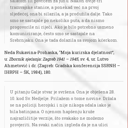
salatom ili povrćem za juhu. Nakon dvije-tri
tramvajske stanice, a ponekad već na prvoj
sljedećoj, ona bi silazila, a ja produžila dalje. Tako
smo se sastajale po nekoliko puta, a da nismo
progovorile ni riječi. Ako je bilo potrebno usmeno
komuniciranje, često smo se sastajale na
Srebrnjaku. Ona je tada dolazila sa svojom kćerkom.
Neda Rukavina-Prohaska, "Moja kurirska djelatnost“,
u:
Zbornik sjećanja: Zagreb 1941 – 1945
, sv. 4, ur. Lutvo
Ahmetović i dr. (Zagreb: Gradska konferencija SSRNH –
IHRPH – ŠK, 1984), 180.
U pitanju Galje stvar je svršena. Ona je obješena 28.
10. kod Sv. Nedjelje. Prilažem o tome novine. Držala
se na policiji herojski i nije nikoga odala iako je
bila batinjana. O njenom hapšenju kruže
najrazličitije verzije, što svakako ne možemo
provjeriti. Na svaki način izgleda da je na ulici