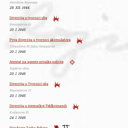
Aerodrom Borongaj
28. XII. 1944.
Diverzija u tvornici ulja
Branimirova 61
20. I. 1945.
Prva diverzija u tvornici akomulatora
Vrbanićeva 50 (blizu Heinzelove)
20. I. 1945.
Atentat na agente ustaške policije
Supilova ulica
20. I. 1945.
Diverzija u Tvornici ulja
Branimirova 71
20. I. 1945.
Diverzija u njemačkoj Feldkomandi
Kušlanova 52
24. I. 1945.
Stradanje Zorka Bekera