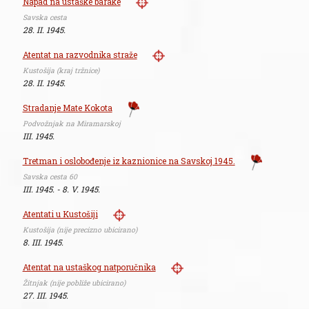
Napad na ustaške barake
Savska cesta
28. II. 1945.
Atentat na razvodnika straže
Kustošija (kraj tržnice)
28. II. 1945.
Stradanje Mate Kokota
Podvožnjak na Miramarskoj
III. 1945.
Tretman i oslobođenje iz kaznionice na Savskoj 1945.
Savska cesta 60
III. 1945. - 8. V. 1945.
Atentati u Kustošiji
Kustošija (nije precizno ubicirano)
8. III. 1945.
Atentat na ustaškog natporučnika
Žitnjak (nije pobliže ubicirano)
27. III. 1945.