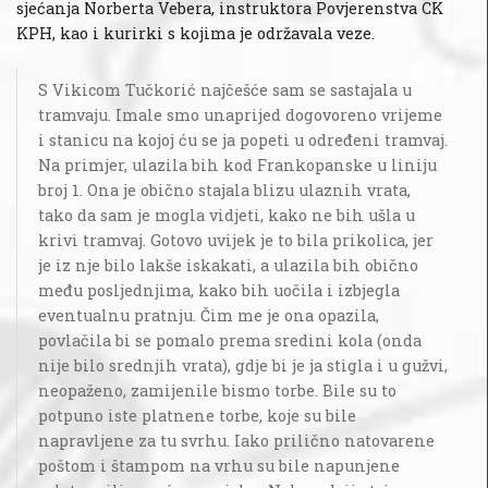
sjećanja Norberta Vebera, instruktora Povjerenstva CK
KPH, kao i kurirki s kojima je održavala veze.
S Vikicom Tučkorić najčešće sam se sastajala u
tramvaju. Imale smo unaprijed dogovoreno vrijeme
i stanicu na kojoj ću se ja popeti u određeni tramvaj.
Na primjer, ulazila bih kod Frankopanske u liniju
broj 1. Ona je obično stajala blizu ulaznih vrata,
tako da sam je mogla vidjeti, kako ne bih ušla u
krivi tramvaj. Gotovo uvijek je to bila prikolica, jer
je iz nje bilo lakše iskakati, a ulazila bih obično
među posljednjima, kako bih uočila i izbjegla
eventualnu pratnju. Čim me je ona opazila,
povlačila bi se pomalo prema sredini kola (onda
nije bilo srednjih vrata), gdje bi je ja stigla i u gužvi,
neopaženo, zamijenile bismo torbe. Bile su to
potpuno iste platnene torbe, koje su bile
napravljene za tu svrhu. Iako prilično natovarene
poštom i štampom na vrhu su bile napunjene