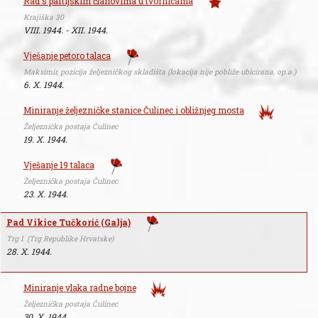
Rad s partijskim članovima u tvornicama
Krajiška 30
VIII. 1944. - XII. 1944.
Vješanje petoro talaca
Maksimir, pozicija željezničkog skladišta (lokacija nije pobliže ubicirana, op.a.)
6. X. 1944.
Miniranje željezničke stanice Čulinec i obližnjeg mosta
Željeznička postaja Čulinec
19. X. 1944.
Vješanje 19 talaca
Željeznička postaja Čulinec
23. X. 1944.
Pad Vikice Tučkorić (Galja)
Trg I. (Trg Republike Hrvatske)
28. X. 1944.
Miniranje vlaka radne bojne
Željeznička postaja Čulinec
30. X. 1944.