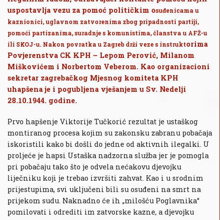
uspostavlja vezu za pomoć političkim o
suđenicama u
kaznionici, uglavnom zatvorenima zbog pripadnosti partiji,
pomoći partizanima, suradnje s komunistima, članstva u AFŽ-u
orima
ili SKOJ-u. Nakon povratka u Zagreb drži veze s instrukt
Povjerenstva CK KPH – Lepom Perović, Milanom
Miškovićem i Norbertom Veberom. Kao organizacioni
sekretar zagrebačkog Mjesnog komiteta KPH
uhapšena je i pogubljena vješanjem u Sv. Nedelji
28.10.1944. godine.
Prvo hapšenje Viktorije Tučkorić rezultat je ustaškog
montiranog procesa kojim su zakonsku zabranu pobačaja
iskoristili kako bi došli do jedne od aktivnih ilegalki. U
proljeće je hapsi Ustaška nadzorna služba jer je pomogla
pri pobačaju tako što je odvela nećakovu djevojku
liječniku koji je trebao izvršiti zahvat. Kao i u srodnim
prijestupima, svi uključeni bili su osuđeni na smrt na
prijekom sudu. Naknadno će ih „milošću Poglavnika“
pomilovati i odrediti im zatvorske kazne, a djevojku