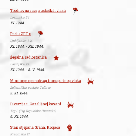
Trodnevna racija ustaških vlasti
Lošinjska 24
XI. 1944.
Pad u ZET-u
Ljubljanica b.b.
XI. 1944. - XII. 1944.
Ilegalna radiostanica
Lošinjska 24
XI. 1944. - 8. V. 1945.
Miniranje njemačkog transportnog vlaka
Željeznička postaja Čulinec
5. XI. 1944.
Diverzija u Kazališnoj kavani
Trg I. (Trg Republike Hrvatske)
6. XI. 1944.
Stan stjepana Graha, Krojača
Krapinska 17