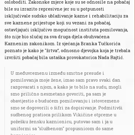
osloboditi. Zakonske mjere koje su se odnosile na pobačaj
bile su izrazito represivne jer su u potpunosti
isključivale sudsko ublaživanje kazne i rehabilitaciju za
sve kaznene prijestupe koji su vezani za pobačaj,
ostavljajući isključivo mogućnost instituta pomilovanja,
što nije bio slučaj za sva druga djela obuhvaćena
Kaznenim zakonikom. Iz sjećanja Branka Tučkorića
poznato je kako je "žrtva“, odnosno djevojka koja je trebala
izvršiti pobačaj bila ustaška provokatorica Nada Rajtić.
U međuvremenu između smrtne presude i
pomilovanja moje žene, imao sam pravo svaki dan
razgovarati s njom, a kako je to bilo na sudu, mogli
smo prilično nesmetano govoriti, pa sam je
obavijestio o budućem pomilovanju i istovremeno
smo se dogovorili o šifri za dopisivanje. Podmitivši
sudbenog pratioca prilikom Vikičine otpreme u
požešku žensku kaznionicu, putovao sam i ja u
uniformi sa "službenom" propusnicom do same