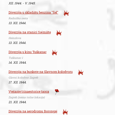
XII. 1944. - V. 1945.
Diverzija u skladištu benzina "Šel"
Radnička cesta
13. XII. 1944.
Diverzija na stanici Sajmište
Heinzlova
13. XII. 1944.
Diverzija u kinu Tuškanac
Tuškanac 1
14. XII. 1944.
Diverzija na bunkere na Glavnom kolodvoru
Glavni kolodvor Zagreb
17. XII. 1944.
Vješanje trinaestorice taoca
Zagreb (nema točne lokacije)
21. XII. 1944.
Diverzija na aerodromu Borongaj