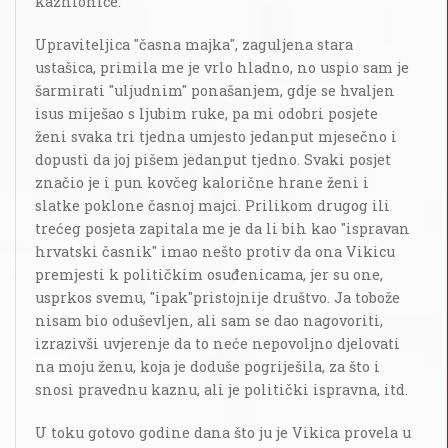
kaznionice.
Upraviteljica "časna majka", zaguljena stara
ustašica, primila me je vrlo hladno, no uspio sam je
šarmirati "uljudnim" ponašanjem, gdje se hvaljen
isus miješao s ljubim ruke, pa mi odobri posjete
ženi svaka tri tjedna umjesto jedanput mjesečno i
dopusti da joj pišem jedanput tjedno. Svaki posjet
značio je i pun kovčeg kalorične hrane ženi i
slatke poklone časnoj majci. Prilikom drugog ili
trećeg posjeta zapitala me je da li bih kao "ispravan
hrvatski časnik" imao nešto protiv da ona Vikicu
premjesti k političkim osuđenicama, jer su one,
usprkos svemu, "ipak"pristojnije društvo. Ja tobože
nisam bio oduševljen, ali sam se dao nagovoriti,
izrazivši uvjerenje da to neće nepovoljno djelovati
na moju ženu, koja je doduše pogriješila, za što i
snosi pravednu kaznu, ali je politički ispravna, itd.
U toku gotovo godine dana što ju je Vikica provela u