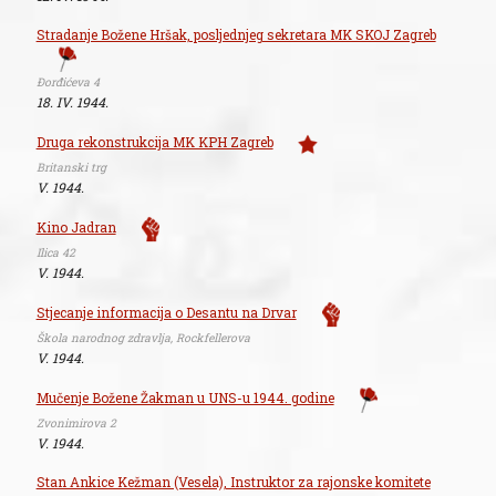
Stradanje Božene Hršak, posljednjeg sekretara MK SKOJ Zagreb
Đorđićeva 4
18. IV. 1944.
Druga rekonstrukcija MK KPH Zagreb
Britanski trg
V. 1944.
Kino Jadran
Ilica 42
V. 1944.
Stjecanje informacija o Desantu na Drvar
Škola narodnog zdravlja, Rockfellerova
V. 1944.
Mučenje Božene Žakman u UNS-u 1944. godine
Zvonimirova 2
V. 1944.
Stan Ankice Kežman (Vesela), Instruktor za rajonske komitete