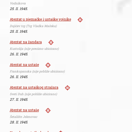
Vodnikova
25. II. 1945.
Atentat u njemačke i ustaške vojnike
Dujićev trg (Trg Vladka Mačeka)
25. II. 1945.
Atentat na žandara
Kustošija (nije precizno ubicirano)
26. II. 1945.
Atentat na ustaše
Frankopanska (nije pobliže ubicirano)
26. II. 1945.
Atentat na ustaškog stražara
Sveti Duh (nije pobliže ubicirano)
27. II. 1945.
Atentat na ustaše
Šetalište Jelenovac
28. II. 1945.