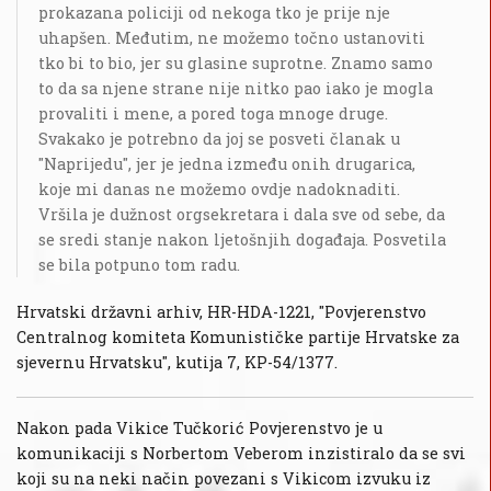
prokazana policiji od nekoga tko je prije nje
uhapšen. Međutim, ne možemo točno ustanoviti
tko bi to bio, jer su glasine suprotne. Znamo samo
to da sa njene strane nije nitko pao iako je mogla
provaliti i mene, a pored toga mnoge druge.
Svakako je potrebno da joj se posveti članak u
"Naprijedu", jer je jedna između onih drugarica,
koje mi danas ne možemo ovdje nadoknaditi.
Vršila je dužnost orgsekretara i dala sve od sebe, da
se sredi stanje nakon ljetošnjih događaja. Posvetila
se bila potpuno tom radu.
Hrvatski državni arhiv, HR-HDA-1221, "Povjerenstvo
Centralnog komiteta Komunističke partije Hrvatske za
sjevernu Hrvatsku", kutija 7, KP-54/1377.
Nakon pada Vikice Tučkorić Povjerenstvo je u
komunikaciji s Norbertom Veberom inzistiralo da se svi
koji su na neki način povezani s Vikicom izvuku iz