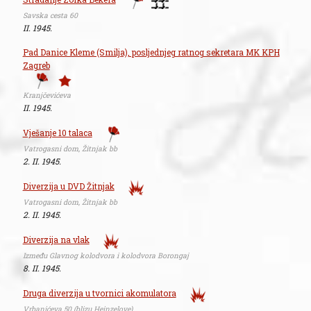
Savska cesta 60
II. 1945.
Pad Danice Kleme (Smilja), posljednjeg ratnog sekretara MK KPH
Zagreb
Kranjčevićeva
II. 1945.
Vješanje 10 talaca
Vatrogasni dom, Žitnjak bb
2. II. 1945.
Diverzija u DVD Žitnjak
Vatrogasni dom, Žitnjak bb
2. II. 1945.
Diverzija na vlak
Između Glavnog kolodvora i kolodvora Borongaj
8. II. 1945.
Druga diverzija u tvornici akomulatora
Vrbanićeva 50 (blizu Heinzelove)