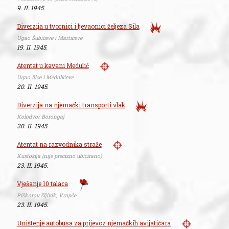
9. II. 1945.
Diverzija u tvornici i ljevaonici željeza Sila
Ugao Šubićeve i Martićeve
19. II. 1945.
Atentat u kavani Medulić
Ugao Ilice i Medulićeve
20. II. 1945.
Diverzija na njemački transporti vlak
Kolodvor Borongaj
20. II. 1945.
Atentat na razvodnika straže
Kustošija (nije precizno ubicirano)
23. II. 1945.
Vješanje 10 talaca
Piškorov šljivik, Vrapče
23. II. 1945.
Uništenje autobusa za prijevoz njemačkih avijatičara