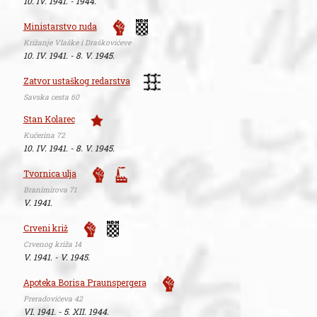
10. IV. 1941. - 1944.
Ministarstvo ruda
Križanje Vlaške i Draškovićeve
10. IV. 1941. - 8. V. 1945.
Zatvor ustaškog redarstva
Savska cesta 60
Stan Kolarec
Kučerina 72
10. IV. 1941. - 8. V. 1945.
Tvornica ulja
Branimirova 71
V. 1941.
Crveni križ
Crvenog križa 14
V. 1941. - V. 1945.
Apoteka Borisa Praunspergera
Preradovićeva 42
VI. 1941. - 5. XII. 1944.