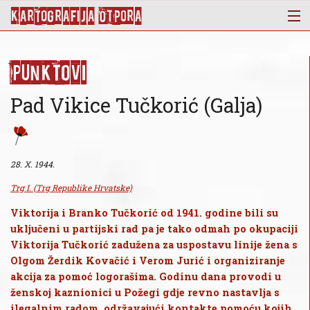
KArtoGrAFIJA OTPorA
Mapa
Punktovi
Punktovi
Slojevi
Pad Vikice Tučkorić (Galja)
Novosti
Publikacije
O nama
28. X. 1944.
Trg I. (Trg Republike Hrvatske)
Viktorija i Branko Tučkorić od 1941. godine bili su
uključeni u partijski rad pa je tako odmah po okupaciji
Viktorija Tučkorić zadužena za uspostavu linije žena s
Olgom Žerdik Kovačić i Verom Jurić i organiziranje
akcija za pomoć logorašima. Godinu dana provodi u
ženskoj kaznionici u Požegi gdje revno nastavlja s
ilegalnim radom, održavajući kontakte pomoću kojih