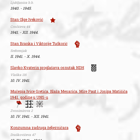
Ljubljanica b.b.
1940. - 1945.
Stan Olge Iveković
Crnčićeva 44
1941. - XII. 1944.
Stan Branka i Viktorije Tučkorić
Srebrenjak
II. 1941. - X. 1944.
Slavko Kvaterin proglašava osnutak NDH
Vlaška 116
10. IV. 1941.
Mučenja Ivice Gretića, Blaža Mesarića, Mire Paut i Josipa Matišiča
1941. godine u UNS-u
Zvonimirova 2
10. IV. 1941. - XII. 1941.
Konzumna zadruga željezničara
Draškovićeva 47