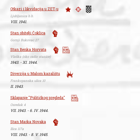
Otkazi i likvidacija u ZET-u
Ljubljanica b.b.
VIII. 1941.
Stan obitelji Čoklica
Gornji Bukovac 27
Stan Benka Horvata
Vlaška (oko radio stanice)
1943. - XI. 1944.
Diverzija u Malom kazalištu
Frankopanska ulica 10
II. 1943.
Sklapanje "Političkog pregleda"
Osredak 4
VII. 1943. - 6. IV. 1944.
Stan Marka Novaka
Ilica 117a
VIII. 1943. - 8. V. 1945.