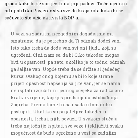
grada kako bi se spriječili daljnji padovi. To će ujedno i
biti politika Povjerenstva sve do kraja rata kako bi se
sačuvalo što više aktivista NOP-a.
U vezi sa zadnjim nezgodnim događajima mi
smatramo, da je potrebno da Ti odmah dođeš van.
Isto tako treba da dođu van svi oni ljudi, koji su
ugroženi. Čini nam se, da bi Čiko također mogao
biti u opasnosti, pa zato, ukoliko je to točno, odmah
ga šaljite van. Uopće treba da se držite slijedećeg
kursa: svakog onog kojemu sa bilo koje strane
prijeti opasnost hapšenja šaljite van, jer se nama
ne isplati izgubiti ni jednog čovjeka za rad za ono
kratko vrijeme, koje još predstoji do oslobođenja
Zagreba. Prema tome treba i sada u tom duhu
postupiti. Ukoliko su prijateljice također u
opasnosti, treba i njih povući. U svakom slučaju
treba najtočnije ispitati sve veze i isključiti svaku
mogućnost da budu ugrožene u vezi sa zadnjim