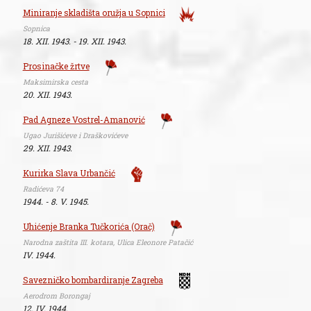
Miniranje skladišta oružja u Sopnici
Sopnica
18. XII. 1943. - 19. XII. 1943.
Prosinačke žrtve
Maksimirska cesta
20. XII. 1943.
Pad Agneze Vostrel-Amanović
Ugao Jurišićeve i Draškovićeve
29. XII. 1943.
Kurirka Slava Urbančić
Radićeva 74
1944. - 8. V. 1945.
Uhićenje Branka Tučkorića (Orač)
Narodna zaštita III. kotara, Ulica Eleonore Patačić
IV. 1944.
Savezničko bombardiranje Zagreba
Aerodrom Borongaj
12. IV. 1944.