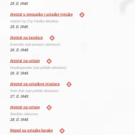
25. II. 1945.
Atentat u njemačke i ustaške vojnike
Dujićev trg (Trg Vladka Mačeka)
25. II. 1945.
Atentat na žandara
Kustošija (nije precizno ubicirano)
26. II. 1945.
Atentat na ustaše
Frankopanska (nije pobliže ubicirano)
26. II. 1945.
Atentat na ustaškog stražara
Sveti Duh (nije pobliže ubicirano)
27. II. 1945.
Atentat na ustaše
Šetalište Jelenovac
28. II. 1945.
Napad na ustaške barake