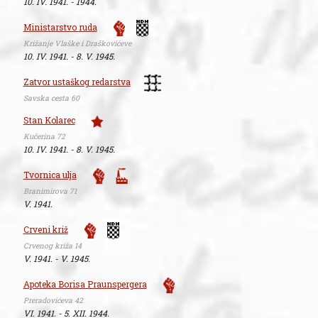
10. IV. 1941. - 1944.
Ministarstvo ruda
Križanje Vlaške i Draškovićeve
10. IV. 1941. - 8. V. 1945.
Zatvor ustaškog redarstva
Savska cesta 60
Stan Kolarec
Kučerina 72
10. IV. 1941. - 8. V. 1945.
Tvornica ulja
Branimirova 71
V. 1941.
Crveni križ
Crvenog križa 14
V. 1941. - V. 1945.
Apoteka Borisa Praunspergera
Preradovićeva 42
VI. 1941. - 5. XII. 1944.