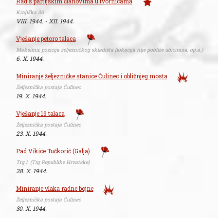
Rad s partijskim članovima u tvornicama
Krajiška 30
VIII. 1944. - XII. 1944.
Vješanje petoro talaca
Maksimir, pozicija željezničkog skladišta (lokacija nije pobliže ubicirana, op.a.)
6. X. 1944.
Miniranje željezničke stanice Čulinec i obližnjeg mosta
Željeznička postaja Čulinec
19. X. 1944.
Vješanje 19 talaca
Željeznička postaja Čulinec
23. X. 1944.
Pad Vikice Tučkorić (Galja)
Trg I. (Trg Republike Hrvatske)
28. X. 1944.
Miniranje vlaka radne bojne
Željeznička postaja Čulinec
30. X. 1944.