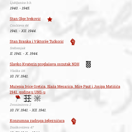
Ljubljanica b.b.
1940. - 1945.
Stan Olge Iveković
Crnčićeva 44
1941. - XII. 1944.
Stan Branka i Viktorije Tučkorić
Srebrenjak
II. 1941. - X. 1944.
Slavko Kvaterin proglašava osnutak NDH
Vlaška 116
10. IV. 1941.
Mučenja Ivice Gretića, Blaža Mesarića, Mire Paut i Josipa Matišiča
1941. godine u UNS-u
Zvonimirova 2
10. IV. 1941. - XII. 1941.
Konzumna zadruga željezničara
Draškovićeva 47