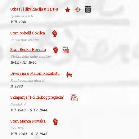
Otkazi i likvidacija u ZET-u
Ljubljanica b.b.
VIII. 1941.
Stan obitelji Čoklica
Gornji Bukovac 27
Stan Benka Horvata
Vlaška (oko radio stanice)
1943. - XI. 1944.
Diverzija u Malom kazalištu
Frankopanska ulica 10
II. 1943.
Sklapanje "Političkog pregleda"
Osredak 4
VII. 1943. - 6. IV. 1944.
Stan Marka Novaka
Ilica 117a
VIII. 1943. - 8. V. 1945.