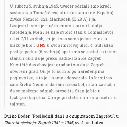
U subotu 5. svibnja 1945. uvečer održali smo kraći
sastanak u Tomašićevoj ulici (u stanu inž. Kipaha)
Živka Nemčić, inž. Machaček (K 28 A) i ja.
Izvijestili smo je o učinjenom i primili dalja
naređenja. Meni se nije svidio stan u Tomašićevoj
ulici 7/II za štab, jer je imao samo jedan izlaz, a
blizu je bio i
UNS
u Zvonimirovoj ulici 4. Sutradan
poslije podne (6. svibnja) opet smo se sastali u istom
stanu i čuli da je preko Radio-stanice Zagreb
Kumičić dao obavijest građanima da je Zagreb
otvoreni grad. On je to učinio po naređenjima
poglavnika, a to je i nama odgovaralo. Informirao
sam Živku Nemčić da sam našao bolji stan za štab i
da se možemo odmah preseliti. Stan je bio u
Ljubljanskoj ulici. Ona je pristala, i mi smo uselili u
taj stan.
Duško Doder, "Posljednji dani u okupiranom Zagrebu", u:
Zbornik sjećanja: Zagreb 1941 – 1945
, sv. 4, ur. Lutvo