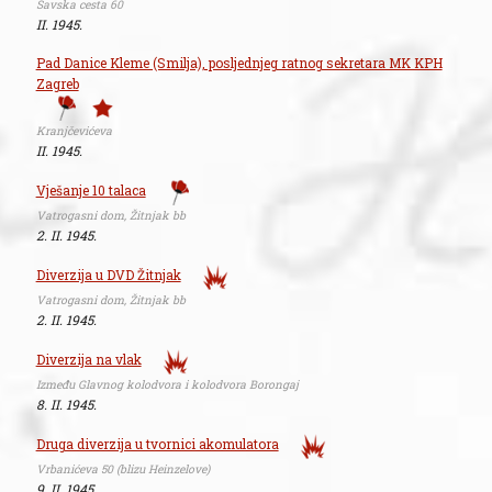
Savska cesta 60
II. 1945.
Pad Danice Kleme (Smilja), posljednjeg ratnog sekretara MK KPH
Zagreb
Kranjčevićeva
II. 1945.
Vješanje 10 talaca
Vatrogasni dom, Žitnjak bb
2. II. 1945.
Diverzija u DVD Žitnjak
Vatrogasni dom, Žitnjak bb
2. II. 1945.
Diverzija na vlak
Između Glavnog kolodvora i kolodvora Borongaj
8. II. 1945.
Druga diverzija u tvornici akomulatora
Vrbanićeva 50 (blizu Heinzelove)
9. II. 1945.