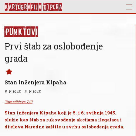
KArtoGrAFIJA OTPorA
Mapa
Punktovi
Punktovi
Slojevi
Prvi štab za oslobođenje
Novosti
grada
Publikacije
O nama
Stan inženjera Kipaha
5. V. 1945. - 6. V. 1945.
Tomašićeva 7/II
Stan inženjera Kipaha koji je 5. i 6. svibnja 1945.
služio kao štab za rukovođenje akcijama ilegalaca i
dijelova Narodne zaštite u svrhu oslobođenja grada.