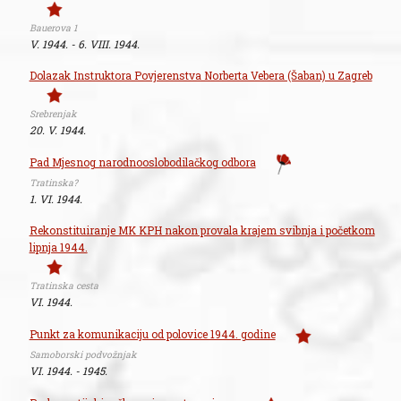
Bauerova 1
V. 1944. - 6. VIII. 1944.
Dolazak Instruktora Povjerenstva Norberta Vebera (Šaban) u Zagreb
Srebrenjak
20. V. 1944.
Pad Mjesnog narodnooslobodilačkog odbora
Tratinska?
1. VI. 1944.
Rekonstituiranje MK KPH nakon provala krajem svibnja i početkom
lipnja 1944.
Tratinska cesta
VI. 1944.
Punkt za komunikaciju od polovice 1944. godine
Samoborski podvožnjak
VI. 1944. - 1945.