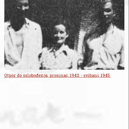
Otpor do oslobođenja, prosinac, 1943. - svibanj, 1945.