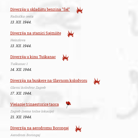
Diverzija u skladištu benzina "Šel"
Radnička cesta
13. XII. 1944.
Diverzija na stanici Sajmište
Heinzlova
13. XII. 1944.
Diverzija u kinu Tuškanac
Tuškanac 1
14. XII. 1944.
Diverzija na bunkere na Glavnom kolodvoru
Glavni kolodvor Zagreb
17. XII. 1944.
Vješanje trinaestorice taoca
Zagreb (nema točne lokacije)
21. XII. 1944.
Diverzija na aerodromu Borongaj
Aerodrom Borongaj