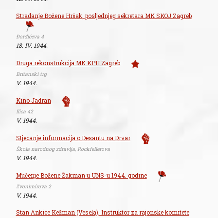
Stradanje Božene Hršak, posljednjeg sekretara MK SKOJ Zagreb
Đorđićeva 4
18. IV. 1944.
Druga rekonstrukcija MK KPH Zagreb
Britanski trg
V. 1944.
Kino Jadran
Ilica 42
V. 1944.
Stjecanje informacija o Desantu na Drvar
Škola narodnog zdravlja, Rockfellerova
V. 1944.
Mučenje Božene Žakman u UNS-u 1944. godine
Zvonimirova 2
V. 1944.
Stan Ankice Kežman (Vesela), Instruktor za rajonske komitete