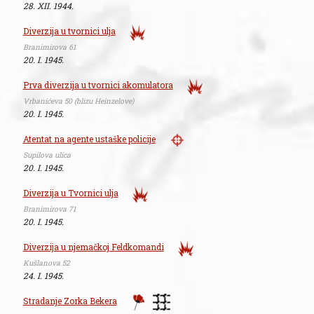
28. XII. 1944.
Diverzija u tvornici ulja
Branimirova 61
20. I. 1945.
Prva diverzija u tvornici akomulatora
Vrbanićeva 50 (blizu Heinzelove)
20. I. 1945.
Atentat na agente ustaške policije
Supilova ulica
20. I. 1945.
Diverzija u Tvornici ulja
Branimirova 71
20. I. 1945.
Diverzija u njemačkoj Feldkomandi
Kušlanova 52
24. I. 1945.
Stradanje Zorka Bekera