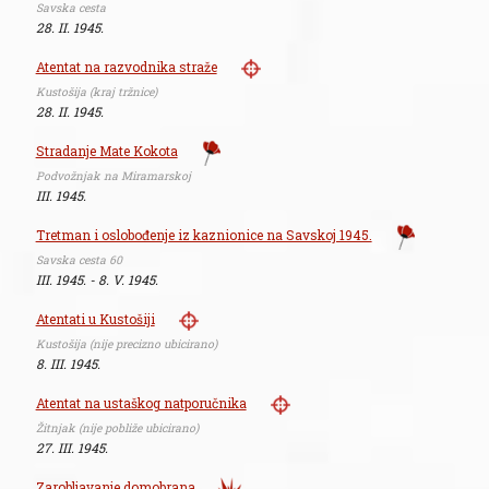
Savska cesta
28. II. 1945.
Atentat na razvodnika straže
Kustošija (kraj tržnice)
28. II. 1945.
Stradanje Mate Kokota
Podvožnjak na Miramarskoj
III. 1945.
Tretman i oslobođenje iz kaznionice na Savskoj 1945.
Savska cesta 60
III. 1945. - 8. V. 1945.
Atentati u Kustošiji
Kustošija (nije precizno ubicirano)
8. III. 1945.
Atentat na ustaškog natporučnika
Žitnjak (nije pobliže ubicirano)
27. III. 1945.
Zarobljavanje domobrana