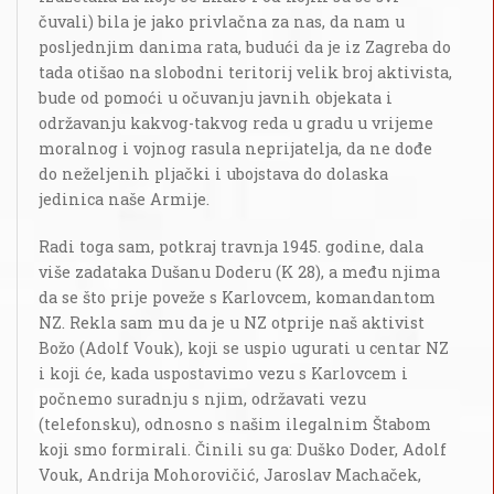
čuvali) bila je jako privlačna za nas, da nam u
posljednjim danima rata, budući da je iz Zagreba do
tada otišao na slobodni teritorij velik broj aktivista,
bude od pomoći u očuvanju javnih objekata i
održavanju kakvog-takvog reda u gradu u vrijeme
moralnog i vojnog rasula neprijatelja, da ne dođe
do neželjenih pljački i ubojstava do dolaska
jedinica naše Armije.
Radi toga sam, potkraj travnja 1945. godine, dala
više zadataka Dušanu Doderu (K 28), a među njima
da se što prije poveže s Karlovcem, komandantom
NZ. Rekla sam mu da je u NZ otprije naš aktivist
Božo (Adolf Vouk), koji se uspio ugurati u centar NZ
i koji će, kada uspostavimo vezu s Karlovcem i
počnemo suradnju s njim, održavati vezu
(telefonsku), odnosno s našim ilegalnim Štabom
koji smo formirali. Činili su ga: Duško Doder, Adolf
Vouk, Andrija Mohorovičić, Jaroslav Machaček,