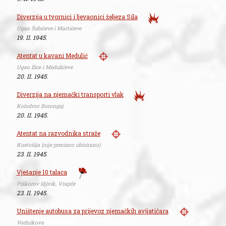
Diverzija u tvornici i ljevaonici željeza Sila
Ugao Šubićeve i Martićeve
19. II. 1945.
Atentat u kavani Medulić
Ugao Ilice i Medulićeve
20. II. 1945.
Diverzija na njemački transporti vlak
Kolodvor Borongaj
20. II. 1945.
Atentat na razvodnika straže
Kustošija (nije precizno ubicirano)
23. II. 1945.
Vješanje 10 talaca
Piškorov šljivik, Vrapče
23. II. 1945.
Uništenje autobusa za prijevoz njemačkih avijatičara
Vodnikova