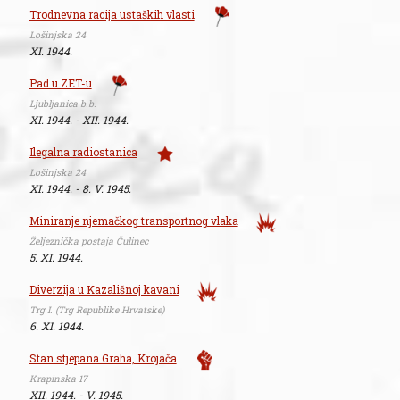
Trodnevna racija ustaških vlasti
Lošinjska 24
XI. 1944.
Pad u ZET-u
Ljubljanica b.b.
XI. 1944. - XII. 1944.
Ilegalna radiostanica
Lošinjska 24
XI. 1944. - 8. V. 1945.
Miniranje njemačkog transportnog vlaka
Željeznička postaja Čulinec
5. XI. 1944.
Diverzija u Kazališnoj kavani
Trg I. (Trg Republike Hrvatske)
6. XI. 1944.
Stan stjepana Graha, Krojača
Krapinska 17
XII. 1944. - V. 1945.