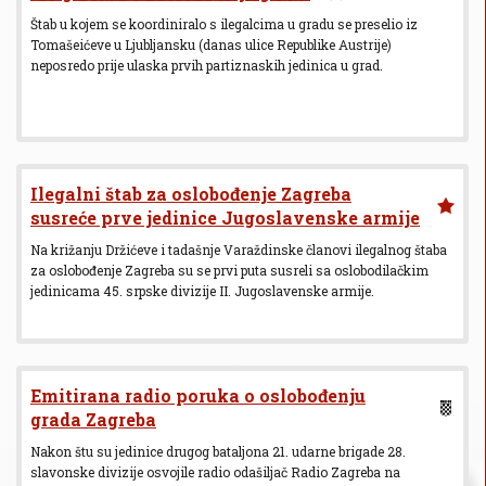
Štab u kojem se koordiniralo s ilegalcima u gradu se preselio iz
Tomašeićeve u Ljubljansku (danas ulice Republike Austrije)
neposredo prije ulaska prvih partiznaskih jedinica u grad.
Ilegalni štab za oslobođenje Zagreba
susreće prve jedinice Jugoslavenske armije
Na križanju Držićeve i tadašnje Varaždinske članovi ilegalnog štaba
za oslobođenje Zagreba su se prvi puta susreli sa oslobodilačkim
jedinicama 45. srpske divizije II. Jugoslavenske armije.
Emitirana radio poruka o oslobođenju
grada Zagreba
Nakon štu su jedinice drugog bataljona 21. udarne brigade 28.
slavonske divizije osvojile radio odašiljač Radio Zagreba na