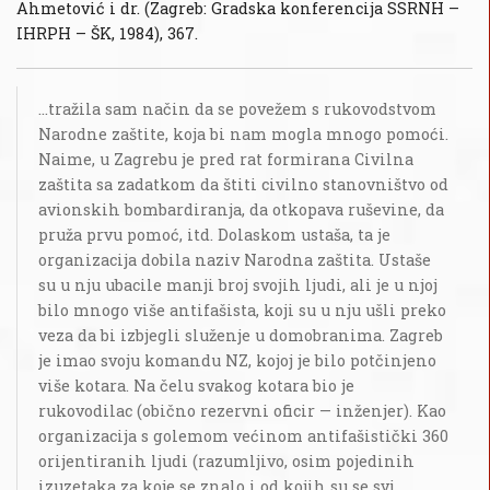
Ahmetović i dr. (Zagreb: Gradska konferencija SSRNH –
IHRPH – ŠK, 1984), 367.
...tražila sam način da se povežem s rukovodstvom
Narodne zaštite, koja bi nam mogla mnogo pomoći.
Naime, u Zagrebu je pred rat formirana Civilna
zaštita sa zadatkom da štiti civilno stanovništvo od
avionskih bombardiranja, da otkopava ruševine, da
pruža prvu pomoć, itd. Dolaskom ustaša, ta je
organizacija dobila naziv Narodna zaštita. Ustaše
su u nju ubacile manji broj svojih ljudi, ali je u njoj
bilo mnogo više antifašista, koji su u nju ušli preko
veza da bi izbjegli služenje u domobranima. Zagreb
je imao svoju komandu NZ, kojoj je bilo potčinjeno
više kotara. Na čelu svakog kotara bio je
rukovodilac (obično rezervni oficir — inženjer). Kao
organizacija s golemom većinom antifašistički 360
orijentiranih ljudi (razumljivo, osim pojedinih
izuzetaka za koje se znalo i od kojih su se svi