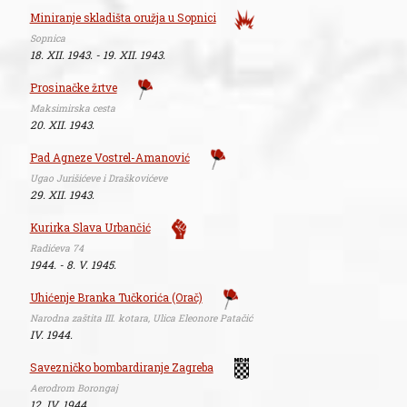
Miniranje skladišta oružja u Sopnici
Sopnica
18. XII. 1943. - 19. XII. 1943.
Prosinačke žrtve
Maksimirska cesta
20. XII. 1943.
Pad Agneze Vostrel-Amanović
Ugao Jurišićeve i Draškovićeve
29. XII. 1943.
Kurirka Slava Urbančić
Radićeva 74
1944. - 8. V. 1945.
Uhićenje Branka Tučkorića (Orač)
Narodna zaštita III. kotara, Ulica Eleonore Patačić
IV. 1944.
Savezničko bombardiranje Zagreba
Aerodrom Borongaj
12. IV. 1944.