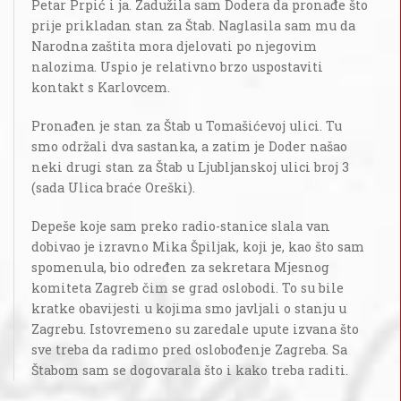
Petar Prpić i ja. Zadužila sam Dodera da pronađe što
prije prikladan stan za Štab. Naglasila sam mu da
Narodna zaštita mora djelovati po njegovim
nalozima. Uspio je relativno brzo uspostaviti
kontakt s Karlovcem.
Pronađen je stan za Štab u Tomašićevoj ulici. Tu
smo održali dva sastanka, a zatim je Doder našao
neki drugi stan za Štab u Ljubljanskoj ulici broj 3
(sada Ulica braće Oreški).
Depeše koje sam preko radio-stanice slala van
dobivao je izravno Mika Špiljak, koji je, kao što sam
spomenula, bio određen za sekretara Mjesnog
komiteta Zagreb čim se grad oslobodi. To su bile
kratke obavijesti u kojima smo javljali o stanju u
Zagrebu. Istovremeno su zaredale upute izvana što
sve treba da radimo pred oslobođenje Zagreba. Sa
Štabom sam se dogovarala što i kako treba raditi.