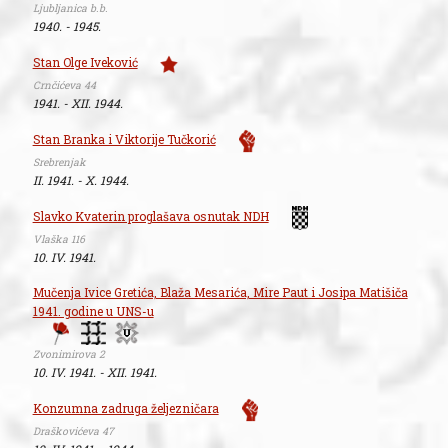
Ljubljanica b.b.
1940. - 1945.
Stan Olge Iveković
Crnčićeva 44
1941. - XII. 1944.
Stan Branka i Viktorije Tučkorić
Srebrenjak
II. 1941. - X. 1944.
Slavko Kvaterin proglašava osnutak NDH
Vlaška 116
10. IV. 1941.
Mučenja Ivice Gretića, Blaža Mesarića, Mire Paut i Josipa Matišiča
1941. godine u UNS-u
Zvonimirova 2
10. IV. 1941. - XII. 1941.
Konzumna zadruga željezničara
Draškovićeva 47