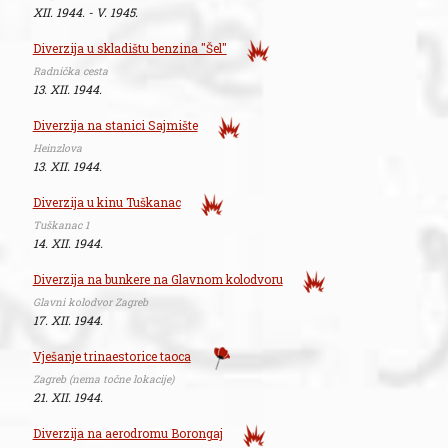
XII. 1944. - V. 1945.
Diverzija u skladištu benzina "Šel"
Radnička cesta
13. XII. 1944.
Diverzija na stanici Sajmište
Heinzlova
13. XII. 1944.
Diverzija u kinu Tuškanac
Tuškanac 1
14. XII. 1944.
Diverzija na bunkere na Glavnom kolodvoru
Glavni kolodvor Zagreb
17. XII. 1944.
Vješanje trinaestorice taoca
Zagreb (nema točne lokacije)
21. XII. 1944.
Diverzija na aerodromu Borongaj