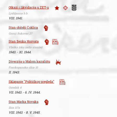
Otkazi i likvidacija u ZET-u
Ljubljanica b.b.
VIII. 1941.
Stan obitelji Čoklica
Gornji Bukovac 27
Stan Benka Horvata
Vlaška (oko radio stanice)
1943. - XI. 1944.
Diverzija u Malom kazalištu
Frankopanska ulica 10
II. 1943.
Sklapanje "Političkog pregleda"
Osredak 4
VII. 1943. - 6. IV. 1944.
Stan Marka Novaka
Ilica 117a
VIII. 1943. - 8. V. 1945.