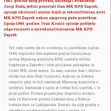
1943. godine zbog provala, uhićenja i evakuacije.
Josip Duda, jedini preostali član MK KPH Zagreb,
opisuje okolnosti unutar kojih je rekonstituiran novi
MK KPH Zagreb nakon njegovog pada početkom
lipnja 1944. godine. Ivan Krunić opisuje podijelu
odgovornosti u novokonstituiranom MK KPH
Zagreb.
Već sam naveo da su u svibnju ili početkom lipnja
1944, otprilike dva mjeseca poslije formiranja
novog Mjesnog komiteta KPH, nastala velika
hapšenja u Zagrebu i tom prilikom pohapšen je
čitavi MK, osim mene. Ja sam, naime, kao i obično
otišao na vezu Ruži Crnković, koja mi je trebala
saopćiti gdje će biti sastanak Mjesnog komiteta u
nedjelju. Sastanak s njom je trebao biti u petak, i to
prije podne. Prema prijašnjem dogovoru dolazio
sam iz Kačićeve prema Ljubljanskoj, a Ruža je
trebala doći iz Ljubljanske. Budući da nije prošla u
određeno vrijeme produžio sam i otišao na