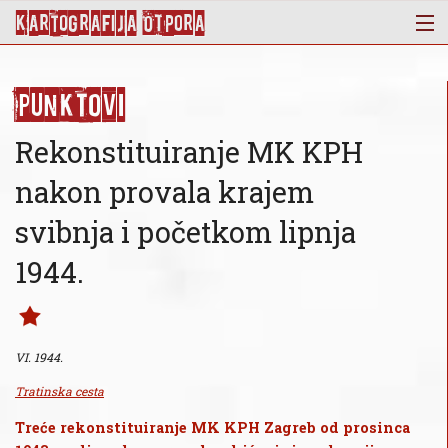
KArtoGrAFIJA OTPorA
Mapa
Punktovi
Punktovi
Slojevi
Rekonstituiranje MK KPH
Novosti
nakon provala krajem
Publikacije
svibnja i početkom lipnja
O nama
1944.
VI. 1944.
Tratinska cesta
Treće rekonstituiranje MK KPH Zagreb od prosinca