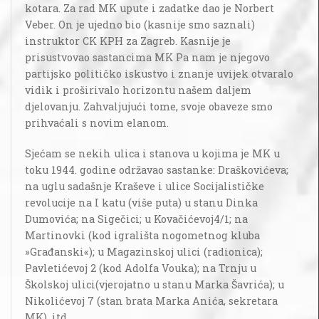
kotara. Za rad MK upute i zadatke dao je Norbert
Veber. On je ujedno bio (kasnije smo saznali)
instruktor CK KPH za Zagreb. Kasnije je
prisustvovao sastancima MK Pa nam je njegovo
partijsko političko iskustvo i znanje uvijek otvaralo
vidik i proširivalo horizontu našem daljem
djelovanju. Zahvaljujući tome, svoje obaveze smo
prihvaćali s novim elanom.
Sjećam se nekih ulica i stanova u kojima je MK u
toku 1944. godine održavao sastanke: Draškovićeva;
na uglu sadašnje Kraševe i ulice Socijalističke
revolucije na I katu (više puta) u stanu Dinka
Dumovića; na Sigečici; u Kovačićevoj4/1; na
Martinovki (kod igrališta nogometnog kluba
»Građanski«); u Magazinskoj ulici (radionica);
Pavletićevoj 2 (kod Adolfa Vouka); na Trnju u
Školskoj ulici(vjerojatno u stanu Marka Šavrića); u
Nikolićevoj 7 (stan brata Marka Anića, sekretara
MK), itd.