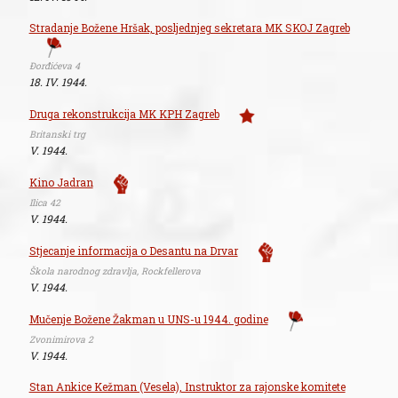
Stradanje Božene Hršak, posljednjeg sekretara MK SKOJ Zagreb
Đorđićeva 4
18. IV. 1944.
Druga rekonstrukcija MK KPH Zagreb
Britanski trg
V. 1944.
Kino Jadran
Ilica 42
V. 1944.
Stjecanje informacija o Desantu na Drvar
Škola narodnog zdravlja, Rockfellerova
V. 1944.
Mučenje Božene Žakman u UNS-u 1944. godine
Zvonimirova 2
V. 1944.
Stan Ankice Kežman (Vesela), Instruktor za rajonske komitete