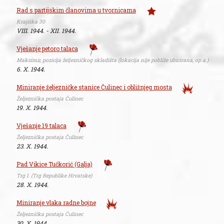
Rad s partijskim članovima u tvornicama
Krajiška 30
VIII. 1944. - XII. 1944.
Vješanje petoro talaca
Maksimir, pozicija željezničkog skladišta (lokacija nije pobliže ubicirana, op.a.)
6. X. 1944.
Miniranje željezničke stanice Čulinec i obližnjeg mosta
Željeznička postaja Čulinec
19. X. 1944.
Vješanje 19 talaca
Željeznička postaja Čulinec
23. X. 1944.
Pad Vikice Tučkorić (Galja)
Trg I. (Trg Republike Hrvatske)
28. X. 1944.
Miniranje vlaka radne bojne
Željeznička postaja Čulinec
30. X. 1944.