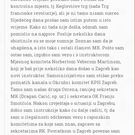
kontrolno mjesto, tj. Keglevićev trg (sada Trg
francuske revolucije), ali je ni tamo nisam susreo.
Sljedećeg dana prošao sam istim putem u isto
vrijeme. Kako ni tada nije došla, odmah sam
pomislio na najgore. Poslije nekoliko dana
obistinile su se moje sumnje. Doznao sam da je
uhapšena, a isto tako i ostali članovi MK. Pošto sam
ostao sam, izgubio sam vezu i s instruktorom
Mjesnog komiteta Norbertom Veberom Martinom,
koji je baš prije nekoliko dana došao u Zagreb kao
novi instruktor. Samoinicijativno sam otišao preko
poznatih kanala u Okružni komitet KPH Zagreb.
Tamo sam našao druga Ozrena, ranijeg sekretara
MK (Dragan Carić, op. ur.) i sekretara OK Franju
Smolčića. Nakon izvještaja o situaciji u Zagrebu,
dobio sam instrukcije kako ću dalje raditi, tj. da
sam u ilegalnosti održavam vezu s rajonskim
komitetima za koje sam znao, zapravo sa
sekretarima RK. Povratkom u Zagreb povezao sam