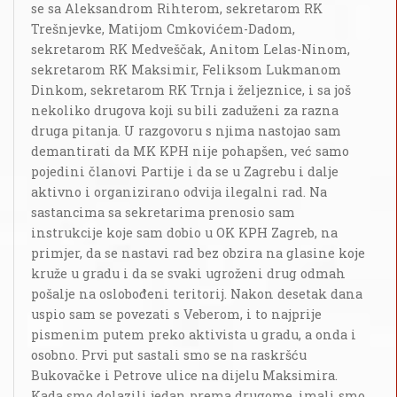
se sa Aleksandrom Rihterom, sekretarom RK
Trešnjevke, Matijom Cmkovićem-Dadom,
sekretarom RK Medveščak, Anitom Lelas-Ninom,
sekretarom RK Maksimir, Feliksom Lukmanom
Dinkom, sekretarom RK Trnja i željeznice, i sa još
nekoliko drugova koji su bili zaduženi za razna
druga pitanja. U razgovoru s njima nastojao sam
demantirati da MK KPH nije pohapšen, već samo
pojedini članovi Partije i da se u Zagrebu i dalje
aktivno i organizirano odvija ilegalni rad. Na
sastancima sa sekretarima prenosio sam
instrukcije koje sam dobio u OK KPH Zagreb, na
primjer, da se nastavi rad bez obzira na glasine koje
kruže u gradu i da se svaki ugroženi drug odmah
pošalje na oslobođeni teritorij. Nakon desetak dana
uspio sam se povezati s Veberom, i to najprije
pismenim putem preko aktivista u gradu, a onda i
osobno. Prvi put sastali smo se na raskršću
Bukovačke i Petrove ulice na dijelu Maksimira.
Kada smo dolazili jedan prema drugome, imali smo