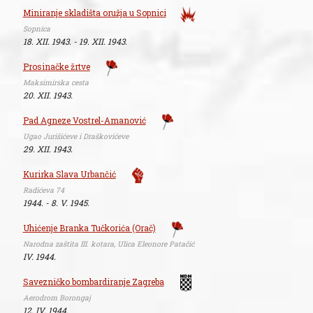
Miniranje skladišta oružja u Sopnici
Sopnica
18. XII. 1943. - 19. XII. 1943.
Prosinačke žrtve
Maksimirska cesta
20. XII. 1943.
Pad Agneze Vostrel-Amanović
Ugao Jurišićeve i Draškovićeve
29. XII. 1943.
Kurirka Slava Urbančić
Radićeva 74
1944. - 8. V. 1945.
Uhićenje Branka Tučkorića (Orač)
Narodna zaštita III. kotara, Ulica Eleonore Patačić
IV. 1944.
Savezničko bombardiranje Zagreba
Aerodrom Borongaj
12. IV. 1944.