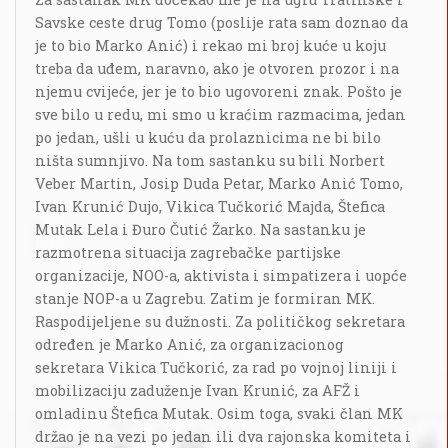
Savske ceste drug Tomo (poslije rata sam doznao da
je to bio Marko Anić) i rekao mi broj kuće u koju
treba da uđem, naravno, ako je otvoren prozor i na
njemu cvijeće, jer je to bio ugovoreni znak. Pošto je
sve bilo u redu, mi smo u kraćim razmacima, jedan
po jedan, ušli u kuću da prolaznicima ne bi bilo
ništa sumnjivo. Na tom sastanku su bili Norbert
Veber Martin, Josip Duda Petar, Marko Anić Tomo,
Ivan Krunić Dujo, Vikica Tučkorić Majda, Štefica
Mutak Lela i Đuro Čutić Žarko. Na sastanku je
razmotrena situacija zagrebačke partijske
organizacije, NOO-a, aktivista i simpatizera i uopće
stanje NOP-a u Zagrebu. Zatim je formiran MK.
Raspodijeljene su dužnosti. Za političkog sekretara
određen je Marko Anić, za organizacionog
sekretara Vikica Tučkorić, za rad po vojnoj liniji i
mobilizaciju zaduženje Ivan Krunić, za AFŽ i
omladinu Štefica Mutak. Osim toga, svaki član MK
držao je na vezi po jedan ili dva rajonska komiteta i