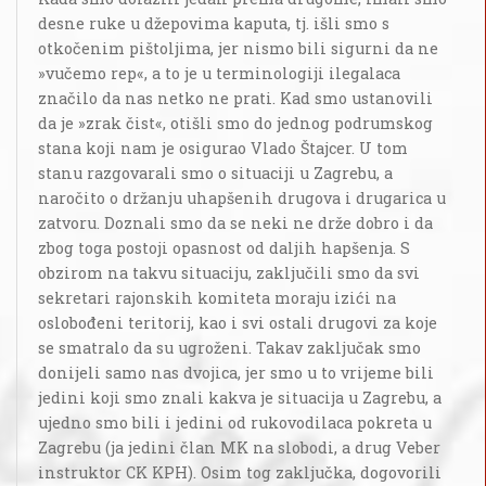
desne ruke u džepovima kaputa, tj. išli smo s
otkočenim pištoljima, jer nismo bili sigurni da ne
»vučemo rep«, a to je u terminologiji ilegalaca
značilo da nas netko ne prati. Kad smo ustanovili
da je »zrak čist«, otišli smo do jednog podrumskog
stana koji nam je osigurao Vlado Štajcer. U tom
stanu razgovarali smo o situaciji u Zagrebu, a
naročito o držanju uhapšenih drugova i drugarica u
zatvoru. Doznali smo da se neki ne drže dobro i da
zbog toga postoji opasnost od daljih hapšenja. S
obzirom na takvu situaciju, zaključili smo da svi
sekretari rajonskih komiteta moraju izići na
oslobođeni teritorij, kao i svi ostali drugovi za koje
se smatralo da su ugroženi. Takav zaključak smo
donijeli samo nas dvojica, jer smo u to vrijeme bili
jedini koji smo znali kakva je situacija u Zagrebu, a
ujedno smo bili i jedini od rukovodilaca pokreta u
Zagrebu (ja jedini član MK na slobodi, a drug Veber
instruktor CK KPH). Osim tog zaključka, dogovorili