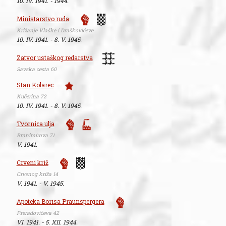
10. IV. 1941. - 1944.
Ministarstvo ruda
Križanje Vlaške i Draškovićeve
10. IV. 1941. - 8. V. 1945.
Zatvor ustaškog redarstva
Savska cesta 60
Stan Kolarec
Kučerina 72
10. IV. 1941. - 8. V. 1945.
Tvornica ulja
Branimirova 71
V. 1941.
Crveni križ
Crvenog križa 14
V. 1941. - V. 1945.
Apoteka Borisa Praunspergera
Preradovićeva 42
VI. 1941. - 5. XII. 1944.