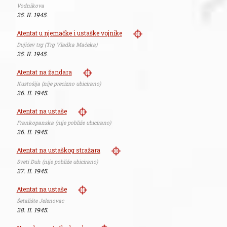
Vodnikova
25. II. 1945.
Atentat u njemačke i ustaške vojnike
Dujićev trg (Trg Vladka Mačeka)
25. II. 1945.
Atentat na žandara
Kustošija (nije precizno ubicirano)
26. II. 1945.
Atentat na ustaše
Frankopanska (nije pobliže ubicirano)
26. II. 1945.
Atentat na ustaškog stražara
Sveti Duh (nije pobliže ubicirano)
27. II. 1945.
Atentat na ustaše
Šetalište Jelenovac
28. II. 1945.