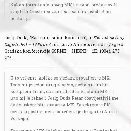
Nakon formiranja novog MK i nakon predaje svih
svojih dužnosti i veza, otišao sam na oslobođeni
teritorij…
Josip Duda, "Rad u mjesnom komitetu", u:
Zbornik sjećanja:
Zagreb 1941 – 1945
, sv. 4, ur. Lutvo Ahmetović i dr. (Zagreb:
Gradska konferencija SSRNH – IHRPH – ŠK, 1984), 275–
276.
U to vrijeme, koliko se sjećam, provaljen je MK.
Tada mi je jedan drug saopćio, pošto nisam bio
kompromitiran, da sam određen za člana MK. To
isto mi je rekao i Josip Duda Petar obavijestivši me
da će uskoro biti sastanak MK. Za sekretara RK
(centar) poslije mene određena je drugarica Anica
Vorkapić.
Za sastanak MK dočekao me je na uglu Tratinske i