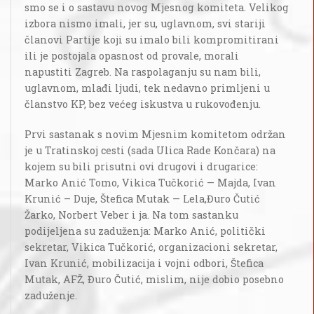
smo se i o sastavu novog Mjesnog komiteta. Velikog
izbora nismo imali, jer su, uglavnom, svi stariji
članovi Partije koji su imalo bili kompromitirani
ili je postojala opasnost od provale, morali
napustiti Zagreb. Na raspolaganju su nam bili,
uglavnom, mlađi ljudi, tek nedavno primljeni u
članstvo KP, bez većeg iskustva u rukovođenju.
Prvi sastanak s novim Mjesnim komitetom održan
je u Tratinskoj cesti (sada Ulica Rade Končara) na
kojem su bili prisutni ovi drugovi i drugarice:
Marko Anić Tomo, Vikica Tučkorić — Majda, Ivan
Krunić – Duje, Štefica Mutak — Lela,Đuro Čutić
Žarko, Norbert Veber i ja. Na tom sastanku
podijeljena su zaduženja: Marko Anić, politički
sekretar, Vikica Tučkorić, organizacioni sekretar,
Ivan Krunić, mobilizacija i vojni odbori, Štefica
Mutak, AFŽ, Đuro Čutić, mislim, nije dobio posebno
zaduženje.