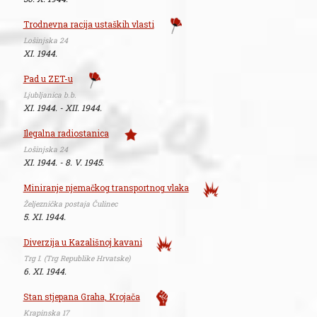
Trodnevna racija ustaških vlasti
Lošinjska 24
XI. 1944.
Pad u ZET-u
Ljubljanica b.b.
XI. 1944. - XII. 1944.
Ilegalna radiostanica
Lošinjska 24
XI. 1944. - 8. V. 1945.
Miniranje njemačkog transportnog vlaka
Željeznička postaja Čulinec
5. XI. 1944.
Diverzija u Kazališnoj kavani
Trg I. (Trg Republike Hrvatske)
6. XI. 1944.
Stan stjepana Graha, Krojača
Krapinska 17