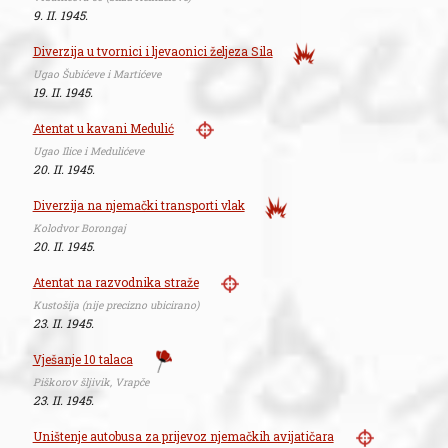
9. II. 1945.
Diverzija u tvornici i ljevaonici željeza Sila
Ugao Šubićeve i Martićeve
19. II. 1945.
Atentat u kavani Medulić
Ugao Ilice i Medulićeve
20. II. 1945.
Diverzija na njemački transporti vlak
Kolodvor Borongaj
20. II. 1945.
Atentat na razvodnika straže
Kustošija (nije precizno ubicirano)
23. II. 1945.
Vješanje 10 talaca
Piškorov šljivik, Vrapče
23. II. 1945.
Uništenje autobusa za prijevoz njemačkih avijatičara