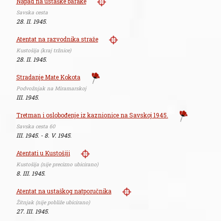
Napad na ustaške barake
Savska cesta
28. II. 1945.
Atentat na razvodnika straže
Kustošija (kraj tržnice)
28. II. 1945.
Stradanje Mate Kokota
Podvožnjak na Miramarskoj
III. 1945.
Tretman i oslobođenje iz kaznionice na Savskoj 1945.
Savska cesta 60
III. 1945. - 8. V. 1945.
Atentati u Kustošiji
Kustošija (nije precizno ubicirano)
8. III. 1945.
Atentat na ustaškog natporučnika
Žitnjak (nije pobliže ubicirano)
27. III. 1945.