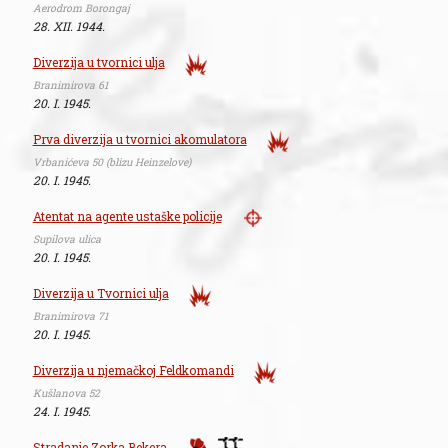
Aerodrom Borongaj
28. XII. 1944.
Diverzija u tvornici ulja
Branimirova 61
20. I. 1945.
Prva diverzija u tvornici akomulatora
Vrbanićeva 50 (blizu Heinzelove)
20. I. 1945.
Atentat na agente ustaške policije
Supilova ulica
20. I. 1945.
Diverzija u Tvornici ulja
Branimirova 71
20. I. 1945.
Diverzija u njemačkoj Feldkomandi
Kušlanova 52
24. I. 1945.
Stradanje Zorka Bekera