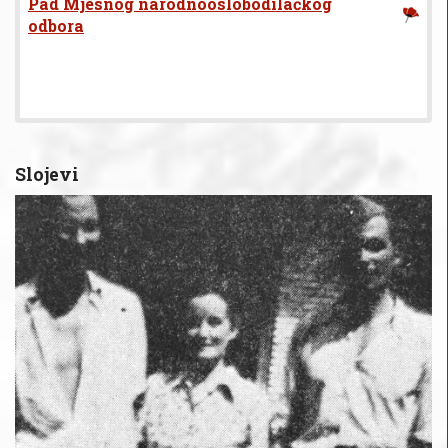
Pad Mjesnog narodnooslobodilačkog
odbora
Slojevi