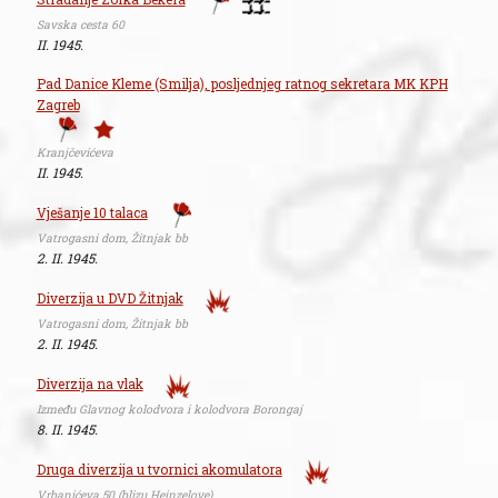
Savska cesta 60
II. 1945.
Pad Danice Kleme (Smilja), posljednjeg ratnog sekretara MK KPH
Zagreb
Kranjčevićeva
II. 1945.
Vješanje 10 talaca
Vatrogasni dom, Žitnjak bb
2. II. 1945.
Diverzija u DVD Žitnjak
Vatrogasni dom, Žitnjak bb
2. II. 1945.
Diverzija na vlak
Između Glavnog kolodvora i kolodvora Borongaj
8. II. 1945.
Druga diverzija u tvornici akomulatora
Vrbanićeva 50 (blizu Heinzelove)