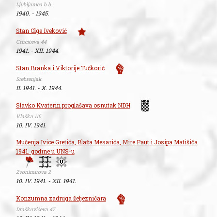
Ljubljanica b.b.
1940. - 1945.
Stan Olge Iveković
Crnčićeva 44
1941. - XII. 1944.
Stan Branka i Viktorije Tučkorić
Srebrenjak
II. 1941. - X. 1944.
Slavko Kvaterin proglašava osnutak NDH
Vlaška 116
10. IV. 1941.
Mučenja Ivice Gretića, Blaža Mesarića, Mire Paut i Josipa Matišiča
1941. godine u UNS-u
Zvonimirova 2
10. IV. 1941. - XII. 1941.
Konzumna zadruga željezničara
Draškovićeva 47