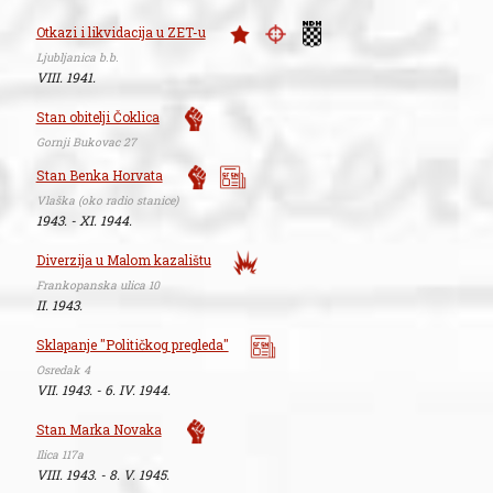
Otkazi i likvidacija u ZET-u
Ljubljanica b.b.
VIII. 1941.
Stan obitelji Čoklica
Gornji Bukovac 27
Stan Benka Horvata
Vlaška (oko radio stanice)
1943. - XI. 1944.
Diverzija u Malom kazalištu
Frankopanska ulica 10
II. 1943.
Sklapanje "Političkog pregleda"
Osredak 4
VII. 1943. - 6. IV. 1944.
Stan Marka Novaka
Ilica 117a
VIII. 1943. - 8. V. 1945.