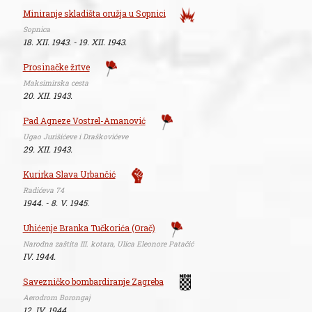
Miniranje skladišta oružja u Sopnici
Sopnica
18. XII. 1943. - 19. XII. 1943.
Prosinačke žrtve
Maksimirska cesta
20. XII. 1943.
Pad Agneze Vostrel-Amanović
Ugao Jurišićeve i Draškovićeve
29. XII. 1943.
Kurirka Slava Urbančić
Radićeva 74
1944. - 8. V. 1945.
Uhićenje Branka Tučkorića (Orač)
Narodna zaštita III. kotara, Ulica Eleonore Patačić
IV. 1944.
Savezničko bombardiranje Zagreba
Aerodrom Borongaj
12. IV. 1944.