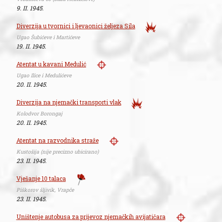
9. II. 1945.
Diverzija u tvornici i ljevaonici željeza Sila
Ugao Šubićeve i Martićeve
19. II. 1945.
Atentat u kavani Medulić
Ugao Ilice i Medulićeve
20. II. 1945.
Diverzija na njemački transporti vlak
Kolodvor Borongaj
20. II. 1945.
Atentat na razvodnika straže
Kustošija (nije precizno ubicirano)
23. II. 1945.
Vješanje 10 talaca
Piškorov šljivik, Vrapče
23. II. 1945.
Uništenje autobusa za prijevoz njemačkih avijatičara