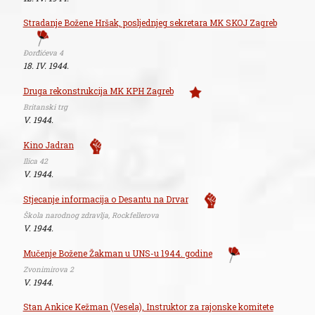
Stradanje Božene Hršak, posljednjeg sekretara MK SKOJ Zagreb
Đorđićeva 4
18. IV. 1944.
Druga rekonstrukcija MK KPH Zagreb
Britanski trg
V. 1944.
Kino Jadran
Ilica 42
V. 1944.
Stjecanje informacija o Desantu na Drvar
Škola narodnog zdravlja, Rockfellerova
V. 1944.
Mučenje Božene Žakman u UNS-u 1944. godine
Zvonimirova 2
V. 1944.
Stan Ankice Kežman (Vesela), Instruktor za rajonske komitete