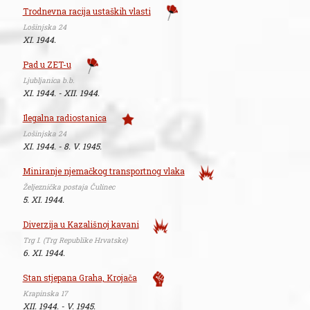
Trodnevna racija ustaških vlasti
Lošinjska 24
XI. 1944.
Pad u ZET-u
Ljubljanica b.b.
XI. 1944. - XII. 1944.
Ilegalna radiostanica
Lošinjska 24
XI. 1944. - 8. V. 1945.
Miniranje njemačkog transportnog vlaka
Željeznička postaja Čulinec
5. XI. 1944.
Diverzija u Kazališnoj kavani
Trg I. (Trg Republike Hrvatske)
6. XI. 1944.
Stan stjepana Graha, Krojača
Krapinska 17
XII. 1944. - V. 1945.