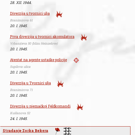
28. XII. 1944.
Diverzija u tvornici ulja
Branimirova 61
20. I. 1945.
Prva diverzija u tvornici akomulatora
Vrbanićeva 50 (blizu Heinzelove)
20. I. 1945.
Atentat na agente ustaške policije
Supilova ulica
20. I. 1945.
Diverzija u Tvornici ulja
Branimirova 71
20. I. 1945.
Diverzija u njemačkoj Feldkomandi
Kušlanova 52
24. I. 1945.
Stradanje Zorka Bekera