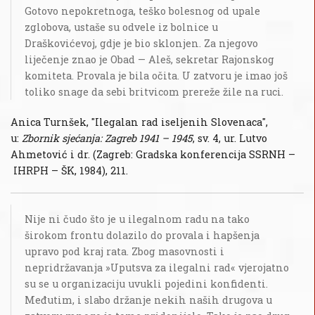
Gotovo nepokretnoga, teško bolesnog od upale
zglobova, ustaše su odvele iz bolnice u
Draškovićevoj, gdje je bio sklonjen. Za njegovo
liječenje znao je Obad — Aleš, sekretar Rajonskog
komiteta. Provala je bila očita. U zatvoru je imao još
toliko snage da sebi britvicom prereže žile na ruci.
Anica Turnšek, "Ilegalan rad iseljenih Slovenaca",
u:
Zbornik sjećanja: Zagreb 1941 – 1945
, sv. 4, ur. Lutvo
Ahmetović i dr. (Zagreb: Gradska konferencija SSRNH –
IHRPH – ŠK, 1984), 211.
Nije ni čudo što je u ilegalnom radu na tako
širokom frontu dolazilo do provala i hapšenja
upravo pod kraj rata. Zbog masovnosti i
nepridržavanja »Uputsva za ilegalni rad« vjerojatno
su se u organizaciju uvukli pojedini konfidenti.
Međutim, i slabo držanje nekih naših drugova u