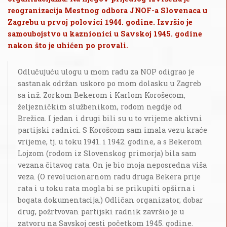
reogranizacija Mestnog odbora JNOF-a Slovenaca u
Zagrebu u prvoj polovici 1944. godine. Izvršio je
samoubojstvo u kaznionici u Savskoj 1945. godine
nakon što je uhićen po provali.
Odlučujuću ulogu u mom radu za NOP odigrao je
sastanak održan uskoro po mom dolasku u Zagreb
sa inž. Zorkom Bekerom i Karlom Korošecom,
željezničkim službenikom, rodom negdje od
Brežica. I jedan i drugi bili su u to vrijeme aktivni
partijski radnici. S Korošcom sam imala vezu kraće
vrijeme, tj. u toku 1941. i 1942. godine, a s Bekerom
Lojzom (rodom iz Slovenskog primorja) bila sam
vezana čitavog rata. On je bio moja neposredna viša
veza. (O revolucionarnom radu druga Bekera prije
rata i u toku rata mogla bi se prikupiti opširna i
bogata dokumentacija.) Odličan organizator, dobar
drug, požrtvovan partijski radnik završio je u
zatvoru na Savskoj cesti početkom 1945. godine.