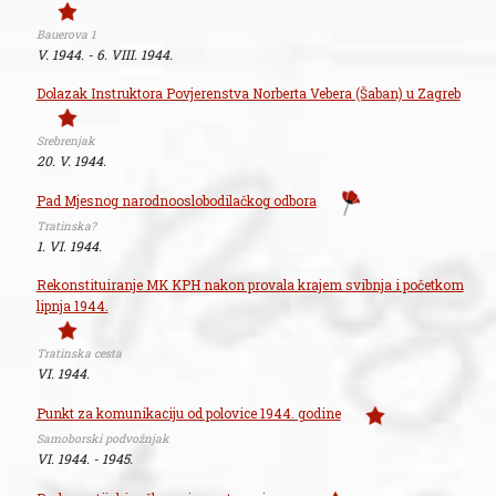
Bauerova 1
V. 1944. - 6. VIII. 1944.
Dolazak Instruktora Povjerenstva Norberta Vebera (Šaban) u Zagreb
Srebrenjak
20. V. 1944.
Pad Mjesnog narodnooslobodilačkog odbora
Tratinska?
1. VI. 1944.
Rekonstituiranje MK KPH nakon provala krajem svibnja i početkom
lipnja 1944.
Tratinska cesta
VI. 1944.
Punkt za komunikaciju od polovice 1944. godine
Samoborski podvožnjak
VI. 1944. - 1945.