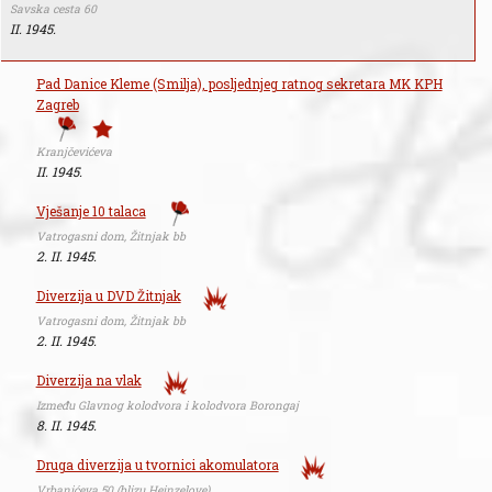
Savska cesta 60
II. 1945.
Pad Danice Kleme (Smilja), posljednjeg ratnog sekretara MK KPH
Zagreb
Kranjčevićeva
II. 1945.
Vješanje 10 talaca
Vatrogasni dom, Žitnjak bb
2. II. 1945.
Diverzija u DVD Žitnjak
Vatrogasni dom, Žitnjak bb
2. II. 1945.
Diverzija na vlak
Između Glavnog kolodvora i kolodvora Borongaj
8. II. 1945.
Druga diverzija u tvornici akomulatora
Vrbanićeva 50 (blizu Heinzelove)