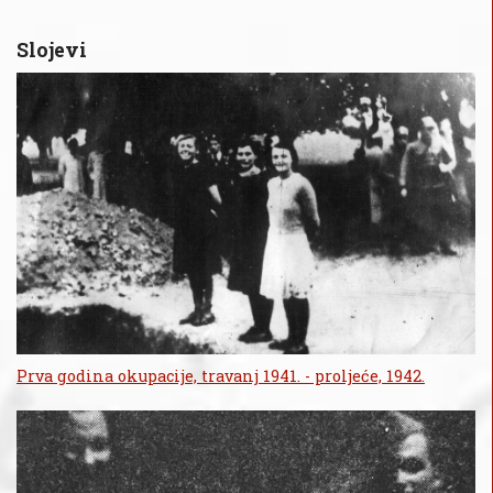
Slojevi
Prva godina okupacije, travanj 1941. - proljeće, 1942.