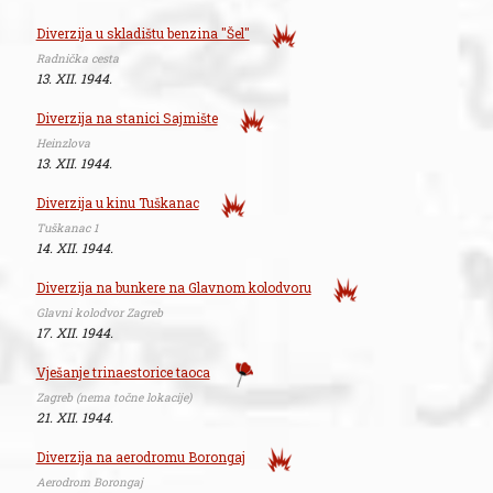
Diverzija u skladištu benzina "Šel"
Radnička cesta
13. XII. 1944.
Diverzija na stanici Sajmište
Heinzlova
13. XII. 1944.
Diverzija u kinu Tuškanac
Tuškanac 1
14. XII. 1944.
Diverzija na bunkere na Glavnom kolodvoru
Glavni kolodvor Zagreb
17. XII. 1944.
Vješanje trinaestorice taoca
Zagreb (nema točne lokacije)
21. XII. 1944.
Diverzija na aerodromu Borongaj
Aerodrom Borongaj