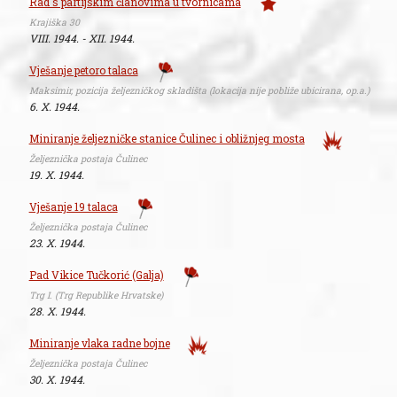
Rad s partijskim članovima u tvornicama
Krajiška 30
VIII. 1944. - XII. 1944.
Vješanje petoro talaca
Maksimir, pozicija željezničkog skladišta (lokacija nije pobliže ubicirana, op.a.)
6. X. 1944.
Miniranje željezničke stanice Čulinec i obližnjeg mosta
Željeznička postaja Čulinec
19. X. 1944.
Vješanje 19 talaca
Željeznička postaja Čulinec
23. X. 1944.
Pad Vikice Tučkorić (Galja)
Trg I. (Trg Republike Hrvatske)
28. X. 1944.
Miniranje vlaka radne bojne
Željeznička postaja Čulinec
30. X. 1944.