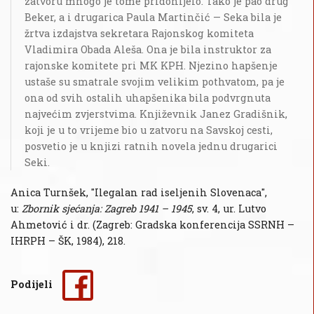
zatvoru mnogo je tome pridonijelo. Tako je pao drug
Beker, a i drugarica Paula Martinčić — Seka bila je
žrtva izdajstva sekretara Rajonskog komiteta
Vladimira Obada Aleša. Ona je bila instruktor za
rajonske komitete pri MK KPH. Njezino hapšenje
ustaše su smatrale svojim velikim pothvatom, pa je
ona od svih ostalih uhapšenika bila podvrgnuta
najvećim zvjerstvima. Književnik Janez Gradišnik,
koji je u to vrijeme bio u zatvoru na Savskoj cesti,
posvetio je u knjizi ratnih novela jednu drugarici
Seki.
Anica Turnšek, "Ilegalan rad iseljenih Slovenaca",
u:
Zbornik sjećanja: Zagreb 1941 – 1945
, sv. 4, ur. Lutvo
Ahmetović i dr. (Zagreb: Gradska konferencija SSRNH –
IHRPH – ŠK, 1984), 218.
Podijeli