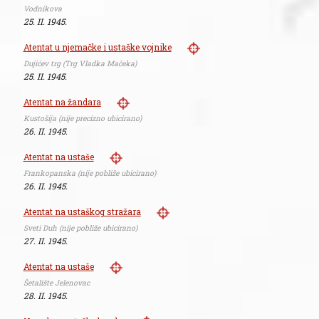
Vodnikova
25. II. 1945.
Atentat u njemačke i ustaške vojnike
Dujićev trg (Trg Vladka Mačeka)
25. II. 1945.
Atentat na žandara
Kustošija (nije precizno ubicirano)
26. II. 1945.
Atentat na ustaše
Frankopanska (nije pobliže ubicirano)
26. II. 1945.
Atentat na ustaškog stražara
Sveti Duh (nije pobliže ubicirano)
27. II. 1945.
Atentat na ustaše
Šetalište Jelenovac
28. II. 1945.