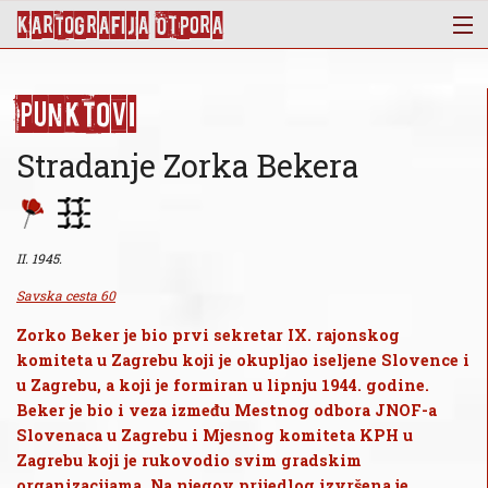
KArtoGrAFIJA OTPorA
Mapa
Punktovi
Punktovi
Slojevi
Stradanje Zorka Bekera
Novosti
Publikacije
O nama
II. 1945.
Savska cesta 60
Zorko Beker je bio prvi sekretar IX. rajonskog
komiteta u Zagrebu koji je okupljao iseljene Slovence i
u Zagrebu, a koji je formiran u lipnju 1944. godine.
Beker je bio i veza između Mestnog odbora JNOF-a
Slovenaca u Zagrebu i Mjesnog komiteta KPH u
Zagrebu koji je rukovodio svim gradskim
organizacijama. Na njegov prijedlog izvršena je