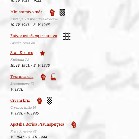
10. IV. 1941. - 1944.
Ministarstvo ruda
Križanje Vlaške i Draškovićeve
10. IV. 1941. - 8. V. 1945.
Zatvor ustaškog redarstva
Savska cesta 60
Stan Kolarec
Kučerina 72
10. IV. 1941. - 8. V. 1945.
Tvornica ulja
Branimirova 71
V. 1941.
Crveni križ
Crvenog križa 14
V. 1941. - V. 1945.
Apoteka Borisa Praunspergera
Preradovićeva 42
VI. 1941. - 5. XII. 1944.