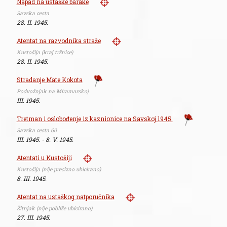
Napad na ustaške barake
Savska cesta
28. II. 1945.
Atentat na razvodnika straže
Kustošija (kraj tržnice)
28. II. 1945.
Stradanje Mate Kokota
Podvožnjak na Miramarskoj
III. 1945.
Tretman i oslobođenje iz kaznionice na Savskoj 1945.
Savska cesta 60
III. 1945. - 8. V. 1945.
Atentati u Kustošiji
Kustošija (nije precizno ubicirano)
8. III. 1945.
Atentat na ustaškog natporučnika
Žitnjak (nije pobliže ubicirano)
27. III. 1945.