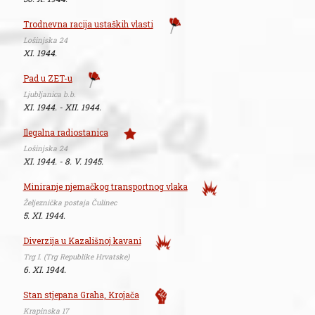
Trodnevna racija ustaških vlasti
Lošinjska 24
XI. 1944.
Pad u ZET-u
Ljubljanica b.b.
XI. 1944. - XII. 1944.
Ilegalna radiostanica
Lošinjska 24
XI. 1944. - 8. V. 1945.
Miniranje njemačkog transportnog vlaka
Željeznička postaja Čulinec
5. XI. 1944.
Diverzija u Kazališnoj kavani
Trg I. (Trg Republike Hrvatske)
6. XI. 1944.
Stan stjepana Graha, Krojača
Krapinska 17