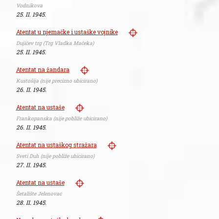
Vodnikova
25. II. 1945.
Atentat u njemačke i ustaške vojnike
Dujićev trg (Trg Vladka Mačeka)
25. II. 1945.
Atentat na žandara
Kustošija (nije precizno ubicirano)
26. II. 1945.
Atentat na ustaše
Frankopanska (nije pobliže ubicirano)
26. II. 1945.
Atentat na ustaškog stražara
Sveti Duh (nije pobliže ubicirano)
27. II. 1945.
Atentat na ustaše
Šetalište Jelenovac
28. II. 1945.