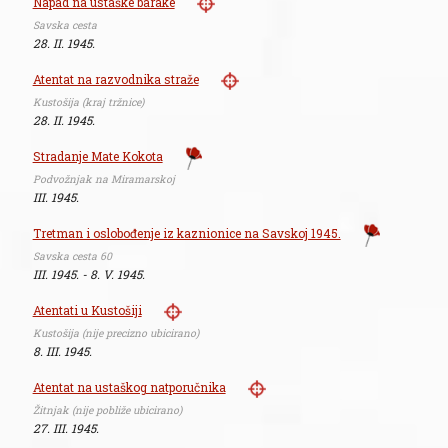
Napad na ustaške barake
Savska cesta
28. II. 1945.
Atentat na razvodnika straže
Kustošija (kraj tržnice)
28. II. 1945.
Stradanje Mate Kokota
Podvožnjak na Miramarskoj
III. 1945.
Tretman i oslobođenje iz kaznionice na Savskoj 1945.
Savska cesta 60
III. 1945. - 8. V. 1945.
Atentati u Kustošiji
Kustošija (nije precizno ubicirano)
8. III. 1945.
Atentat na ustaškog natporučnika
Žitnjak (nije pobliže ubicirano)
27. III. 1945.