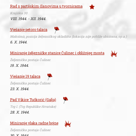
Rad s partijskim članovima u tvornicama
Krajiška 30
VIII. 1944. - XII. 1944.
Vješanje petoro talaca
Maksimir, pozicija željezničkog skladišta (lokacija nije pobliže ubicirana, op.a.)
6. X. 1944.
Miniranje željezničke stanice Čulinec i obližnjeg mosta
Željeznička postaja Čulinec
19. X. 1944.
Vješanje 19 talaca
Željeznička postaja Čulinec
23. X. 1944.
Pad Vikice Tučkorić (Galja)
Trg I. (Trg Republike Hrvatske)
28. X. 1944.
Miniranje vlaka radne bojne
Željeznička postaja Čulinec
30. X. 1944.