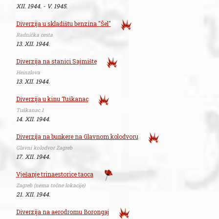
XII. 1944. - V. 1945.
Diverzija u skladištu benzina "Šel"
Radnička cesta
13. XII. 1944.
Diverzija na stanici Sajmište
Heinzlova
13. XII. 1944.
Diverzija u kinu Tuškanac
Tuškanac 1
14. XII. 1944.
Diverzija na bunkere na Glavnom kolodvoru
Glavni kolodvor Zagreb
17. XII. 1944.
Vješanje trinaestorice taoca
Zagreb (nema točne lokacije)
21. XII. 1944.
Diverzija na aerodromu Borongaj