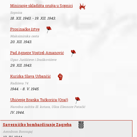
Miniranje skladišta oružja u Sopnici
Sopnica
18. XII. 1943. - 19. XII. 1943.
Prosinačke žrtve
Maksimirska cesta
20. XII. 1943.
Pad Agneze Vostrel-Amanović
Ugao Jurišićeve i Draškovićeve
29. XII. 1943.
Kurirka Slava Urbančić
Radićeva 74
1944. - 8. V. 1945.
Uhićenje Branka Tučkorića (Orač)
Narodna zaštita III. kotara, Ulica Eleonore Patačić
IV. 1944.
Savezničko bombardiranje Zagreba
Aerodrom Borongaj
12. IV. 1944.