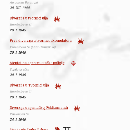
Aerodrom Borongaj
28. XII. 1944.
Diverzija u tvornici ulja
Branimirova 61
20. I. 1945.
Prva diverzija u tvornici akomulatora
Vrbanićeva 50 (blizu Heinzelove)
20. I. 1945.
Atentat na agente ustaške policije
Supilova ulica
20. I. 1945.
Diverzija u Tvornici ulja
Branimirova 71
20. I. 1945.
Diverzija u njemačkoj Feldkomandi
Kušlanova 52
24. I. 1945.
Stradanje Zorka Bekera