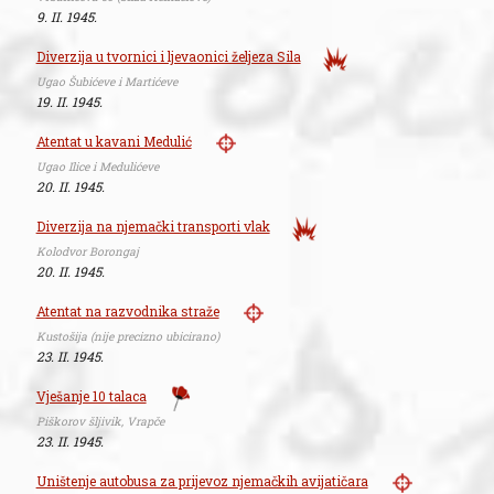
9. II. 1945.
Diverzija u tvornici i ljevaonici željeza Sila
Ugao Šubićeve i Martićeve
19. II. 1945.
Atentat u kavani Medulić
Ugao Ilice i Medulićeve
20. II. 1945.
Diverzija na njemački transporti vlak
Kolodvor Borongaj
20. II. 1945.
Atentat na razvodnika straže
Kustošija (nije precizno ubicirano)
23. II. 1945.
Vješanje 10 talaca
Piškorov šljivik, Vrapče
23. II. 1945.
Uništenje autobusa za prijevoz njemačkih avijatičara