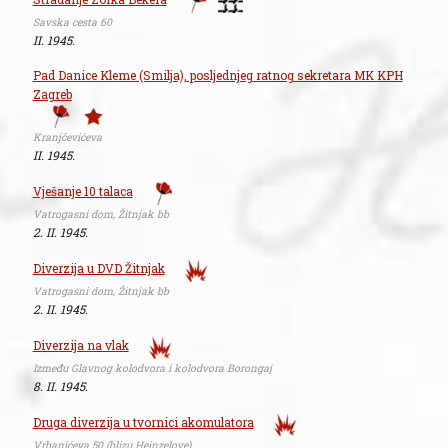
Savska cesta 60
II. 1945.
Pad Danice Kleme (Smilja), posljednjeg ratnog sekretara MK KPH
Zagreb
Kranjčevićeva
II. 1945.
Vješanje 10 talaca
Vatrogasni dom, Žitnjak bb
2. II. 1945.
Diverzija u DVD Žitnjak
Vatrogasni dom, Žitnjak bb
2. II. 1945.
Diverzija na vlak
Između Glavnog kolodvora i kolodvora Borongaj
8. II. 1945.
Druga diverzija u tvornici akomulatora
Vrbanićeva 50 (blizu Heinzelove)