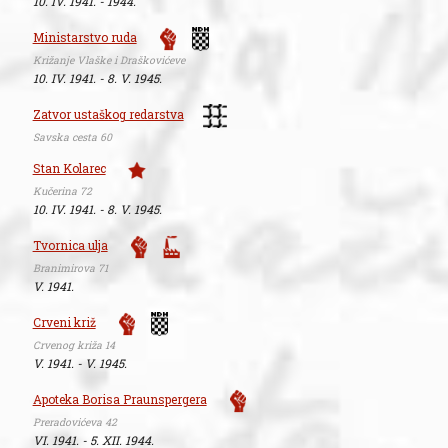
10. IV. 1941. - 1944.
Ministarstvo ruda
Križanje Vlaške i Draškovićeve
10. IV. 1941. - 8. V. 1945.
Zatvor ustaškog redarstva
Savska cesta 60
Stan Kolarec
Kučerina 72
10. IV. 1941. - 8. V. 1945.
Tvornica ulja
Branimirova 71
V. 1941.
Crveni križ
Crvenog križa 14
V. 1941. - V. 1945.
Apoteka Borisa Praunspergera
Preradovićeva 42
VI. 1941. - 5. XII. 1944.