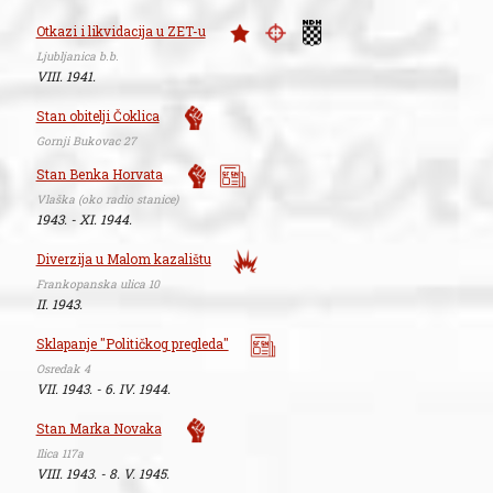
Otkazi i likvidacija u ZET-u
Ljubljanica b.b.
VIII. 1941.
Stan obitelji Čoklica
Gornji Bukovac 27
Stan Benka Horvata
Vlaška (oko radio stanice)
1943. - XI. 1944.
Diverzija u Malom kazalištu
Frankopanska ulica 10
II. 1943.
Sklapanje "Političkog pregleda"
Osredak 4
VII. 1943. - 6. IV. 1944.
Stan Marka Novaka
Ilica 117a
VIII. 1943. - 8. V. 1945.