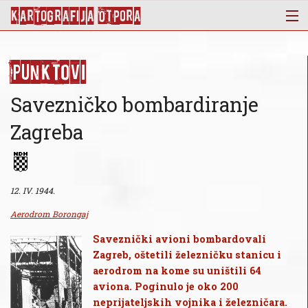
KArtoGrAFIJA OTPorA
Mapa
Punktovi
Punktovi
Slojevi
Savezničko bombardiranje
Novosti
Zagreba
Publikacije
O nama
12. IV. 1944.
Aerodrom Borongaj
Saveznički avioni bombardovali
Zagreb, oštetili železničku stanicu i
aerodrom na kome su uništili 64
aviona. Poginulo je oko 200
neprijateljskih vojnika i železničara.