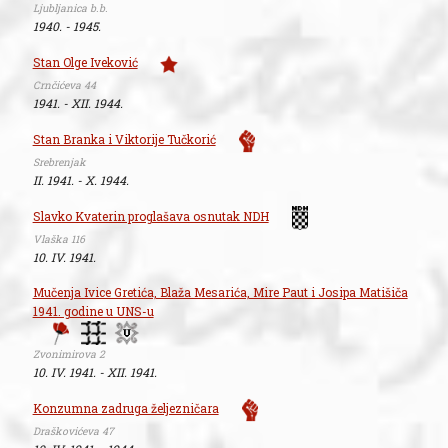
Ljubljanica b.b.
1940. - 1945.
Stan Olge Iveković
Crnčićeva 44
1941. - XII. 1944.
Stan Branka i Viktorije Tučkorić
Srebrenjak
II. 1941. - X. 1944.
Slavko Kvaterin proglašava osnutak NDH
Vlaška 116
10. IV. 1941.
Mučenja Ivice Gretića, Blaža Mesarića, Mire Paut i Josipa Matišiča
1941. godine u UNS-u
Zvonimirova 2
10. IV. 1941. - XII. 1941.
Konzumna zadruga željezničara
Draškovićeva 47