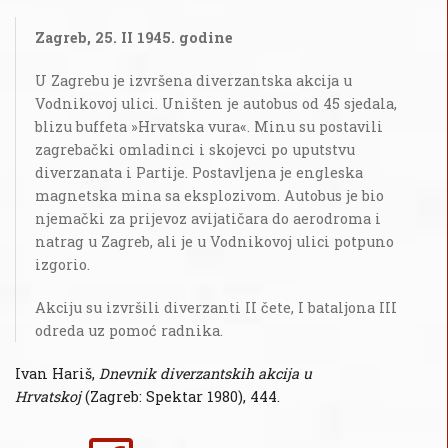
Zagreb, 25. II 1945. godine
U Zagrebu je izvršena diverzantska akcija u
Vodnikovoj ulici. Uništen je autobus od 45 sjedala,
blizu buffeta »Hrvatska vura«. Minu su postavili
zagrebački omladinci i skojevci po uputstvu
diverzanata i Partije. Postavljena je engleska
magnetska mina sa eksplozivom. Autobus je bio
njemački za prijevoz avijatičara do aerodroma i
natrag u Zagreb, ali je u Vodnikovoj ulici potpuno
izgorio.
Akciju su izvršili diverzanti II čete, I bataljona III
odreda uz pomoć radnika.
Ivan Hariš,
Dnevnik diverzantskih akcija u
Hrvatskoj
(Zagreb: Spektar 1980), 444.