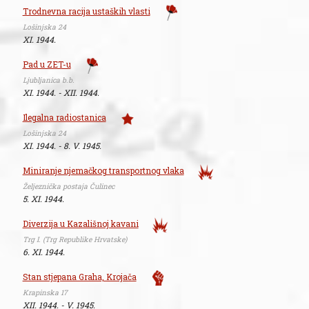
Trodnevna racija ustaških vlasti
Lošinjska 24
XI. 1944.
Pad u ZET-u
Ljubljanica b.b.
XI. 1944. - XII. 1944.
Ilegalna radiostanica
Lošinjska 24
XI. 1944. - 8. V. 1945.
Miniranje njemačkog transportnog vlaka
Željeznička postaja Čulinec
5. XI. 1944.
Diverzija u Kazališnoj kavani
Trg I. (Trg Republike Hrvatske)
6. XI. 1944.
Stan stjepana Graha, Krojača
Krapinska 17
XII. 1944. - V. 1945.