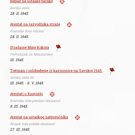
Napad na ustaške barake
Savska cesta
28. II. 1945.
Atentat na razvodnika straže
Kustošija (kraj tržnice)
28. II. 1945.
Stradanje Mate Kokota
Podvožnjak na Miramarskoj
III. 1945.
Tretman i oslobođenje iz kaznionice na Savskoj 1945.
Savska cesta 60
III. 1945. - 8. V. 1945.
Atentati u Kustošiji
Kustošija (nije precizno ubicirano)
8. III. 1945.
Atentat na ustaškog natporučnika
Žitnjak (nije pobliže ubicirano)
27. III. 1945.