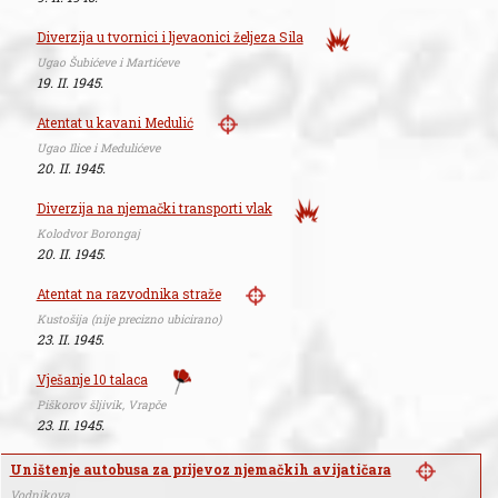
Diverzija u tvornici i ljevaonici željeza Sila
Ugao Šubićeve i Martićeve
19. II. 1945.
Atentat u kavani Medulić
Ugao Ilice i Medulićeve
20. II. 1945.
Diverzija na njemački transporti vlak
Kolodvor Borongaj
20. II. 1945.
Atentat na razvodnika straže
Kustošija (nije precizno ubicirano)
23. II. 1945.
Vješanje 10 talaca
Piškorov šljivik, Vrapče
23. II. 1945.
Uništenje autobusa za prijevoz njemačkih avijatičara
Vodnikova