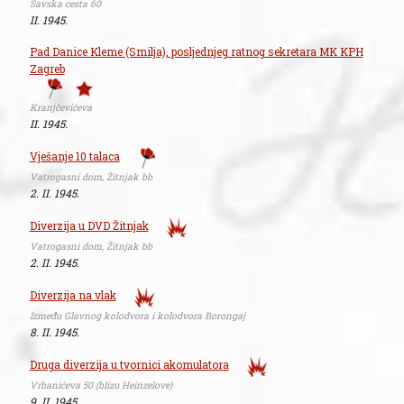
Savska cesta 60
II. 1945.
Pad Danice Kleme (Smilja), posljednjeg ratnog sekretara MK KPH
Zagreb
Kranjčevićeva
II. 1945.
Vješanje 10 talaca
Vatrogasni dom, Žitnjak bb
2. II. 1945.
Diverzija u DVD Žitnjak
Vatrogasni dom, Žitnjak bb
2. II. 1945.
Diverzija na vlak
Između Glavnog kolodvora i kolodvora Borongaj
8. II. 1945.
Druga diverzija u tvornici akomulatora
Vrbanićeva 50 (blizu Heinzelove)
9. II. 1945.