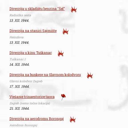
Diverzija u skladištu benzina "Šel"
Radnička cesta
13. XII. 1944.
Diverzija na stanici Sajmište
Heinzlova
13. XII. 1944.
Diverzija u kinu Tuškanac
Tuškanac 1
14. XII. 1944.
Diverzija na bunkere na Glavnom kolodvoru
Glavni kolodvor Zagreb
17. XII. 1944.
Vješanje trinaestorice taoca
Zagreb (nema točne lokacije)
21. XII. 1944.
Diverzija na aerodromu Borongaj
Aerodrom Borongaj