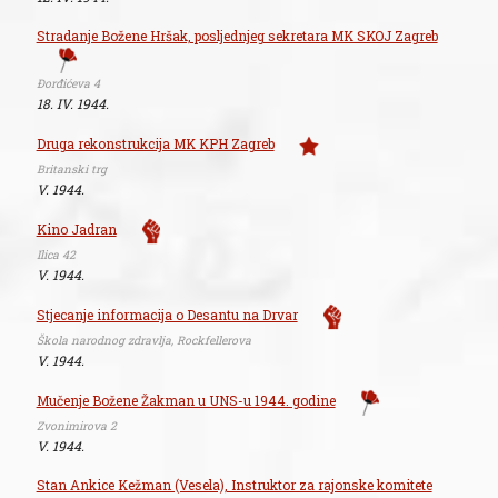
Stradanje Božene Hršak, posljednjeg sekretara MK SKOJ Zagreb
Đorđićeva 4
18. IV. 1944.
Druga rekonstrukcija MK KPH Zagreb
Britanski trg
V. 1944.
Kino Jadran
Ilica 42
V. 1944.
Stjecanje informacija o Desantu na Drvar
Škola narodnog zdravlja, Rockfellerova
V. 1944.
Mučenje Božene Žakman u UNS-u 1944. godine
Zvonimirova 2
V. 1944.
Stan Ankice Kežman (Vesela), Instruktor za rajonske komitete