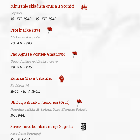
Miniranje skladišta oružja u Sopnici
Sopnica
18. XII. 1943. - 19. XII. 1943.
Prosinačke žrtve
Maksimirska cesta
20. XII. 1943.
Pad Agneze Vostrel-Amanović
Ugao Jurišićeve i Draškovićeve
29. XII. 1943.
Kurirka Slava Urbančić
Radićeva 74
1944. - 8. V. 1945.
Uhićenje Branka Tučkorića (Orač)
Narodna zaštita III. kotara, Ulica Eleonore Patačić
IV. 1944.
Savezničko bombardiranje Zagreba
Aerodrom Borongaj
12. IV. 1944.