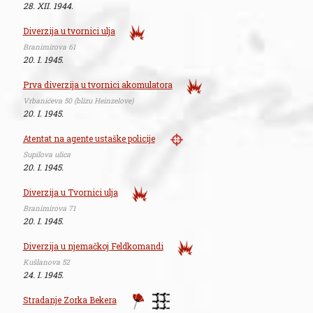
28. XII. 1944.
Diverzija u tvornici ulja
Branimirova 61
20. I. 1945.
Prva diverzija u tvornici akomulatora
Vrbanićeva 50 (blizu Heinzelove)
20. I. 1945.
Atentat na agente ustaške policije
Supilova ulica
20. I. 1945.
Diverzija u Tvornici ulja
Branimirova 71
20. I. 1945.
Diverzija u njemačkoj Feldkomandi
Kušlanova 52
24. I. 1945.
Stradanje Zorka Bekera