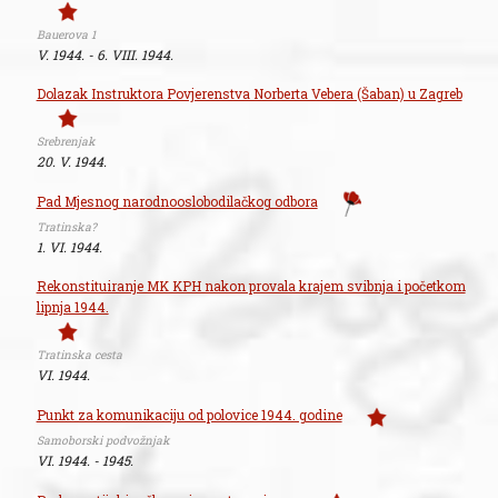
Bauerova 1
V. 1944. - 6. VIII. 1944.
Dolazak Instruktora Povjerenstva Norberta Vebera (Šaban) u Zagreb
Srebrenjak
20. V. 1944.
Pad Mjesnog narodnooslobodilačkog odbora
Tratinska?
1. VI. 1944.
Rekonstituiranje MK KPH nakon provala krajem svibnja i početkom
lipnja 1944.
Tratinska cesta
VI. 1944.
Punkt za komunikaciju od polovice 1944. godine
Samoborski podvožnjak
VI. 1944. - 1945.