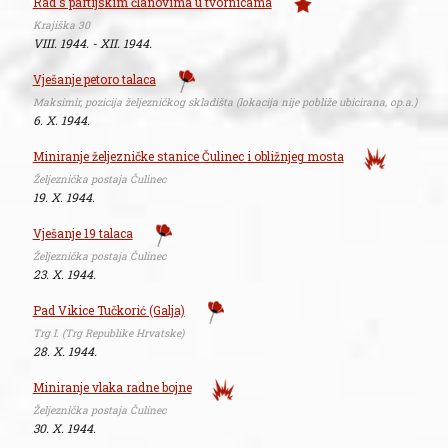
Rad s partijskim članovima u tvornicama
Krajiška 30
VIII. 1944. - XII. 1944.
Vješanje petoro talaca
Maksimir, pozicija željezničkog skladišta (lokacija nije pobliže ubicirana, op.a.)
6. X. 1944.
Miniranje željezničke stanice Čulinec i obližnjeg mosta
Željeznička postaja Čulinec
19. X. 1944.
Vješanje 19 talaca
Željeznička postaja Čulinec
23. X. 1944.
Pad Vikice Tučkorić (Galja)
Trg I. (Trg Republike Hrvatske)
28. X. 1944.
Miniranje vlaka radne bojne
Željeznička postaja Čulinec
30. X. 1944.