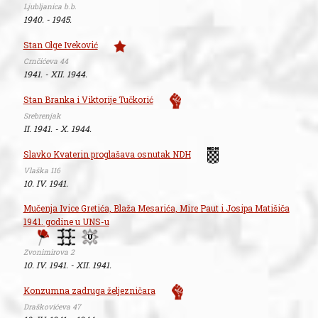
Ljubljanica b.b.
1940. - 1945.
Stan Olge Iveković
Crnčićeva 44
1941. - XII. 1944.
Stan Branka i Viktorije Tučkorić
Srebrenjak
II. 1941. - X. 1944.
Slavko Kvaterin proglašava osnutak NDH
Vlaška 116
10. IV. 1941.
Mučenja Ivice Gretića, Blaža Mesarića, Mire Paut i Josipa Matišiča
1941. godine u UNS-u
Zvonimirova 2
10. IV. 1941. - XII. 1941.
Konzumna zadruga željezničara
Draškovićeva 47