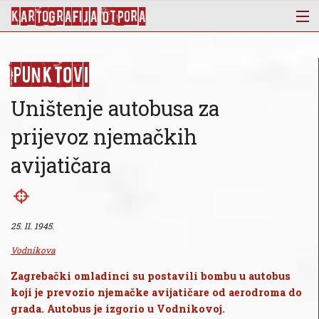
KArtoGrAFIJA OTPorA
Mapa
Punktovi
Punktovi
Slojevi
Uništenje autobusa za
Novosti
prijevoz njemačkih
Publikacije
avijatičara
O nama
25. II. 1945.
Vodnikova
Zagrebački omladinci su postavili bombu u autobus
koji je prevozio njemačke avijatičare od aerodroma do
grada. Autobus je izgorio u Vodnikovoj.