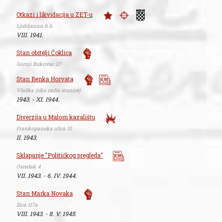
Otkazi i likvidacija u ZET-u
Ljubljanica b.b.
VIII. 1941.
Stan obitelji Čoklica
Gornji Bukovac 27
Stan Benka Horvata
Vlaška (oko radio stanice)
1943. - XI. 1944.
Diverzija u Malom kazalištu
Frankopanska ulica 10
II. 1943.
Sklapanje "Političkog pregleda"
Osredak 4
VII. 1943. - 6. IV. 1944.
Stan Marka Novaka
Ilica 117a
VIII. 1943. - 8. V. 1945.