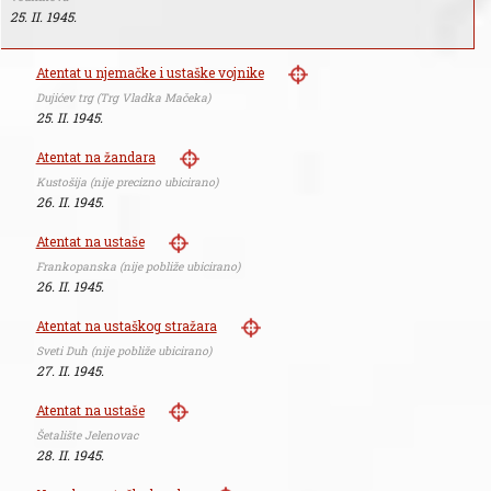
25. II. 1945.
Atentat u njemačke i ustaške vojnike
Dujićev trg (Trg Vladka Mačeka)
25. II. 1945.
Atentat na žandara
Kustošija (nije precizno ubicirano)
26. II. 1945.
Atentat na ustaše
Frankopanska (nije pobliže ubicirano)
26. II. 1945.
Atentat na ustaškog stražara
Sveti Duh (nije pobliže ubicirano)
27. II. 1945.
Atentat na ustaše
Šetalište Jelenovac
28. II. 1945.