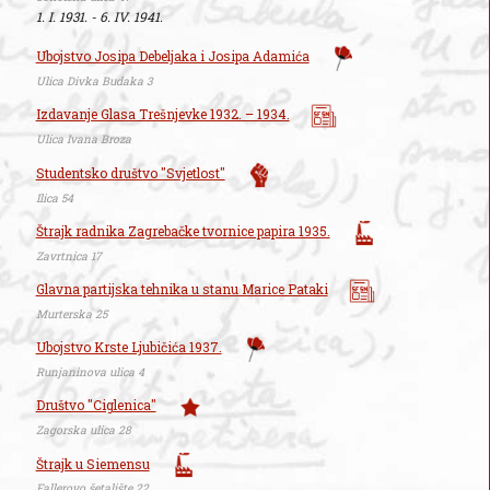
1. I. 1931. - 6. IV. 1941.
Ubojstvo Josipa Debeljaka i Josipa Adamića
Ulica Divka Budaka 3
Izdavanje Glasa Trešnjevke 1932. – 1934.
Ulica Ivana Broza
Studentsko društvo "Svjetlost"
Ilica 54
Štrajk radnika Zagrebačke tvornice papira 1935.
Zavrtnica 17
Glavna partijska tehnika u stanu Marice Pataki
Murterska 25
Ubojstvo Krste Ljubičića 1937.
Runjaninova ulica 4
Društvo "Ciglenica"
Zagorska ulica 28
Štrajk u Siemensu
Fallerovo šetalište 22