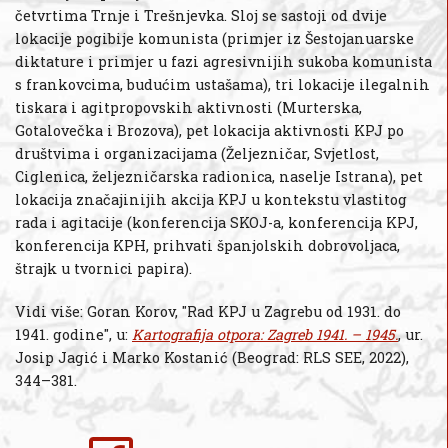
četvrtima Trnje i Trešnjevka. Sloj se sastoji od dvije
lokacije pogibije komunista (primjer iz Šestojanuarske
diktature i primjer u fazi agresivnijih sukoba komunista
s frankovcima, budućim ustašama), tri lokacije ilegalnih
tiskara i agitpropovskih aktivnosti (Murterska,
Gotalovečka i Brozova), pet lokacija aktivnosti KPJ po
društvima i organizacijama (Željezničar, Svjetlost,
Ciglenica, željezničarska radionica, naselje Istrana), pet
lokacija značajinijih akcija KPJ u kontekstu vlastitog
rada i agitacije (konferencija SKOJ-a, konferencija KPJ,
konferencija KPH, prihvati španjolskih dobrovoljaca,
štrajk u tvornici papira).
Vidi više: Goran Korov, "Rad KPJ u Zagrebu od 1931. do
1941. godine", u:
Kartografija otpora: Zagreb 1941. – 1945.
, ur.
Josip Jagić i Marko Kostanić (Beograd: RLS SEE, 2022),
344–381.