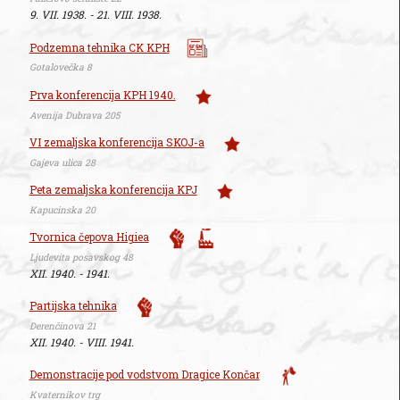
9. VII. 1938. - 21. VIII. 1938.
Podzemna tehnika CK KPH
Gotalovečka 8
Prva konferencija KPH 1940.
Avenija Dubrava 205
VI zemaljska konferencija SKOJ-a
Gajeva ulica 28
Peta zemaljska konferencija KPJ
Kapucinska 20
Tvornica čepova Higiea
Ljudevita posavskog 48
XII. 1940. - 1941.
Partijska tehnika
Derenčinova 21
XII. 1940. - VIII. 1941.
Demonstracije pod vodstvom Dragice Končar
Kvaternikov trg