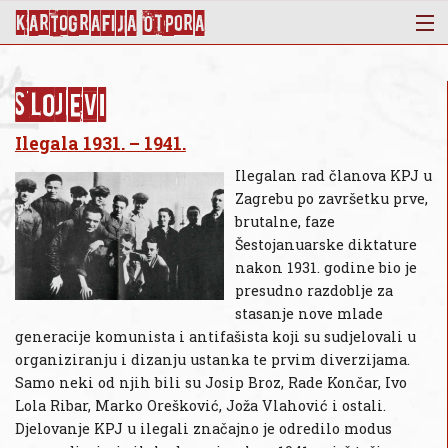
KArtoGrAFIJA OTPorA
Mapa
Punktovi
Slojevi
Slojevi
Ilegala 1931. – 1941.
Novosti
Ilegalan rad članova KPJ u
Publikacije
Zagrebu po završetku prve,
brutalne, faze
O nama
Šestojanuarske diktature
nakon 1931. godine bio je
presudno razdoblje za
stasanje nove mlade
generacije komunista i antifašista koji su sudjelovali u
organiziranju i dizanju ustanka te prvim diverzijama.
Samo neki od njih bili su Josip Broz, Rade Končar, Ivo
Lola Ribar, Marko Orešković, Joža Vlahović i ostali.
Djelovanje KPJ u ilegali značajno je odredilo modus