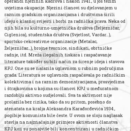
operandi njezinih kadrova i nakon 1941., u još težim
uvjetima okupacije. Njezini članovi su djelovanjem u
raznim gradskim organizacijama i društvima širili
ideju o klasnoj svijesti i borbi za radnička prava. Neka od
njih bila su kulturno-umjetnička društva (Željezničar,
Ciglenica), studentska društva (Svjetlost, Vardar...),
sportsko-rekreativne organizacije (Metalac,
Željezničar...), brojne tvornice, sindikati, obrtničke
radnje, itd. Mreža ilegalnih tiskara i raspačavanje
literature također su bili način za širenje ideja i stavova
KPJ. One su se nalazila uglavnom u rubnim područjima
grada. Literatura se uglavnom raspačavala po radničkim
kolektivima i na raznim demonstracijama, prosvjedima
i štrajkovima u kojima su članovi KPJ u međuratnom
razdoblju aktivno sudjelovali. Sva ta aktivnost nije
prolazila bez rizika, tako da su pritom, posebno do
atenatata na kralja Aleksandra Karađorđevića 1934.,
pogibije komunista bile česte. U ovom se sloju naglasak
stavlja na najznačajnije primjere aktivnosti članstva
KPJ koji su ponajviše bili koncentrirani u radničkim