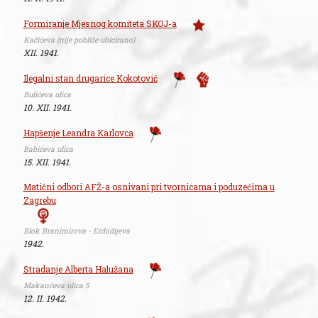
Formiranje Mjesnog komiteta SKOJ-a
Kačićeva (nije pobliže ubicirano)
XII. 1941.
Ilegalni stan drugarice Kokotović
Bulićeva ulica
10. XII. 1941.
Hapšenje Leandra Karlovca
Babićeva ulica
15. XII. 1941.
Matični odbori AFŽ-a osnivani pri tvornicama i poduzećima u
Zagrebu
Blok Branimirova - Erdodijeva
1942.
Stradanje Alberta Halužana
Makančeva ulica 5
12. II. 1942.