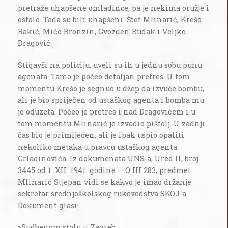
pretraže uhapšene omladince, pa je nekima oružje i
ostalo. Tada su bili uhapšeni: Štef Mlinarić, Krešo
Rakić, Mićo Bronzin, Gvozden Budak i Veljko
Dragović.
Stigavši na policiju, uveli su ih u jednu sobu punu
agenata. Tamo je počeo detaljan pretres. U tom
momentu Krešo je segnuo u džep da izvuče bombu,
ali je bio spriječen od ustaškog agenta i bomba mu
je oduzeta. Počeo je pretres i nad Dragovićem i u
tom momentu Mlinarić je izvadio pištolj. U zadnji
čas bio je primijećen, ali je ipak uspio opaliti
nekoliko metaka u pravcu ustaškog agenta
Grladinovića. Iz dokumenata UNS-a, Ured II, broj
3445 od 1. XII. 1941. godine — O III 283, predmet
Mlinarić Stjepan vidi se kakvo je imao držanje
sekretar srednjoškolskog rukovodstva SKOJ-a.
Dokument glasi:
»Sudbenom stolu — Zagreb