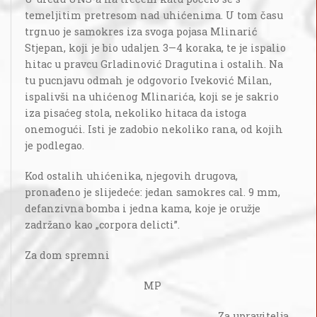
temeljitim pretresom nad uhićenima. U tom času
trgnuo je samokres iza svoga pojasa Mlinarić
Stjepan, koji je bio udaljen 3—4 koraka, te je ispalio
hitac u pravcu Grladinović Dragutina i ostalih. Na
tu pucnjavu odmah je odgovorio Iveković Milan,
ispalivši na uhićenog Mlinarića, koji se je sakrio
iza pisaćeg stola, nekoliko hitaca da istoga
onemogući. Isti je zadobio nekoliko rana, od kojih
je podlegao.
Kod ostalih uhićenika, njegovih drugova,
pronađeno je slijedeće: jedan samokres cal. 9 mm,
defanzivna bomba i jedna kama, koje je oružje
zadržano kao „corpora delicti”.
Za dom spremni
MP
Za upravitelja