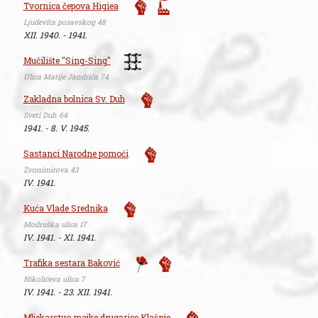
Tvornica čepova Higiea
Ljudevita posavskog 48
XII. 1940. - 1941.
Mučilište "Sing-Sing"
Ulica Matije Jandrića 74
Zakladna bolnica Sv. Duh
Sveti Duh 64
1941. - 8. V. 1945.
Sastanci Narodne pomoći
Zvonimirova 43
IV. 1941.
Kuća Vlade Srednika
Modruška ulica 17
IV. 1941. - XI. 1941.
Trafika sestara Baković
Nikolićeva ulica 7
IV. 1941. - 23. XII. 1941.
Mljekarstvo majke drugarice Klašnje