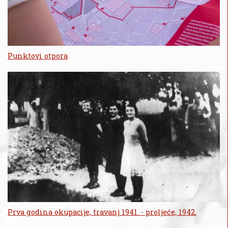
Punktovi otpora
Prva godina okupacije, travanj 1941. - proljeće, 1942.