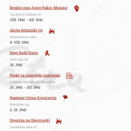
Ilegalni stan Anice Rakar-Magašić
Trg žrtava fašizma 15
VIII. 1941. - XII. 1941.
Akcija Botanički vrt
Runjaninova ulica
4. VIII. 1941.
Bijeg Nade Dimić
Sveti Duh 64
IX. 1941.
Punkt za raspodjelu materijala
Križanje Heinzelove i Martićeve
IX. 1941. - XII. 1941.
Hapšenje Vojina Kovačevića
Marulićev trg
2. IX. 1941.
Diverzija na Glavoj pošti
Jurušićeva ulica 13