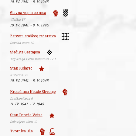
10. IV. 1941. - 8. V. 1945.
Glavna vojna bolnica
Vlaška 87
10. IV. 1941. - 8. V. 1945.
Zatvor ustaškog redarstva
Savska cesta 60
Sjedište Gestapoa
Trg kralja Petra Krešimira IV 1
Stan Kolarec
Kučerina 72
10. IV. 1941. - 8. V. 1945.
Krojačnica Nikole Slivonje
Draškovićeva 6
11. IV. 1941. - V. 1945.
Stan Deneša Vajsa
Solovljeva ulica 10
Tvornica ulja