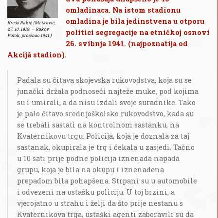
omladinaca. Na istom stadionu
omladina je bila jedinstvena u otporu
Krešo Rakić (Metković,
27. 10. 1919. — Rakov
politici segregacije na etničkoj osnovi
Potok, prosinac 1941.)
26. svibnja 1941. (najpoznatija od
Akcijâ stadion).
Padala su čitava skojevska rukovodstva, koja su se
junački držala podnoseći najteže muke, pod kojima
su i umirali, a da nisu izdali svoje suradnike. Tako
je palo čitavo srednjoškolsko rukovodstvo, kada su
se trebali sastati na kontrolnom sastanku, na
Kvaternikovu trgu. Policija, koja je doznala za taj
sastanak, okupirala je trg i čekala u zasjedi. Tačno
u 10 sati prije podne policija iznenada napada
grupu, koja je bila na okupu i iznenađena
prepadom bila pohapšena. Strpani su u automobile
i odvezeni na ustašku policiju. U toj brzini, a
vjerojatno u strahu i želji da što prije nestanu s
Kvaternikova trga, ustaški agenti zaboravili su da