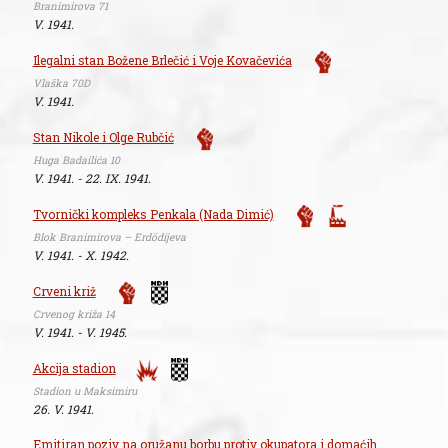
Branimirova 71
V. 1941.
Ilegalni stan Božene Brlečić i Voje Kovačevića
Vlaška 70D
V. 1941.
Stan Nikole i Olge Rubčić
Huga Badailića 10
V. 1941. - 22. IX. 1941.
Tvornički kompleks Penkala (Nada Dimić)
Blok Branimirova – Erdödijeva
V. 1941. - X. 1942.
Crveni križ
Crvenog križa 14
V. 1941. - V. 1945.
Akcija stadion
Stadion u Maksimiru
26. V. 1941.
Emitiran poziv na oružanu borbu protiv okupatora i domaćih