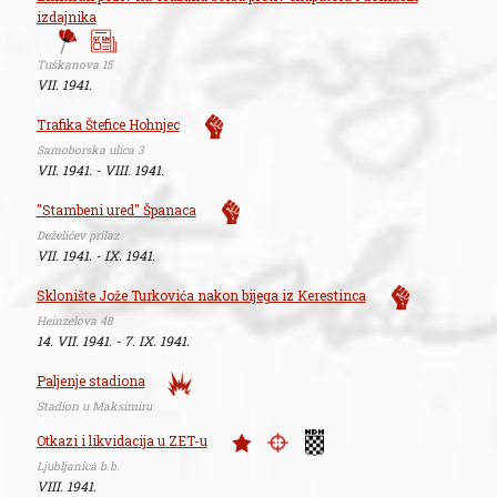
izdajnika
Tuškanova 15
VII. 1941.
Trafika Štefice Hohnjec
Samoborska ulica 3
VII. 1941. - VIII. 1941.
"Stambeni ured" Španaca
Deželićev prilaz
VII. 1941. - IX. 1941.
Sklonište Jože Turkovića nakon bijega iz Kerestinca
Heinzelova 48
14. VII. 1941. - 7. IX. 1941.
Paljenje stadiona
Stadion u Maksimiru
Otkazi i likvidacija u ZET-u
Ljubljanica b.b.
VIII. 1941.