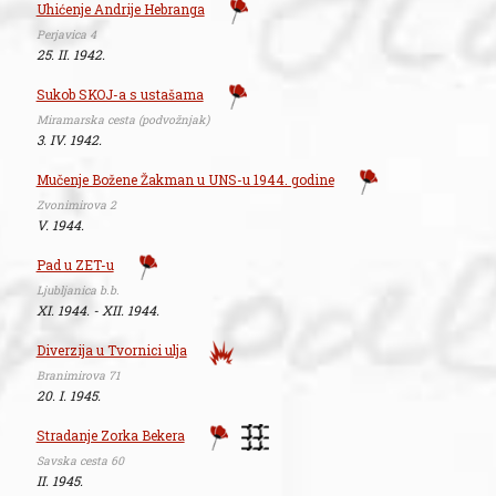
Uhićenje Andrije Hebranga
Perjavica 4
25. II. 1942.
Sukob SKOJ-a s ustašama
Miramarska cesta (podvožnjak)
3. IV. 1942.
Mučenje Božene Žakman u UNS-u 1944. godine
Zvonimirova 2
V. 1944.
Pad u ZET-u
Ljubljanica b.b.
XI. 1944. - XII. 1944.
Diverzija u Tvornici ulja
Branimirova 71
20. I. 1945.
Stradanje Zorka Bekera
Savska cesta 60
II. 1945.