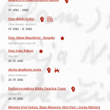
Tomašićeva
IV. 1941. - 1942.
Stan obitelji Gorkić
Ulica Baruna Jelačića 3
IV. 1941. - II. 1942.
Stan Jelene Manojlović - Bugarke
Hercegovačka ulica 65
Stan Anke Rakoci
Ilica 163
10. IV. 1941.
Akcija skupljanja oružja
Stara Peščenica
10. IV. 1941.
Radionica popluna Miška Patačića Crnog
Vlaška 92
10. IV. 1941.
Mučenja Ivice Gretića, Blaža Mesarića, Mire Paut i Josipa Matišiča