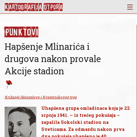
KArtoGrAFIJA OTPorA
Mapa
Punktovi
Punktovi
Slojevi
Hapšenje Mlinarića i
Novosti
drugova nakon provale
Publikacije
Akcije stadion
O nama
Križanje Heinzelove i Kvaternikovog trga
Uhapšena grupa omladinaca koja je 22.
srpnja 1941. – iz trećeg pokušaja –
zapalila Sokolski stadion na
Sveticama. Za odmazdu nakon prva
dva pokušaja uhapšeno je 40