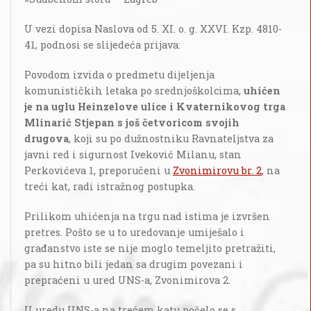
U vezi dopisa Naslova od 5. XI. o. g. XXVI. Kzp. 4810-
41, podnosi se slijedeća prijava:
Povodom izvida o predmetu dijeljenja
komunističkih letaka po srednjoškolcima,
uhićen
je na uglu Heinzelove ulice i Kvaternikovog trga
Mlinarić Stjepan s još četvoricom svojih
drugova
, koji su po dužnostniku Ravnateljstva za
javni red i sigurnost Iveković Milanu, stan
Perkovićeva 1, preporučeni u
Zvonimirovu br. 2
, na
treći kat, radi istražnog postupka.
Prilikom uhićenja na trgu nad istima je izvršen
pretres. Pošto se u to uredovanje umiješalo i
građanstvo iste se nije moglo temeljito pretražiti,
pa su hitno bili jedan sa drugim povezani i
prepraćeni u ured UNS-a, Zvonimirova 2.
U uredu UNS-a na trećem katu počelo se s