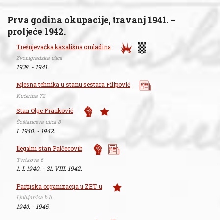
Prva godina okupacije, travanj 1941. –
proljeće 1942.
Trešnjevačka kazališna omladina
Zvonigradska ulica
1939. - 1941.
Mjesna tehnika u stanu sestara Filipović
Kučerina 72
Stan Olge Franković
Šoštarićeva ulica 8
I. 1940. - 1942.
Ilegalni stan Palčecovih
Tvrtkova 6
1. I. 1940. - 31. VIII. 1942.
Partijska organizacija u ZET-u
Ljubljanica b.b.
1940. - 1945.