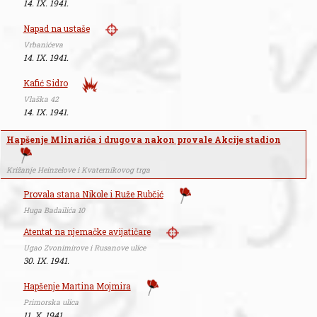
14. IX. 1941.
Napad na ustaše
Vrbanićeva
14. IX. 1941.
Kafić Sidro
Vlaška 42
14. IX. 1941.
Hapšenje Mlinarića i drugova nakon provale Akcije stadion
Križanje Heinzelove i Kvaternikovog trga
Provala stana Nikole i Ruže Rubčić
Huga Badailića 10
Atentat na njemačke avijatičare
Ugao Zvonimirove i Rusanove ulice
30. IX. 1941.
Hapšenje Martina Mojmira
Primorska ulica
11. X. 1941.