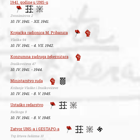
1941. godine u UNS-u
Zvonimirova 2
10. IV. 1941. - XII. 1941.
Krojačka radionica M. Pribanića
Vlaška 94
10. IV. 1941. - 4. VII. 1942.
Konzumna zadruga željezničara
Draškovićeva 47
10. IV. 1941. - 1944.
Ministarstvo ruda
Križanje Vlaške i Draškovićeve
10. IV. 1941. - 8. V. 1945.
Ustaško redarstvo
Račkoga 9
10. IV. 1941. - 8. V. 1945.
Zatvor UNS-a i GESTAPO-a
Trg žrtava fašizma 10