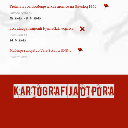
Tretman i oslobođenje iz kaznionice na Savskoj 1945.
Savska cesta 60
III. 1945. - 8. V. 1945.
Likvidacija ranjenih Njemačkih vojnika
Sveti Duh 64
14. V. 1945.
Mučenje i ubojstvo Vere Solar u UNS-u
Zvonimirova 2