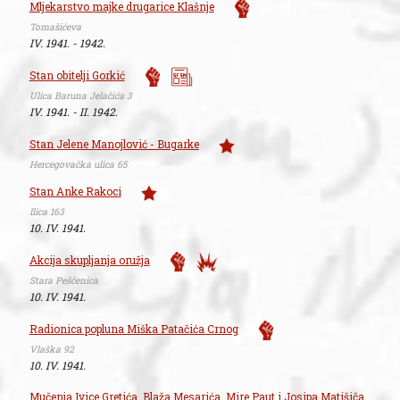
Mljekarstvo majke drugarice Klašnje
Tomašićeva
IV. 1941. - 1942.
Stan obitelji Gorkić
Ulica Baruna Jelačića 3
IV. 1941. - II. 1942.
Stan Jelene Manojlović - Bugarke
Hercegovačka ulica 65
Stan Anke Rakoci
Ilica 163
10. IV. 1941.
Akcija skupljanja oružja
Stara Peščenica
10. IV. 1941.
Radionica popluna Miška Patačića Crnog
Vlaška 92
10. IV. 1941.
Mučenja Ivice Gretića, Blaža Mesarića, Mire Paut i Josipa Matišiča