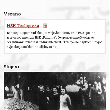
Vezano
HŠK Trešnjevka
Današnji Nogometni klub „Trešnjevka“ osnovan je 1926. godine,
isprva pod imenom HŠK „Panonia“. Okupljao je mnoštvo lijevo
orijentiranih mladih iz radničkih obitelji Trešnjevke. Tijekom Drugog
svjetskog rata klub je sudjelovao na...
Slojevi