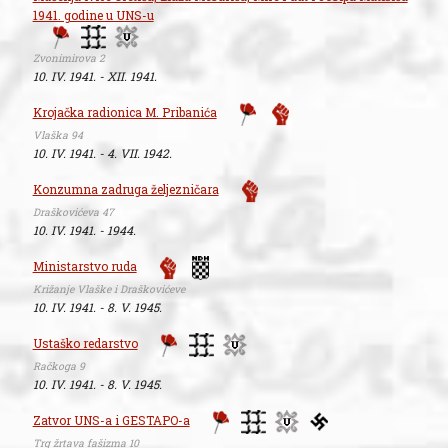
1941. godine u UNS-u
Zvonimirova 2
10. IV. 1941. - XII. 1941.
Krojačka radionica M. Pribanića
Vlaška 94
10. IV. 1941. - 4. VII. 1942.
Konzumna zadruga željezničara
Draškovićeva 47
10. IV. 1941. - 1944.
Ministarstvo ruda
Križanje Vlaške i Draškovićeve
10. IV. 1941. - 8. V. 1945.
Ustaško redarstvo
Račkoga 9
10. IV. 1941. - 8. V. 1945.
Zatvor UNS-a i GESTAPO-a
Trg žrtava fašizma 10