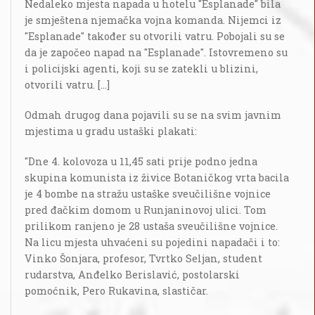
Nedaleko mjesta napada u hotelu "Esplanade" bila
je smještena njemačka vojna komanda. Nijemci iz
"Esplanade" također su otvorili vatru. Pobojali su se
da je započeo napad na "Esplanade". Istovremeno su
i policijski agenti, koji su se zatekli u blizini,
otvorili vatru. [...]
Odmah drugog dana pojavili su se na svim javnim
mjestima u gradu ustaški plakati:
"Dne 4. kolovoza u 11,45 sati prije podno jedna
skupina komunista iz živice Botaničkog vrta bacila
je 4 bombe na stražu ustaške sveučilišne vojnice
pred đačkim domom u Runjaninovoj ulici. Tom
prilikom ranjeno je 28 ustaša sveučilišne vojnice.
Na licu mjesta uhvaćeni su pojedini napadači i to:
Vinko Šonjara, profesor, Tvrtko Seljan, student
rudarstva, Anđelko Berislavić, postolarski
pomoćnik, Pero Rukavina, slastičar.