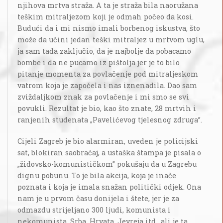
njihova mrtva straža. A ta je straža bila naoružana
teškim mitraljezom koji je odmah počeo da kosi.
Budući da i mi nismo imali borbenog iskustva, što
može da učini jedan teški mitraljez u mrtvom uglu,
ja sam tada zaključio, da je najbolje da pobacamo
bombe i da ne pucamo iz pištolja jer je to bilo
pitanje momenta za povlačenje pod mitraljeskom
vatrom koja je započela i nas iznenadila. Dao sam
zviždaljkom znak za povlačenje i mi smo se svi
povukli. Rezultat je bio, kao što znate, 28 mrtvih i
ranjenih studenata „Pavelićevog tjelesnog zdruga”.
Cijeli Zagreb je bio alarmiran, uveden je policijski
sat, blokiran saobraćaj, a ustaška štampa je pisala o
„židovsko-komunističkom” pokušaju da u Zagrebu
dignu pobunu. To je bila akcija, koja je inače
poznata i koja je imala snažan politički odjek. Ona
nam je u prvom času donijela i štete, jer je za
odmazdu strijeljano 300 ljudi, komunista i
nekomunista, Srba, Hrvata, Jevreja itd., ali je ta