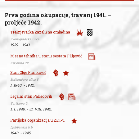
Prva godina okupacije, travanj 1941. –
proljeće 1942.
Trešnjevačka kazališna omladina
Zvonigradska ulica
1939. - 1941.
Mjesna tehnika u stanu sestara Filipović
Kučerina 72
Stan Olge Franković
Šoštarićeva ulica 8
I. 1940. - 1942.
Ilegalni stan Palčecovih
Tvrtkova 6
1. I. 1940. - 31. VIII. 1942.
Partijska organizacija u ZET-u
Ljubljanica b.b.
1940. - 1945.