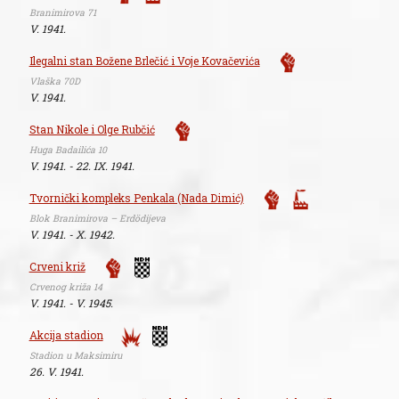
Branimirova 71
V. 1941.
Ilegalni stan Božene Brlečić i Voje Kovačevića
Vlaška 70D
V. 1941.
Stan Nikole i Olge Rubčić
Huga Badailića 10
V. 1941. - 22. IX. 1941.
Tvornički kompleks Penkala (Nada Dimić)
Blok Branimirova – Erdödijeva
V. 1941. - X. 1942.
Crveni križ
Crvenog križa 14
V. 1941. - V. 1945.
Akcija stadion
Stadion u Maksimiru
26. V. 1941.