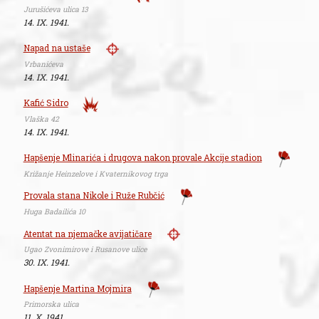
Jurušićeva ulica 13
14. IX. 1941.
Napad na ustaše
Vrbanićeva
14. IX. 1941.
Kafić Sidro
Vlaška 42
14. IX. 1941.
Hapšenje Mlinarića i drugova nakon provale Akcije stadion
Križanje Heinzelove i Kvaternikovog trga
Provala stana Nikole i Ruže Rubčić
Huga Badailića 10
Atentat na njemačke avijatičare
Ugao Zvonimirove i Rusanove ulice
30. IX. 1941.
Hapšenje Martina Mojmira
Primorska ulica
11. X. 1941.