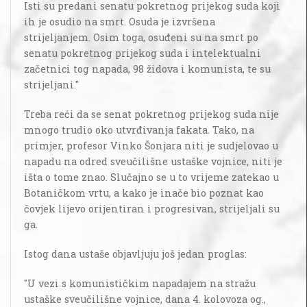
Isti su predani senatu pokretnog prijekog suda koji
ih je osudio na smrt. Osuda je izvršena
strijeljanjem. Osim toga, osuđeni su na smrt po
senatu pokretnog prijekog suda i intelektualni
začetnici tog napada, 98 židova i komunista, te su
strijeljani."
Treba reći da se senat pokretnog prijekog suda nije
mnogo trudio oko utvrđivanja fakata. Tako, na
primjer, profesor Vinko Šonjara niti je sudjelovao u
napadu na odred sveučilišne ustaške vojnice, niti je
išta o tome znao. Slučajno se u to vrijeme zatekao u
Botaničkom vrtu, a kako je inače bio poznat kao
čovjek lijevo orijentiran i progresivan, strijeljali su
ga.
Istog dana ustaše objavljuju još jedan proglas:
"U vezi s komunističkim napadajem na stražu
ustaške sveučilišne vojnice, dana 4. kolovoza og.,