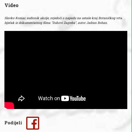
Video
Slavko Komar, sudionik akcije, svjedoči o napadu na ustaše kraj Botaničkog vrta.
Isječak iz dokumentarnog filma "Duhovi Zagreba", autor Jadran Boban.
Podijeli