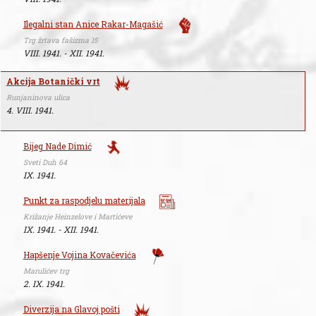
Ilegalni stan Anice Rakar-Magašić
Trg žrtava fašizma 15
VIII. 1941. - XII. 1941.
Akcija Botanički vrt
Runjaninova ulica
4. VIII. 1941.
Bijeg Nade Dimić
Sveti Duh 64
IX. 1941.
Punkt za raspodjelu materijala
Križanje Heinzelove i Martićeve
IX. 1941. - XII. 1941.
Hapšenje Vojina Kovačevića
Marulićev trg
2. IX. 1941.
Diverzija na Glavoj pošti