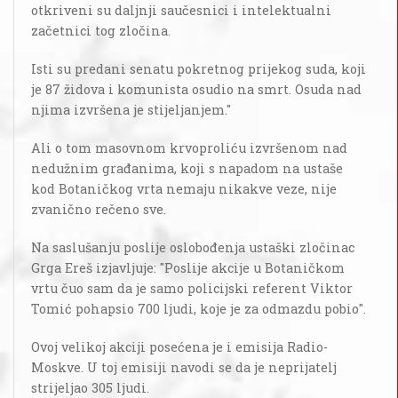
otkriveni su daljnji saučesnici i intelektualni
začetnici tog zločina.
Isti su predani senatu pokretnog prijekog suda, koji
je 87 židova i komunista osudio na smrt. Osuda nad
njima izvršena je stijeljanjem."
Ali o tom masovnom krvoproliću izvršenom nad
nedužnim građanima, koji s napadom na ustaše
kod Botaničkog vrta nemaju nikakve veze, nije
zvanično rečeno sve.
Na saslušanju poslije oslobođenja ustaški zločinac
Grga Ereš izjavljuje: "Poslije akcije u Botaničkom
vrtu čuo sam da je samo policijski referent Viktor
Tomić pohapsio 700 ljudi, koje je za odmazdu pobio".
Ovoj velikoj akciji posećena je i emisija Radio-
Moskve. U toj emisiji navodi se da je neprijatelj
strijeljao 305 ljudi.