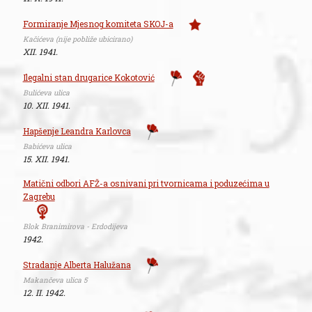
Formiranje Mjesnog komiteta SKOJ-a
Kačićeva (nije pobliže ubicirano)
XII. 1941.
Ilegalni stan drugarice Kokotović
Bulićeva ulica
10. XII. 1941.
Hapšenje Leandra Karlovca
Babićeva ulica
15. XII. 1941.
Matični odbori AFŽ-a osnivani pri tvornicama i poduzećima u
Zagrebu
Blok Branimirova - Erdodijeva
1942.
Stradanje Alberta Halužana
Makančeva ulica 5
12. II. 1942.