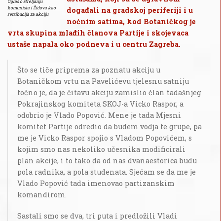
Oglas o streljanju
komunista i Židova kao
događali na gradskoj periferiji i u
retribucija za akciju
noćnim satima, kod Botaničkog je
vrta skupina mlađih članova Partije i skojevaca
ustaše napala oko podneva i u centru Zagreba.
Što se tiče priprema za poznatu akciju u
Botaničkom vrtu na Pavelićevu tjelesnu satniju
točno je, da je čitavu akciju zamislio član tadašnjeg
Pokrajinskog komiteta SKOJ-a Vicko Raspor, a
odobrio je Vlado Popović. Mene je tada Mjesni
komitet Partije odredio da budem vodja te grupe, pa
me je Vicko Raspor spojio s Vladom Popovićem, s
kojim smo nas nekoliko učesnika modificirali
plan akcije, i to tako da od nas dvanaestorica budu
pola radnika, a pola studenata. Sjećam se da me je
Vlado Popović tada imenovao partizanskim
komandirom.
Sastali smo se dva, tri puta i predložili Vladi