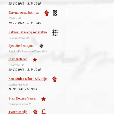
10. IV. 1941. - 8. V. 1945.
Glavna vojna bolnica
Vlaška 87
10. IV. 1941. - 8. V. 1945.
Zatvor ustaškog redarstva
Savska cesta 60
Sjedište Gestapoa
Trg kralja Petra Krešimira IV 1
Stan Kolarec
Kučerina 72
10. IV. 1941. - 8. V. 1945.
Krojačnica Nikole Slivonje
Draškovićeva 6
11. IV. 1941. - V. 1945.
Stan Deneša Vajsa
Solovljeva ulica 10
Tvornica ulja