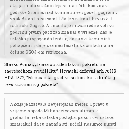
akcija imala snažno dejstvo naročito kao znak
podrške Srbima, nad kojima su već počeli pogromi,
znak da oni nisu sami i da je s njima i hrvatski i
radnički Zagreb. A značila je i izvanredno veliku
podršku prvim partizanima baš u vrijeme, kad je
ustaška propaganda tvrdila, da su svi komunisti
pohapšeni i da je sva nacifašistička omladina na
čelu sa SKOJ-em razjurena.
Slavko Komar, „Izjava o studentskom pokretu na
zagrebačkom sveučilištu”, Hrvatski državni arhiv, HR-
HDA-1372, "Memoarsko gradivo sudionika radničkog i
revolucionarnog pokreta".
Akcija je izazvala nevjerojatan metež. Upravo u
vrijeme napada Mihanovićevom ulicom je
prolazila neka ustaška postojba, pa su i ovi ustaše,
smatrajući da su napadnuti, počeli nasumce pucati.