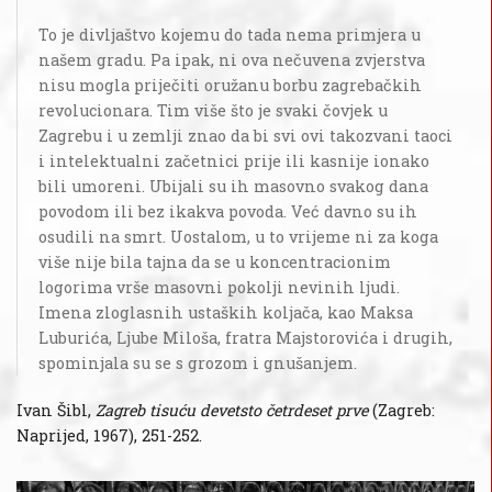
To je divljaštvo kojemu do tada nema primjera u
našem gradu. Pa ipak, ni ova nečuvena zvjerstva
nisu mogla priječiti oružanu borbu zagrebačkih
revolucionara. Tim više što je svaki čovjek u
Zagrebu i u zemlji znao da bi svi ovi takozvani taoci
i intelektualni začetnici prije ili kasnije ionako
bili umoreni. Ubijali su ih masovno svakog dana
povodom ili bez ikakva povoda. Već davno su ih
osudili na smrt. Uostalom, u to vrijeme ni za koga
više nije bila tajna da se u koncentracionim
logorima vrše masovni pokolji nevinih ljudi.
Imena zloglasnih ustaških koljača, kao Maksa
Luburića, Ljube Miloša, fratra Majstorovića i drugih,
spominjala su se s grozom i gnušanjem.
Ivan Šibl,
Zagreb tisuću devetsto četrdeset prve
(Zagreb:
Naprijed, 1967), 251-252.