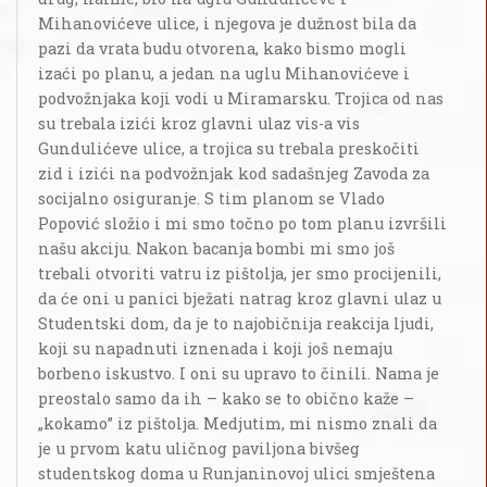
Mihanovićeve ulice, i njegova je dužnost bila da
pazi da vrata budu otvorena, kako bismo mogli
izaći po planu, a jedan na uglu Mihanovićeve i
podvožnjaka koji vodi u Miramarsku. Trojica od nas
su trebala izići kroz glavni ulaz vis-a vis
Gundulićeve ulice, a trojica su trebala preskočiti
zid i izići na podvožnjak kod sadašnjeg Zavoda za
socijalno osiguranje. S tim planom se Vlado
Popović složio i mi smo točno po tom planu izvršili
našu akciju. Nakon bacanja bombi mi smo još
trebali otvoriti vatru iz pištolja, jer smo procijenili,
da će oni u panici bježati natrag kroz glavni ulaz u
Studentski dom, da je to najobičnija reakcija ljudi,
koji su napadnuti iznenada i koji još nemaju
borbeno iskustvo. I oni su upravo to činili. Nama je
preostalo samo da ih – kako se to obično kaže –
„kokamo” iz pištolja. Medjutim, mi nismo znali da
je u prvom katu uličnog paviljona bivšeg
studentskog doma u Runjaninovoj ulici smještena