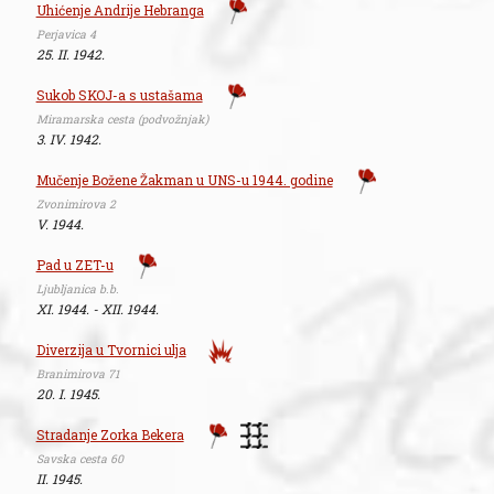
Uhićenje Andrije Hebranga
Perjavica 4
25. II. 1942.
Sukob SKOJ-a s ustašama
Miramarska cesta (podvožnjak)
3. IV. 1942.
Mučenje Božene Žakman u UNS-u 1944. godine
Zvonimirova 2
V. 1944.
Pad u ZET-u
Ljubljanica b.b.
XI. 1944. - XII. 1944.
Diverzija u Tvornici ulja
Branimirova 71
20. I. 1945.
Stradanje Zorka Bekera
Savska cesta 60
II. 1945.