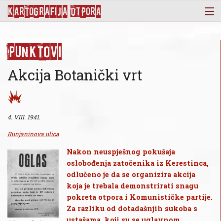
KArtoGrAFIJA OTPorA
Mapa
Punktovi
Punktovi
Slojevi
Akcija Botanički vrt
Novosti
Publikacije
O nama
4. VIII. 1941.
Runjaninova ulica
Nakon neuspješnog pokušaja
oslobođenja zatočenika iz Kerestinca,
odlučeno je da se organizira akcija
koja je trebala demonstrirati snagu
pokreta otpora i Komunističke partije.
Za razliku od dotadašnjih sukoba s
ustašama, koji su se uglavnom