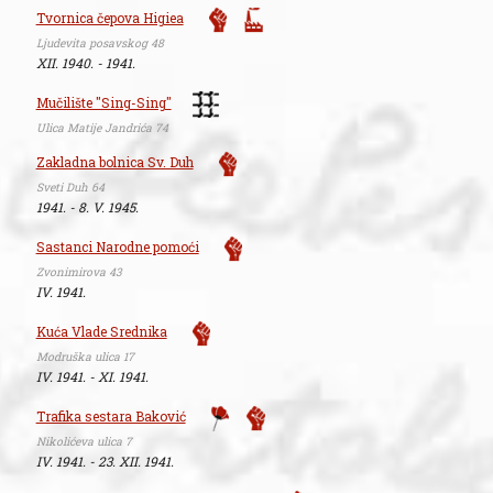
Tvornica čepova Higiea
Ljudevita posavskog 48
XII. 1940. - 1941.
Mučilište "Sing-Sing"
Ulica Matije Jandrića 74
Zakladna bolnica Sv. Duh
Sveti Duh 64
1941. - 8. V. 1945.
Sastanci Narodne pomoći
Zvonimirova 43
IV. 1941.
Kuća Vlade Srednika
Modruška ulica 17
IV. 1941. - XI. 1941.
Trafika sestara Baković
Nikolićeva ulica 7
IV. 1941. - 23. XII. 1941.