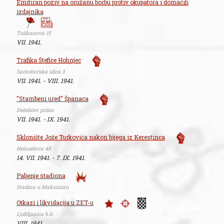
Emitiran poziv na oružanu borbu protiv okupatora i domaćih
izdajnika
Tuškanova 15
VII. 1941.
Trafika Štefice Hohnjec
Samoborska ulica 3
VII. 1941. - VIII. 1941.
"Stambeni ured" Španaca
Deželićev prilaz
VII. 1941. - IX. 1941.
Sklonište Jože Turkovića nakon bijega iz Kerestinca
Heinzelova 48
14. VII. 1941. - 7. IX. 1941.
Paljenje stadiona
Stadion u Maksimiru
Otkazi i likvidacija u ZET-u
Ljubljanica b.b.
VIII. 1941.