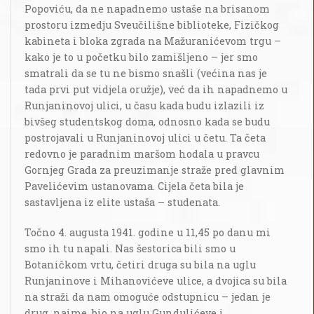
Popoviću, da ne napadnemo ustaše na brisanom
prostoru izmedju Sveučilišne biblioteke, Fizičkog
kabineta i bloka zgrada na Mažuranićevom trgu –
kako je to u početku bilo zamišljeno – jer smo
smatrali da se tu ne bismo snašli (većina nas je
tada prvi put vidjela oružje), već da ih napadnemo u
Runjaninovoj ulici, u času kada budu izlazili iz
bivšeg studentskog doma, odnosno kada se budu
postrojavali u Runjaninovoj ulici u četu. Ta četa
redovno je paradnim maršom hodala u pravcu
Gornjeg Grada za preuzimanje straže pred glavnim
Pavelićevim ustanovama. Cijela četa bila je
sastavljena iz elite ustaša – studenata.
Točno 4. augusta 1941. godine u 11,45 po danu mi
smo ih tu napali. Nas šestorica bili smo u
Botaničkom vrtu, četiri druga su bila na uglu
Runjaninove i Mihanovićeve ulice, a dvojica su bila
na straži da nam omoguće odstupnicu – jedan je
drug, naime, bio na uglu Gundulićeve i