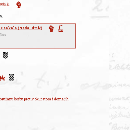
Rubčić
41.
 Penkala (Nada Dimić)
jeva
oružanu borbu protiv okupatora i domaćih