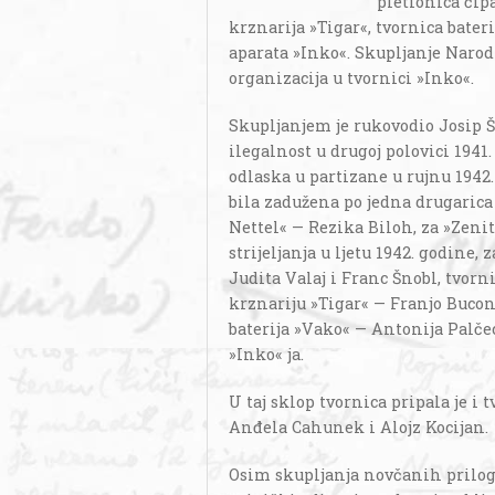
pletionica čipa
krznarija »Tigar«, tvornica bater
aparata »Inko«. Skupljanje Narod
organizacija u tvornici »Inko«.
Skupljanjem je rukovodio Josip 
ilegalnost u drugoj polovici 1941
odlaska u partizane u rujnu 1942. 
bila zadužena po jedna drugarica i
Nettel« — Rezika Biloh, za »Zenit
strijeljanja u ljetu 1942. godine,
Judita Valaj i Franc Šnobl, tvorn
krznariju »Tigar« — Franjo Buconji
baterija »Vako« — Antonija Palčec
»Inko« ja.
U taj sklop tvornica pripala je i 
Anđela Cahunek i Alojz Kocijan.
Osim skupljanja novčanih priloga