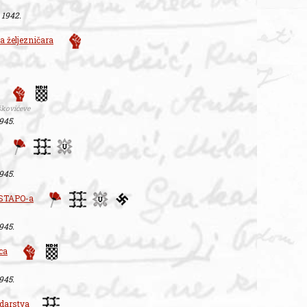
. 1942.
 željezničara
škovićeve
1945.
1945.
ESTAPO-a
1945.
ca
1945.
edarstva