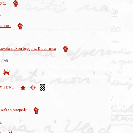
njec
1.
panaca
kovića nakon bijega iz Kerestinca
. 1941.
a u ZET-u
e Rakar-Magašić
1.
t