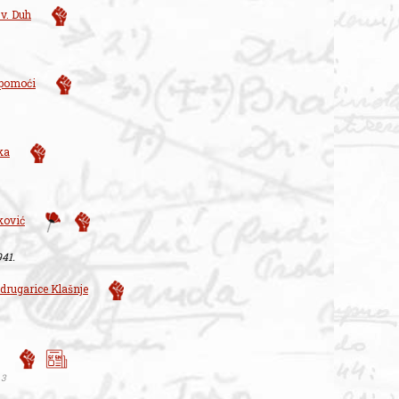
v. Duh
 pomoći
ka
ković
941.
drugarice Klašnje
 3