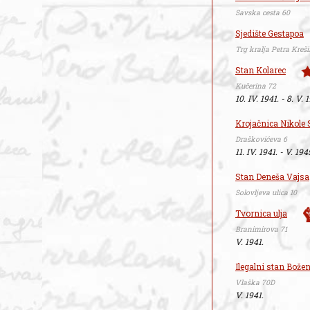
Savska cesta 60
Sjedište Gestapoa
Trg kralja Petra Kreši
Stan Kolarec
Kučerina 72
10. IV. 1941. - 8. V. 
Krojačnica Nikole 
Draškovićeva 6
11. IV. 1941. - V. 194
Stan Deneša Vajsa
Solovljeva ulica 10
Tvornica ulja
Branimirova 71
V. 1941.
Ilegalni stan Božen
Vlaška 70D
V. 1941.