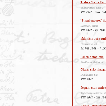
Trafika Štefice Hoh
Samoborska ulica 3
VII. 1941. - VIII. 194
"Stambeni ured" Š
Deželićev prilaz
VII. 1941. - IX. 1941.
Sklonište Jože Tur
Heinzelova 48
14. VII. 1941. - 7. IX
Paljenje stadiona
Stadion u Maksimiru
Otkazi i likvidacij
Ljubljanica b.b.
VIII. 1941.
Ilegalni stan Anic
Trg žrtava fašizma 15
VIII. 1941. - XII. 194
Akcija Botanički vr