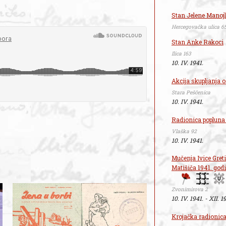
Stan Jelene Manojl
Hercegovačka ulica 6
Stan Anke Rakoci
Ilica 163
10. IV. 1941.
Akcija skupljanja o
Stara Peščenica
10. IV. 1941.
Radionica popluna
Vlaška 92
10. IV. 1941.
Mučenja Ivice Greti
Matišiča 1941. god
Zvonimirova 2
10. IV. 1941. - XII. 1
Krojačka radionica