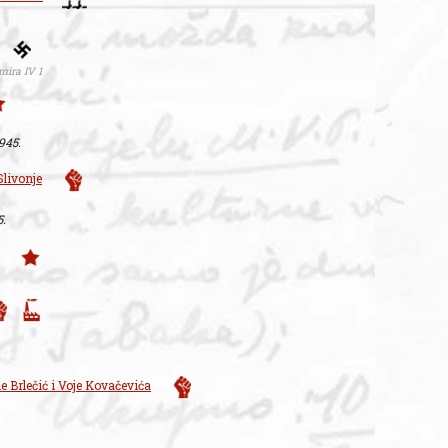
mira IV 1
1945.
Slivonje
5.
e Brlečić i Voje Kovačevića