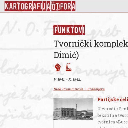
KArtoGrAFIJA OTPorA
Punktovi
Tvornički komplek
Dimić)
V. 1941. - X. 1942.
Blok Branimirova – Erdödijeva
Partijske ćel
U zgradi »Penka
tekstilna tvor
tvornica »Bure