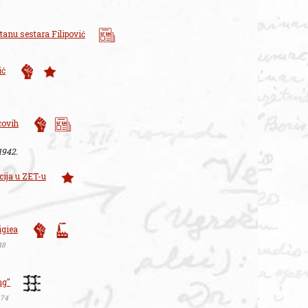
tanu sestara Filipović
ić
covih
 1942.
cija u ZET-u
igiea
48
ng"
 74