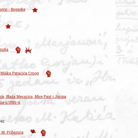
ović - Bugarke
5
ružja
 Miška Patačića Crnog
ća, Blaža Mesarića, Mire Paut i Josipa
ine u UNS-u
941.
 M. Pribanića