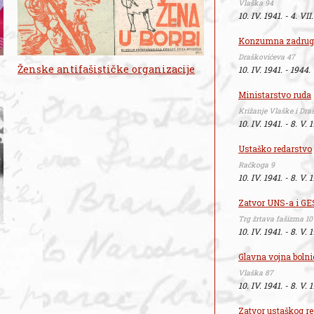
Vlaška 94
10. IV. 1941. - 4. VII
Konzumna zadruga
Draškovićeva 47
Ženske antifašističke organizacije
10. IV. 1941. - 1944.
Ministarstvo ruda
Križanje Vlaške i Dra
10. IV. 1941. - 8. V. 
Ustaško redarstvo
Račkoga 9
10. IV. 1941. - 8. V. 
Zatvor UNS-a i G
Trg žrtava fašizma 10
10. IV. 1941. - 8. V. 
Glavna vojna bolni
Vlaška 87
10. IV. 1941. - 8. V. 
Zatvor ustaškog r