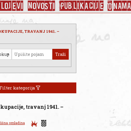
Slojevi
Novosti
Publikacije
O nama
KUPACIJE, TRAVANJ 1941. –
Traži
Filter kategorija
kupacije, travanj 1941. –
lišna omladina