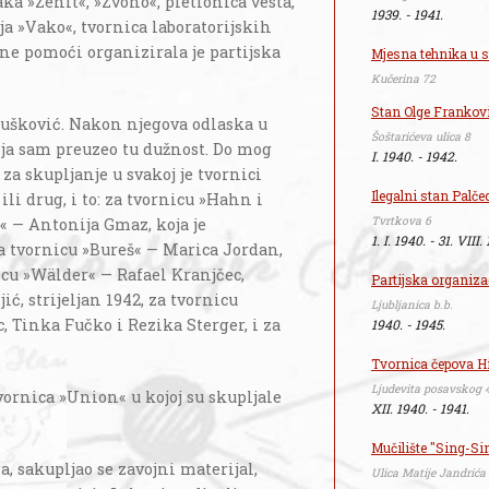
ka »Zenit«, »Zvono«, pletionica vesta,
1939. - 1941.
ija »Vako«, tvornica laboratorijskih
ne pomoći organizirala je partijska
Mjesna tehnika u s
Kučerina 72
Stan Olge Frankov
Šušković. Nakon njegova odlaska u
Šoštarićeva ulica 8
. ja sam preuzeo tu dužnost. Do mog
I. 1940. - 1942.
za skupljanje u svakoj je tvornici
Ilegalni stan Palče
li drug, i to: za tvornicu »Hahn i
Tvrtkova 6
« — Antonija Gmaz, koja je
1. I. 1940. - 31. VIII.
 za tvornicu »Bureš« — Marica Jordan,
icu »Wälder« — Rafael Kranjčec,
Partijska organiza
ć, strijeljan 1942, za tvornicu
Ljubljanica b.b.
, Tinka Fučko i Rezika Sterger, i za
1940. - 1945.
Tvornica čepova H
Ljudevita posavskog 
tvornica »Union« u kojoj su skupljale
XII. 1940. - 1941.
Mučilište "Sing-Si
, sakupljao se zavojni materijal,
Ulica Matije Jandrića