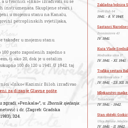
 a u tvornici »Inko« izrađivali su se
Zakladna bolnica S
kih instrumenata. Skupljene stvari i
Sveti Duh 64
anjeni u mojemu stanu na Kanalu,
1941. - 8. V. 1945.
rgovini petroplinskih svjetiljaka,
Sastanci Narodne
Zvonimirova 43
IV. 1941.
se također u mojemu stanu.
Kuća Vlade Sredni
o 100 posto zaposlenih zajedno s
Modruška ulica 17
, tj. oko 20, dok je u ostalim
IV. 1941. - XI. 1941.
ukupno 100 do 120 u 1941. U 1942. taj
Trafika sestara Ba
Nikolićeva ulica 7
IV. 1941. - 23. XII. 1
ornici »Inko« Kazimir Biloh izrađivao
jeni za dizanje Glavne pošte
.
Mljekarstvo majke 
Tomašićeva
 zgradi »Penkala«”, u:
Zbornik sjećanja:
IV. 1941. - 1942.
hmetović i dr. (Zagreb: Gradska
Stan obitelji Gorkić
983), 324.
Ulica Baruna Jelačića
IV. 1941. - II. 1942.