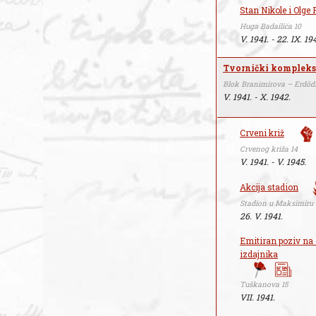
Stan Nikole i Olge 
Huga Badailića 10
V. 1941. - 22. IX. 19
Tvornički kompleks
Blok Branimirova – Erdödi
V. 1941. - X. 1942.
Crveni križ
Crvenog križa 14
V. 1941. - V. 1945.
Akcija stadion
Stadion u Maksimiru
26. V. 1941.
Emitiran poziv na 
izdajnika
Tuškanova 15
VII. 1941.