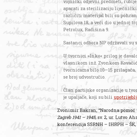
vojnički odjevni predmeti, rublje,
aparati za sterilizaciju liječnič
različiti materijal bili su pohr
Supilova 18, a veći dio u jednoj t
Petrolux, Radišina 9.
Sastanci odbora NP održavali su 
U tvornici »Inko« prilog je daval
vlasnikom inž. Zvonkom Kovačićem
tvornicama bilo 10—15 prilagača, 
se broj udvostručio.
Član partijske organizacije u tv
je upaljače, koji su bili
upotrijebl
Zvonimir Bakran, “Narodna pomoć u
Zagreb 1941 – 1945
, sv. 2, ur. Lutvo A
konferencija SSRNH – IHRPH – ŠK, 1