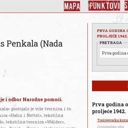
Punktovi
Mapa
PRVA GODINA O
PROLJEĆE 1942.
s Penkala (Nada
PRETRAGA
ije i odbor Narodne pomoći.
Prva godina o
la« postojalo je više tvornica, i to:
proljeće 1942.
nica »Hahn i Nettel«, tekstilna
Trešnjevačka kaza
š«, tekstilna tvornica »Wälder«,
Zvonigradska ulica