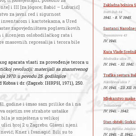
o], II [obavještajni, posebno za
Zakladna bolnica S
e] i III [za logore; Babić – Luburić]
Sveti Duh 64
stvo za javni red i sigurnost
1941. - 8. V. 1945.
, inventarom i kartotekama, a Ured
 sastav zapovjedništava poglavnikovih
Sastanci Narodne
em i širenjem oslobodilačkog rata i
Zvonimirova 43
IV. 1941.
jere masovnih represalija i terora bile
Kuća Vlade Sredni
Modruška ulica 17
kog aparata vlasti za provođenje terora u
IV. 1941. - XI. 1941.
tičkoj revoluciji: materijali sa znanstvenog
Trafika sestara Ba
nja 1970. u povodu 25. godišnjice
Nikolićeva ulica 7
ld Kobsa i dr. (Zagreb: IHRPH, 1971), 250.
IV. 1941. - 23. XII. 1
Mljekarstvo majke 
1. godine i imao sam prilike da i na
Tomašićeva
a osjetim sve strahote ustaške
IV. 1941. - 1942.
 bila je smještena u velikoj
Stan obitelji Gorkić
ulici broj 2 u Zagrebu. Glavni njeni
Ulica Baruna Jelačića
inović, Knez i Ivanagić. Bili su to
IV. 1941. - II. 1942.