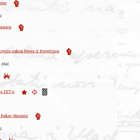
njec
1.
panaca
kovića nakon bijega iz Kerestinca
. 1941.
a u ZET-u
e Rakar-Magašić
1.
t