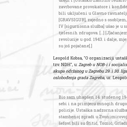
uredi I [Ustaško/Zaštitno redarstv
zavrbovane provokatore i konfident
bili uključeni u Glavno ravnatelj
[GRAVSIGUR], zajedno s osobljem
IV [sigurnosna služba] ušao je u
tjelesnih zdrugova. [...] [J]ačanj
revolucije u god. 1943. i dalje, m
su još pojačane[.]
Leopold Kobsa, "O organizaciji ustaš
tzv. NDH", u:
Zagreb u NOB-i i socijalis
skupa održanog u Zagrebu 29. i 30. lip
oslobođenja grada Zagreba
, ur. Leopo
Bio sam uhapšen 14. studenog 194
sebi i na primjeru mnogih drugov
policije. Ustaška nadzorna služba
stambenoj zgradi u Zvonimirovoj 
šefovi bili su Štitić, Tomić, Grlad