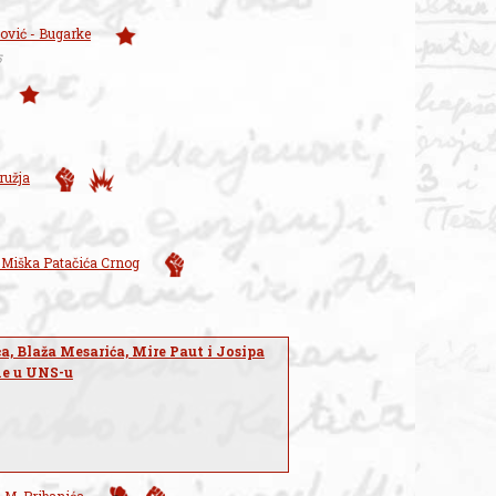
ović - Bugarke
5
ružja
 Miška Patačića Crnog
a, Blaža Mesarića, Mire Paut i Josipa
ne u UNS-u