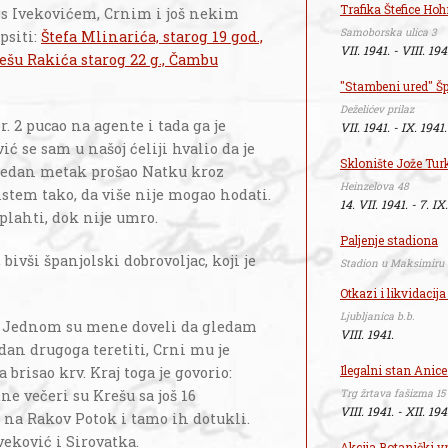
Trafika Štefice Hoh
 s Ivekovićem, Crnim i još nekim
Samoborska ulica 3
psiti:
Štefa Mlinarića, starog 19 god.,
VII. 1941. - VIII. 194
rešu Rakića starog 22 g., Čambu
"Stambeni ured" Š
Deželićev prilaz
. 2 pucao na agente i tada ga je
VII. 1941. - IX. 1941.
ić se sam u našoj ćeliji hvalio da je
Sklonište Jože Tur
e jedan metak prošao Natku kroz
Heinzelova 48
istem tako, da više nije mogao hodati.
14. VII. 1941. - 7. IX
plahti, dok nije umro.
Paljenje stadiona
, bivši španjolski dobrovoljac, koji je
Stadion u Maksimiru
Otkazi i likvidacij
Ljubljanica b.b.
ća. Jednom su mene doveli da gledam
VIII. 1941.
dan drugoga teretiti, Crni mu je
Ilegalni stan Anic
 brisao krv. Kraj toga je govorio:
Trg žrtava fašizma 15
ne večeri su Krešu sa još 16
VIII. 1941. - XII. 194
na Rakov Potok i tamo ih dotukli.
eković i Sirovatka.
Akcija Botanički vr