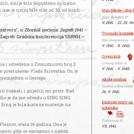
ziti, a nije bilo dopušteno ni njeno
 nas je u njoj bilo više od 30, od kojih
Stan Nikole i Olge 
Huga Badailića 10
V. 1941. - 22. IX. 19
zatvoru", u:
Zbornik sjećanja: Zagreb 1941 –
Tvornički komplek
r. (Zagreb: Gradska konferencija SSRNH –
Blok Branimirova – E
V. 1941. - X. 1942.
Crveni križ
Crvenog križa 14
ena i odvedena u Zvonimirovu broj 2
V. 1941. - V. 1945.
je preslušavao Vlado Sirovatka. On je
o premješten u Gestapo.
Akcija stadion
Stadion u Maksimiru
i ćuškali i gnječili mi prste. Kad
26. V. 1941.
edio je da me odvedu u SING SING
Emitiran poziv na 
. Sing je bila kuća za mučenje na
izdajnika
Tuškanova 15
lesner, stara 16 godina. Ona je
VII. 1941.
jesto gdje se sastajemo s našim