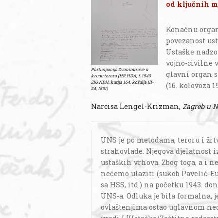
od ključnih mj
Konačnu organ
povezanost ust
Ustaške nadzo
vojno-civilne v
Participacija Zvonimirove u
glavni organ s
krugu terora (HR HDA, f. 1549
ZIG NDH, kutija 164, košulja III-
(16. kolovoza 1
24, 1591)
Narcisa Lengel-Krizman,
Zagreb u 
UNS je po metodama, teroru i žrt
strahovlade. Njegova djelatnost iz
ustaških vrhova. Zbog toga, a i n
nećemo ulaziti (sukob Pavelić-E
sa HSS, itd.) na početku 1943. do
UNS-a. Odluka je bila formalna, j
ovlaštenjima ostao uglavnom nedir