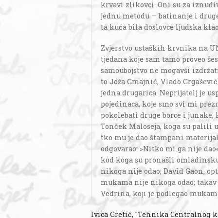
krvavi zlikovci. Oni su za iznuđ
jednu metodu — batinanje i druge
ta kuća bila doslovce ljudska kla
Zvjerstvo ustaških krvnika na UN
tjedana koje sam tamo proveo šest
samoubojstvo ne mogavši izdržati
to Joža Gmajnić, Vlado Grgašević,
jedna drugarica. Neprijatelj je u
pojedinaca, koje smo svi mi prezr
pokolebati druge borce i junake, 
Tonček Maloseja, koga su palili u
tko mu je dao štampani materijal 
odgovarao: »Nitko mi ga nije dao
kod koga su pronašli omladinsku 
nikoga nije odao; David Gaon, op
mukama nije nikoga odao; takav j
Vedrina, koji je podlegao mukama,
Ivica Gretić, "Tehnika Centralnog 