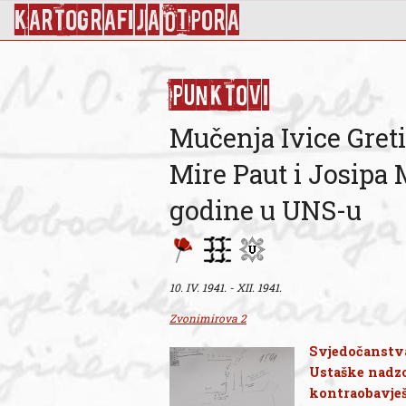
KArtoGrAFIJA OTPorA
Punktovi
Mučenja Ivice Greti
Mire Paut i Josipa 
godine u UNS-u
10. IV. 1941. - XII. 1941.
Zvonimirova 2
Svjedočanstva
Ustaške nadzo
kontraobavješ