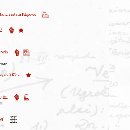
tanu sestara Filipović
ić
covih
 1942.
cija u ZET-u
igiea
48
ng"
 74