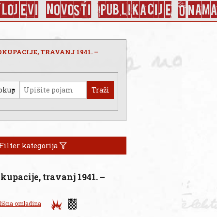
Slojevi
Novosti
Publikacije
O nama
KUPACIJE, TRAVANJ 1941. –
Traži
Filter kategorija
kupacije, travanj 1941. –
lišna omladina