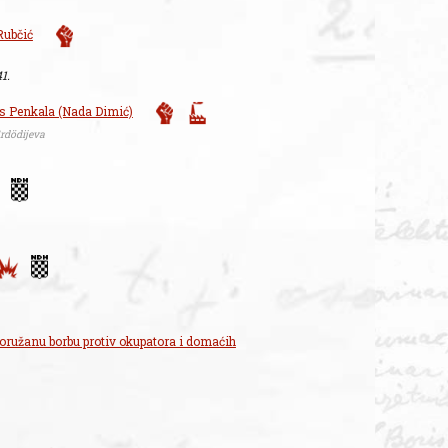
Rubčić
41.
s Penkala (Nada Dimić)
rdödijeva
oružanu borbu protiv okupatora i domaćih