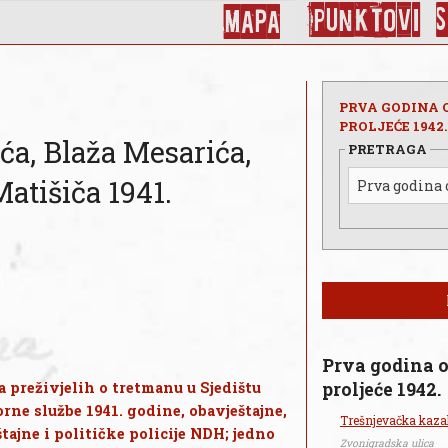
Punktovi
Mapa
PRVA GODINA O
PROLJEĆE 1942.
ća, Blaža Mesarića,
PRETRAGA
Matišiča 1941.
Prva godina o
 preživjelih o tretmanu u Sjedištu
proljeće 1942.
rne službe 1941. godine, obavještajne,
Trešnjevačka kaza
tajne i političke policije NDH; jedno
Zvonigradska ulica