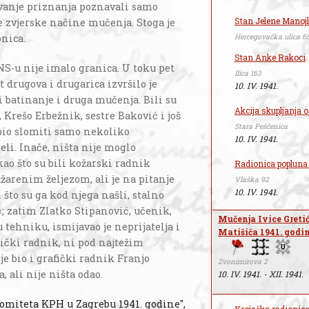
ivanje priznanja poznavali samo
Stan Jelene Manojl
 zvjerske načine mučenja. Stoga je
Hercegovačka ulica 6
onica.
Stan Anke Rakoci
S-u nije imalo granica. U toku pet
Ilica 163
 drugova i drugarica izvršilo je
10. IV. 1941.
 batinanje i druga mučenja. Bili su
Akcija skupljanja o
 Krešo Erbežnik, sestre Baković i još
Stara Peščenica
spio slomiti samo nekoliko
10. IV. 1941.
eli. Inače, ništa nije moglo
kao što su bili kožarski radnik
Radionica popluna
žarenim željezom, ali je na pitanje
Vlaška 92
10. IV. 1941.
što su ga kod njega našli, stalno
«; zatim Zlatko Stipanović, učenik,
Mučenja Ivice Gretić
tehniku, ismijavao je neprijatelja i
Matišiča 1941. godi
tički radnik, ni pod najtežim
e bio i grafički radnik Franjo
Zvonimirova 2
 ali nije ništa odao.
10. IV. 1941. - XII. 1941.
komiteta KPH u Zagrebu 1941. godine",