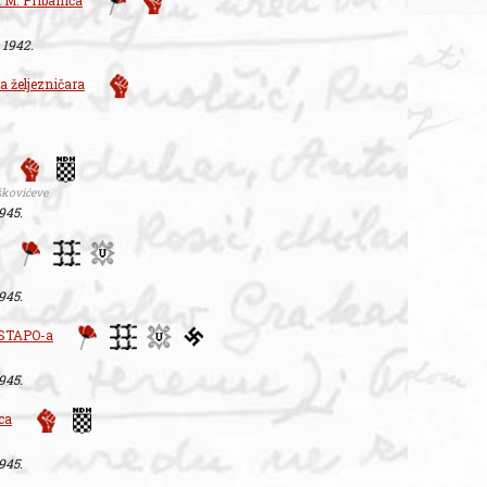
 M. Pribanića
. 1942.
 željezničara
škovićeve
1945.
1945.
ESTAPO-a
1945.
ca
1945.