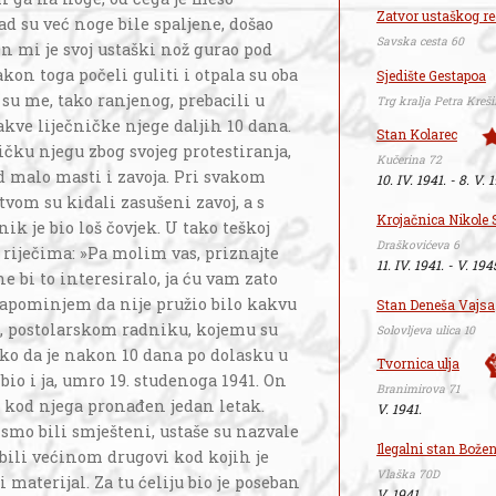
Zatvor ustaškog r
d su već noge bile spaljene, došao
Savska cesta 60
n mi je svoj ustaški nož gurao pod
on toga počeli guliti i otpala su oba
Sjedište Gestapoa
su me, tako ranjenog, prebacili u
Trg kralja Petra Kreši
akve liječničke njege daljih 10 dana.
Stan Kolarec
ičku njegu zbog svojeg protestiranja,
Kučerina 72
od malo masti i zavoja. Pri svakom
10. IV. 1941. - 8. V. 
vom su kidali zasušeni zavoj, a s
Krojačnica Nikole 
ik je bio loš čovjek. U tako teškoj
Draškovićeva 6
o riječima: »Pa molim vas, priznajte
11. IV. 1941. - V. 194
 bi to interesiralo, ja ću vam zato
 Napominjem da nije pružio bilo kakvu
Stan Deneša Vajsa
, postolarskom radniku, kojemu su
Solovljeva ulica 10
ako da je nakon 10 dana po dolasku u
Tvornica ulja
 bio i ja, umro 19. studenoga 1941. On
Branimirova 71
, kod njega pronađen jedan letak.
V. 1941.
je smo bili smješteni, ustaše su nazvale
Ilegalni stan Božen
 bili većinom drugovi kod kojih je
Vlaška 70D
materijal. Za tu ćeliju bio je poseban
V. 1941.