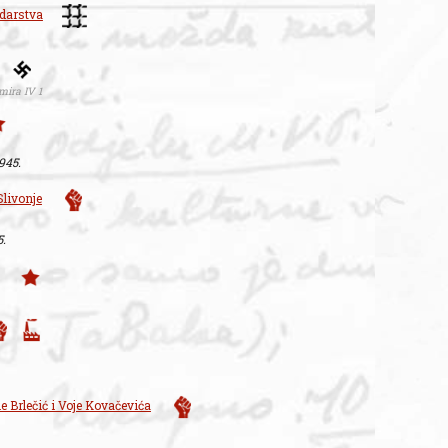
edarstva
mira IV 1
1945.
Slivonje
5.
e Brlečić i Voje Kovačevića