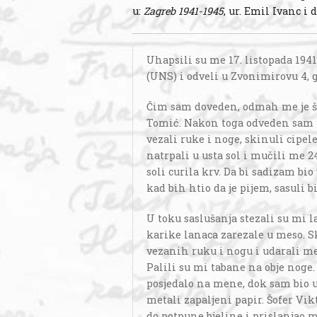
u:
Zagreb 1941-1945
, ur. Emil Ivanc i d
Uhapsili su me 17. listopada 194
(UNS) i odveli u Zvonimirovu 4, 
Čim sam doveden, odmah me je ša
Tomić. Nakon toga odveden sam u
vezali ruke i noge, skinuli cipel
natrpali u usta sol i mučili me 24
soli curila krv. Da bi sadizam bio
kad bih htio da je pijem, sasuli b
U toku saslušanja stezali su mi l
karike lanaca zarezale u meso. Sk
vezanih ruku i nogu i udarali m
Palili su mi tabane na obje noge.
posjedalo na mene, dok sam bio u
metali zapaljeni papir. Šofer Vik
do potpune bjeline i prislanjao m