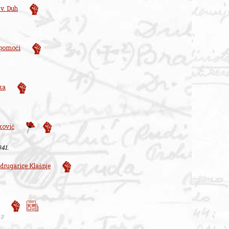
v. Duh
 pomoći
ka
ković
941.
drugarice Klašnje
 3