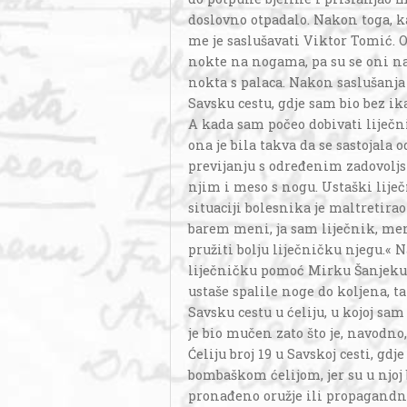
doslovno otpadalo. Nakon toga, ka
me je saslušavati Viktor Tomić. O
nokte na nogama, pa su se oni nak
nokta s palaca. Nakon saslušanja 
Savsku cestu, gdje sam bio bez ik
A kada sam počeo dobivati liječn
ona je bila takva da se sastojala 
previjanju s određenim zadovoljst
njim i meso s nogu. Ustaški liječn
situaciji bolesnika je maltretira
barem meni, ja sam liječnik, mene
pružiti bolju liječničku njegu.«
liječničku pomoć Mirku Šanjeku
ustaše spalile noge do koljena, t
Savsku cestu u ćeliju, u kojoj sam
je bio mučen zato što je, navodno
Ćeliju broj 19 u Savskoj cesti, gd
bombaškom ćelijom, jer su u njoj
pronađeno oružje ili propagandni 