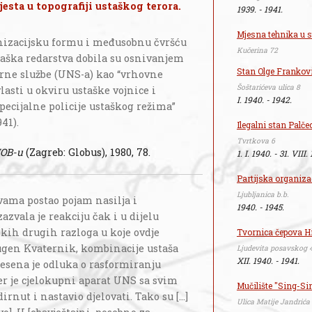
esta u topografiji ustaškog terora.
1939. - 1941.
Mjesna tehnika u s
izacijsku formu i međusobnu čvršću
Kučerina 72
aška redarstva dobila su osnivanjem
Stan Olge Frankov
rne službe (UNS-a) kao “vrhovne
Šoštarićeva ulica 8
lasti u okviru ustaške vojnice i
I. 1940. - 1942.
pecijalne policije ustaškog režima”
941).
Ilegalni stan Palče
Tvrtkova 6
NOB-u
(Zagreb: Globus), 1980, 78.
1. I. 1940. - 31. VIII.
Partijska organiza
Ljubljanica b.b.
vama postao pojam nasilja i
1940. - 1945.
azvala je reakciju čak i u dijelu
ekih drugih razloga u koje ovdje
Tvornica čepova H
ugen Kvaternik, kombinacije ustaša
Ljudevita posavskog 
XII. 1940. - 1941.
nesena je odluka o rasformiranju
er je cjelokupni aparat UNS sa svim
Mučilište "Sing-Si
nut i nastavio djelovati. Tako su [...]
Ulica Matije Jandrića