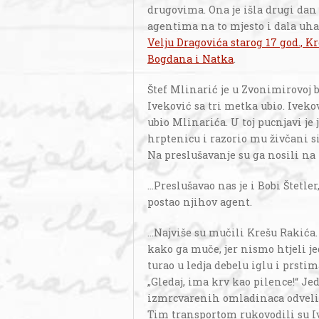
drugovima. Ona je išla drugi dan
agentima na to mjesto i dala uha
Velju Dragovića starog 17 god., K
Bogdana i Natka
.
Štef Mlinarić je u Zvonimirovoj br
Iveković sa tri metka ubio. Ivekov
ubio Mlinarića. U toj pucnjavi j
hrptenicu i razorio mu živčani s
Na preslušavanje su ga nosili na 
...Preslušavao nas je i Bobi Štetler
postao njihov agent.
...Najviše su mučili Krešu Raki
kako ga muče, jer nismo htjeli je
turao u ledja debelu iglu i prstima
„Gledaj, ima krv kao pilence!“ Jed
izmrcvarenih omladinaca odveli 
Tim transportom rukovodili su Iv