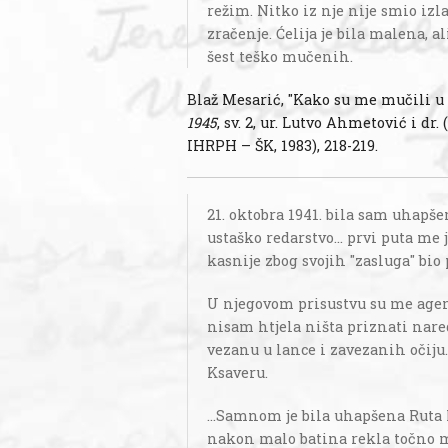
režim. Nitko iz nje nije smio izla
zračenje. Ćelija je bila malena, ali
šest teško mučenih.
Blaž Mesarić, "Kako su me mučili u 
1945
, sv. 2, ur. Lutvo Ahmetović i d
IHRPH – ŠK, 1983), 218-219.
21. oktobra 1941. bila sam uhapš
ustaško redarstvo... prvi puta me 
kasnije zbog svojih ''zasluga'' bi
U njegovom prisustvu su me agent
nisam htjela ništa priznati nar
vezanu u lance i zavezanih očiju
Ksaveru.
...Samnom je bila uhapšena Ruta P
nakon malo batina rekla točno m