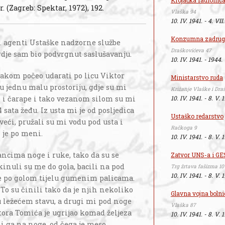
Krojačka radionica
r. (Zagreb: Spektar, 1972), 192.
Vlaška 94
10. IV. 1941. - 4. VII
Konzumna zadruga
1. agenti Ustaške nadzorne službe
Draškovićeva 47
gdje sam bio podvrgnut saslušavanju.
10. IV. 1941. - 1944.
kom počeo udarati po licu Viktor
Ministarstvo ruda
 jednu malu prostoriju, gdje su mi
Križanje Vlaške i Dra
e i čarape i tako vezanom silom su mi
10. IV. 1941. - 8. V. 
 sata žeđu. Iz usta mi je od posljedica
Ustaško redarstvo
 veći, pružali su mi vodu pod usta i
Račkoga 9
i je po meni.
10. IV. 1941. - 8. V. 
ancima noge i ruke, tako da su se
Zatvor UNS-a i G
inuli su me do gola, bacili na pod
Trg žrtava fašizma 10
10. IV. 1941. - 8. V. 
e po golom tijelu gumenim palicama.
 To su činili tako da je njih nekoliko
Glavna vojna bolni
 ležećem stavu, a drugi mi pod noge
Vlaška 87
tora Tomića je ugrijao komad željeza
10. IV. 1941. - 8. V. 
i ga na noge, od čega je meso