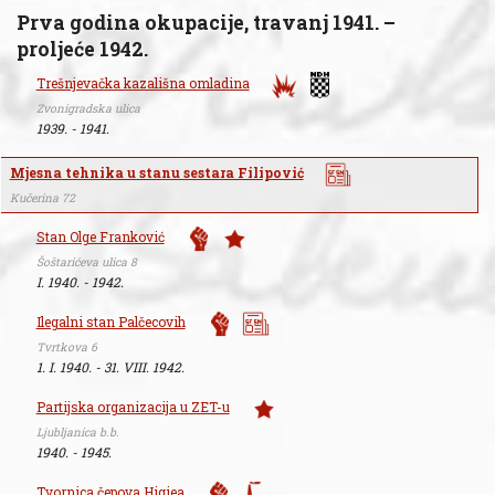
Prva godina okupacije, travanj 1941. –
proljeće 1942.
Trešnjevačka kazališna omladina
Zvonigradska ulica
1939. - 1941.
Mjesna tehnika u stanu sestara Filipović
Kučerina 72
Stan Olge Franković
Šoštarićeva ulica 8
I. 1940. - 1942.
Ilegalni stan Palčecovih
Tvrtkova 6
1. I. 1940. - 31. VIII. 1942.
Partijska organizacija u ZET-u
Ljubljanica b.b.
1940. - 1945.
Tvornica čepova Higiea