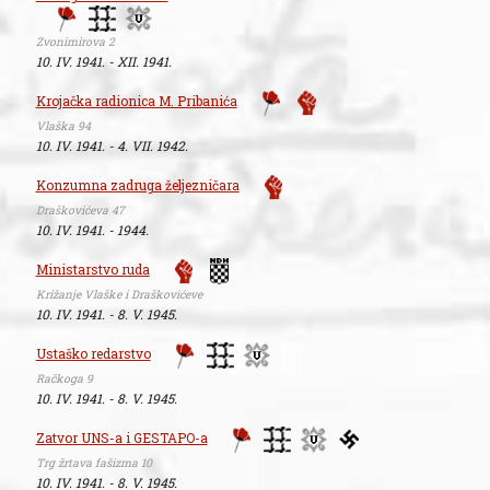
Zvonimirova 2
10. IV. 1941. - XII. 1941.
Krojačka radionica M. Pribanića
Vlaška 94
10. IV. 1941. - 4. VII. 1942.
Konzumna zadruga željezničara
Draškovićeva 47
10. IV. 1941. - 1944.
Ministarstvo ruda
Križanje Vlaške i Draškovićeve
10. IV. 1941. - 8. V. 1945.
Ustaško redarstvo
Račkoga 9
10. IV. 1941. - 8. V. 1945.
Zatvor UNS-a i GESTAPO-a
Trg žrtava fašizma 10
10. IV. 1941. - 8. V. 1945.