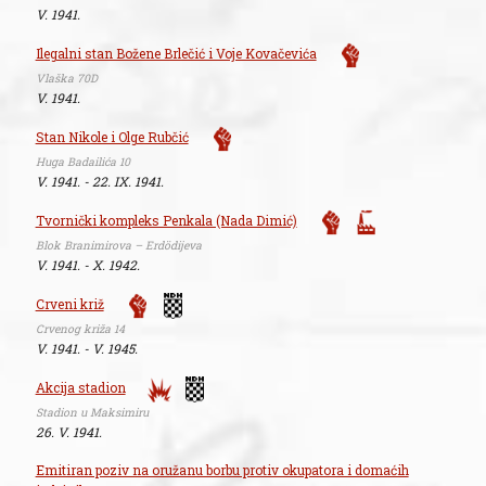
V. 1941.
Ilegalni stan Božene Brlečić i Voje Kovačevića
Vlaška 70D
V. 1941.
Stan Nikole i Olge Rubčić
Huga Badailića 10
V. 1941. - 22. IX. 1941.
Tvornički kompleks Penkala (Nada Dimić)
Blok Branimirova – Erdödijeva
V. 1941. - X. 1942.
Crveni križ
Crvenog križa 14
V. 1941. - V. 1945.
Akcija stadion
Stadion u Maksimiru
26. V. 1941.
Emitiran poziv na oružanu borbu protiv okupatora i domaćih