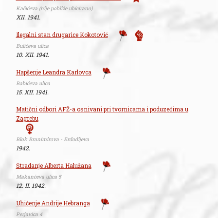
Kačićeva (nije pobliže ubicirano)
XII. 1941.
Ilegalni stan drugarice Kokotović
Bulićeva ulica
10. XII. 1941.
Hapšenje Leandra Karlovca
Babićeva ulica
15. XII. 1941.
Matični odbori AFŽ-a osnivani pri tvornicama i poduzećima u
Zagrebu
Blok Branimirova - Erdodijeva
1942.
Stradanje Alberta Halužana
Makančeva ulica 5
12. II. 1942.
Uhićenje Andrije Hebranga
Perjavica 4