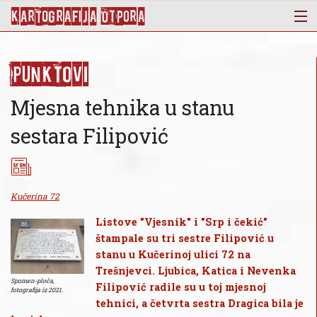
KArtoGrAFIJA OTPorA
Mapa
Punktovi
Punktovi
Slojevi
Mjesna tehnika u stanu
Novosti
sestara Filipović
Publikacije
O nama
Kučerina 72
Listove "Vjesnik" i "Srp i čekić"
štampale su tri sestre Filipović u
stanu u Kučerinoj ulici 72 na
Trešnjevci. Ljubica, Katica i Nevenka
Spomen-ploča,
Filipović radile su u toj mjesnoj
fotografija iz 2021.
tehnici, a četvrta sestra Dragica bila je