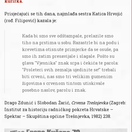
kurirka.
Prisjećajući se tih dana, najmlađa sestra Katica Hrvojić
(rođ. Filipović) kazala je:
Kada bi smo sve odštampale, prelazile smo
tiho na prstima u sobu. Razastrle bi na podu i
krevetima otisnute primjerke da se osuše, pa
smo ih zatim presavijale i slagale. Pošto su
glava "Vjesnika" znak srpa i čekića te parola:
"Proleteri svih zemalja ujedinite se!" trebali
biti crveni, nas smo tri velikim gumenim
žigovima s crvenom tintom utiskivale
posebno naslov, parolu i znak.
Drago Zdunić i Slobodan Žarić,
Crvena Trešnjevka
(Zagreb:
Institut za historiju radničkog pokreta Hrvatske –
Spektar – Skupština općine Trešnjevka, 1982) 238.