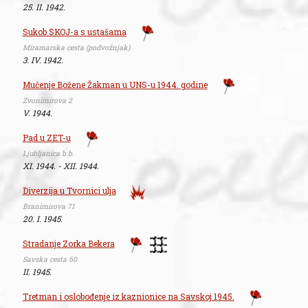
25. II. 1942.
Sukob SKOJ-a s ustašama
Miramarska cesta (podvožnjak)
3. IV. 1942.
Mučenje Božene Žakman u UNS-u 1944. godine
Zvonimirova 2
V. 1944.
Pad u ZET-u
Ljubljanica b.b.
XI. 1944. - XII. 1944.
Diverzija u Tvornici ulja
Branimirova 71
20. I. 1945.
Stradanje Zorka Bekera
Savska cesta 60
II. 1945.
Tretman i oslobođenje iz kaznionice na Savskoj 1945.