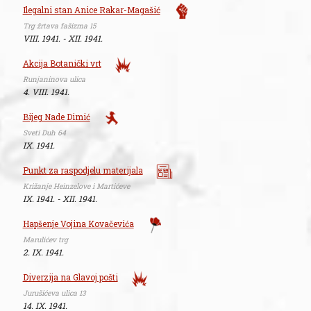
Ilegalni stan Anice Rakar-Magašić
Trg žrtava fašizma 15
VIII. 1941. - XII. 1941.
Akcija Botanički vrt
Runjaninova ulica
4. VIII. 1941.
Bijeg Nade Dimić
Sveti Duh 64
IX. 1941.
Punkt za raspodjelu materijala
Križanje Heinzelove i Martićeve
IX. 1941. - XII. 1941.
Hapšenje Vojina Kovačevića
Marulićev trg
2. IX. 1941.
Diverzija na Glavoj pošti
Jurušićeva ulica 13
14. IX. 1941.