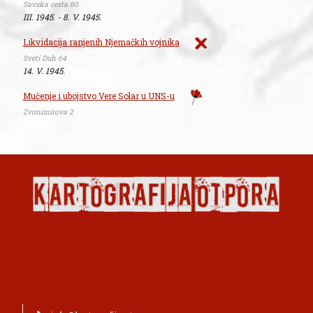
Savska cesta 60
III. 1945. - 8. V. 1945.
Likvidacija ranjenih Njemačkih vojnika
Sveti Duh 64
14. V. 1945.
Mučenje i ubojstvo Vere Solar u UNS-u
Zvonimirova 2