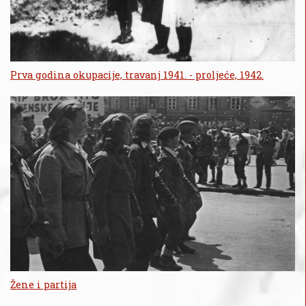
Prva godina okupacije, travanj 1941. - proljeće, 1942.
Žene i partija