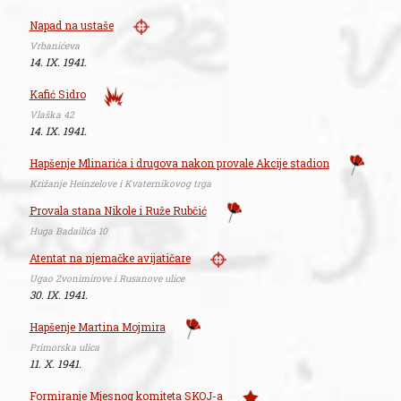
Napad na ustaše
Vrbanićeva
14. IX. 1941.
Kafić Sidro
Vlaška 42
14. IX. 1941.
Hapšenje Mlinarića i drugova nakon provale Akcije stadion
Križanje Heinzelove i Kvaternikovog trga
Provala stana Nikole i Ruže Rubčić
Huga Badailića 10
Atentat na njemačke avijatičare
Ugao Zvonimirove i Rusanove ulice
30. IX. 1941.
Hapšenje Martina Mojmira
Primorska ulica
11. X. 1941.
Formiranje Mjesnog komiteta SKOJ-a