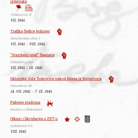
izdajnika
Tuškanova 15
VII. 1941.
Trafika Štefice Hohnjec
Samoborska ulica 3
VII. 1941. - VIII. 1941.
"Stambeni ured" Španaca
Deželićev prilaz
VII. 1941. - IX. 1941.
Sklonište Jože Turkovića nakon bijega iz Kerestinca
Heinzelova 48
14. VII. 1941. - 7. IX. 1941.
Paljenje stadiona
Stadion u Maksimiru
Otkazi i likvidacija u ZET-u
Ljubljanica b.b.
VIII. 1941.