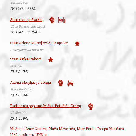
Tomašićeva
IV. 1941. - 1942.
Stan obitelji Gorkić
Ulica Baruna Jelačića 3
IV. 1941. - II. 1942.
Stan Jelene Manojlović - Bugarke
Hercegovačka ulica 65
Stan Anke Rakoci
Ilica 163
10. IV. 1941.
Akcija skupljanja oružja
Stara Peščenica
10. IV. 1941.
Radionica popluna Miška Patačića Crnog
Vlaška 92
10. IV. 1941.
Mučenja Ivice Gretića, Blaža Mesarića, Mire Paut i Josipa Matišiča
1941. godine u UNS-u