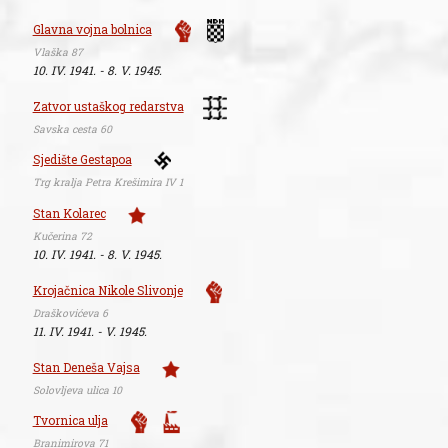
Glavna vojna bolnica
Vlaška 87
10. IV. 1941. - 8. V. 1945.
Zatvor ustaškog redarstva
Savska cesta 60
Sjedište Gestapoa
Trg kralja Petra Krešimira IV 1
Stan Kolarec
Kučerina 72
10. IV. 1941. - 8. V. 1945.
Krojačnica Nikole Slivonje
Draškovićeva 6
11. IV. 1941. - V. 1945.
Stan Deneša Vajsa
Solovljeva ulica 10
Tvornica ulja
Branimirova 71