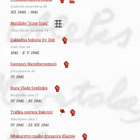
Ljudevita posavskog 48
XII. 1940. - 1941.
Mučilište "Sing-Sing"
Ulica Matije Jandrića 74
Zakladna bolnica Sv. Duh
Sveti Duh 64
1941. - 8. V. 1945.
Sastanci Narodne pomoći
Zvonimirova 43
IV. 1941.
Kuća Vlade Srednika
Modruška ulica 17
IV. 1941. - XI. 1941.
Trafika sestara Baković
Nikolićeva ulica 7
IV. 1941. - 23. XII. 1941.
Mljekarstvo majke drugarice Klašnje